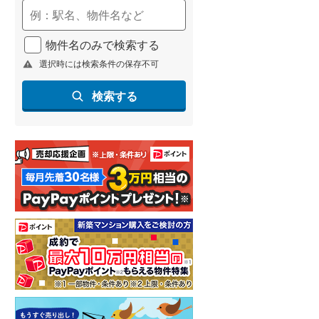
名古屋市営地下鉄鶴舞線
(
0
)
物件名のみで検索する
名古屋市営地下鉄名港線
(
0
)
選択時には検索条件の保存不可
OsakaMetro長堀鶴見緑地線
(
2
)
検索する
OsakaMetro谷町線
(
3
)
OsakaMetro千日前線
(
0
)
神戸市営地下鉄海岸線
(
0
)
福岡市地下鉄七隈線
(
1
)
函館市電宝来・谷地頭線
(
0
)
真岡鐵道
(
0
)
山形鉄道フラワー長井線
(
0
)
えちごトキめき鉄道妙高はねうまラ
イン
(
0
)