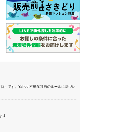
しなの鉄道
(
10
)
津軽鉄道
(
0
)
三陸鉄道リアス線
(
0
)
仙台空港アクセス線
(
0
)
松本電鉄上高地線
(
0
)
関東鉄道常総線
(
0
)
銚子電気鉄道
(
0
)
上信電鉄上信線
(
0
)
）です。Yahoo!不動産独自のルールに基づい
埼玉新都市交通伊奈線
(
0
)
京成成田高速鉄道アクセス線
(
0
)
ます。
京成千葉線
(
0
)
京成松戸線
(
0
)