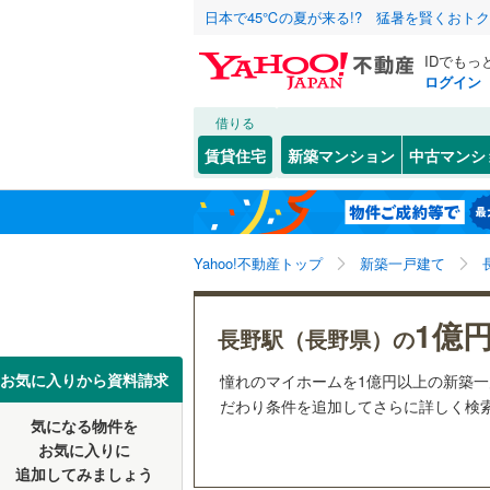
日本で45℃の夏が来る!? 猛暑を賢くおト
IDでもっ
ログイン
借りる
北海道
JR
北海道
函館本線
(
こだわり条件
設備
賃貸住宅
新築マンション
中古マンシ
石勝線
(
0
)
床暖房
（
東北
青森
根室本線
(
(
0
)
(
0
)
(
0
駐車場2
関東
東京
石北本線
(
Yahoo!不動産トップ
新築一戸建て
ＴＶモニ
（
0
）
常磐線
(
8
)
信越・北陸
新潟
1億
長野駅（長野県）の
(
0
)
(
0
)
(
0
高崎線
(
4
)
配置、向き、
東海
愛知
お気に入りから資料請求
憧れのマイホームを1億円以上の新築一
両毛線
(
0
)
前道6m
だわり条件を追加してさらに詳しく検
烏山線
(
0
)
気になる物件を
(
0
)
(
0
)
(
0
近畿
大阪
平坦地
（
お気に入りに
石巻線
(
0
)
追加してみましょう