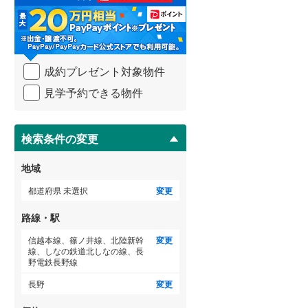
る
3階建て以上
（
0
）
・
武蔵野線
(
3
)
条
(
0
)
(
0
)
(
0
)
件
横須賀線
(
23
)
を
成約プレゼント対象物件
マ
青梅線
(
0
)
イ
見学予約できる物件
ペ
小海線
(
0
)
ー
ジ
京浜東北線
(
34
)
に
検索条件の変更
総武線
(
147
)
保
存
地域
御殿場線
(
0
)
す
る
都道府県 未選択
変更
中央本線（JR東海）
(
1
)
路線・駅
太多線
(
0
)
信越本線、篠ノ井線、北陸新幹
変更
名松線
(
0
)
線、しなの鉄道北しなの線、長
(
0
)
(
0
)
(
0
)
野電鉄長野線
東海道本線（JR西日本）
(
6
)
長野
変更
小浜線
(
0
)