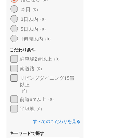
北海道新幹線
(
0
)
本日
（
0
）
山形新幹線
(
2
)
3日以内
（
0
）
5日以内
東海道新幹線
(
3
)
（
0
）
1週間以内
（
0
）
九州新幹線
(
0
)
こだわり条件
駐車場2台以上
（
0
）
南道路
札幌市営地下鉄東豊線
(
0
)
（
0
）
リビングダイニング15畳
東京メトロ銀座線
(
8
)
以上
（
0
）
東京メトロ日比谷線
(
21
)
前道6m以上
（
0
）
東京メトロ有楽町線
(
50
)
平坦地
（
0
）
東京メトロ副都心線
(
47
)
すべてのこだわりを見る
都営新宿線
(
14
)
キーワードで探す
横浜市営地下鉄グリーンライン
(
5
)