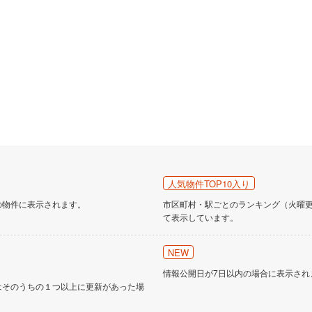
道
(
0
)
北越急行ほくほく線
(
0
)
て銀河鉄道
(
0
)
青い森鉄道
(
0
)
弘南線
(
0
)
弘南鉄道大鰐線
(
0
)
鉄道鳥海山ろく線
(
0
)
福島交通飯坂線
(
0
)
長野線
(
0
)
上田電鉄別所線
(
0
)
イトレール
(
0
)
関東鉄道竜ケ崎線
(
0
)
鉄道大洗鹿島線
(
0
)
ひたちなか海浜鉄道湊線
(
0
)
人気物件TOP10入り
0
)
千葉都市モノレール
(
0
)
の物件に表示されます。
市区町村・駅ごとのランキング（火曜更新
て表示しています。
鉄道上毛線
(
0
)
秩父鉄道
(
0
)
線
(
0
)
つくばエクスプレス
(
0
)
NEW
情報公開日が7日以内の場合に表示され
5
)
京成押上線
(
1
)
はそのうちの１つ以上に更新があった場
線
(
0
)
京成千原線
(
0
)