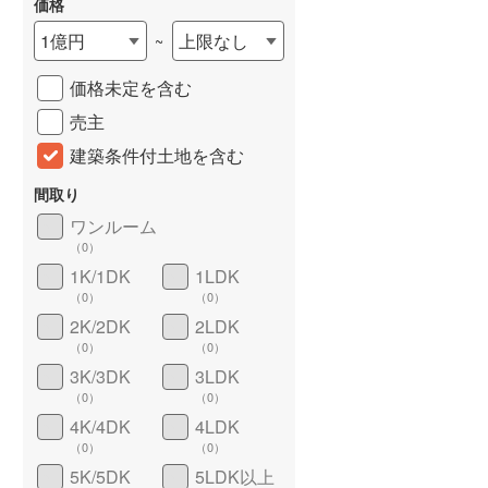
(
0
)
(
0
)
(
0
)
価格
城端線
(
0
)
1億円
上限なし
~
関西本線（JR西日本）
(
0
)
価格未定を含む
大阪環状線
(
1
)
売主
山陽本線（JR西日本）
(
0
)
建築条件付土地を含む
姫新線
(
0
)
間取り
ワンルーム
吉備線
(
0
)
（
0
）
詳しく見る
芸備線
(
0
)
1K/1DK
1LDK
（
0
）
（
0
）
可部線
(
0
)
2K/2DK
2LDK
（
0
）
（
0
）
宇部線
(
0
)
3K/3DK
3LDK
山陰本線
(
0
)
（
0
）
（
0
）
4K/4DK
4LDK
境線
(
0
)
（
0
）
（
0
）
奈良線
(
0
)
5K/5DK
5LDK以上