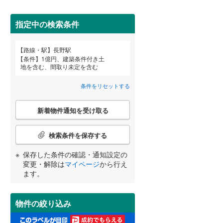
田沢湖線
(
0
)
(
0
)
(
0
)
(
0
)
指定中の検索条件
八戸線
(
0
)
磐越西線
(
0
)
路線・駅
長野駅
宮崎
鹿児島
沖縄
条件
1億円、建築条件付き土
陸羽西線
(
0
)
地を含む、間取り未定を含む
住宅性能評価付き
（
0
）
左沢線
(
0
)
条件をリセットする
津軽線
(
0
)
こ
する
る
条件をリセットする
条件をリセットする
条件をリセットする
条件をリセットする
条件をリセットする
条件をリセットする
新着物件通知を受け取る
の
信越本線
(
0
)
検
索
検索条件を保存する
弥彦線
(
0
)
(
0
)
(
0
)
(
0
)
条
件
保存した条件の確認・通知設定の
総武本線
(
2
)
で
変更・解除は
マイページ
から行え
小学校まで1km以内
（
0
）
通
ます。
知
京葉線
(
6
)
を
受
久留里線
(
0
)
物件の絞り込み
け
間取り変更可能
（
0
）
取
山手線
(
72
)