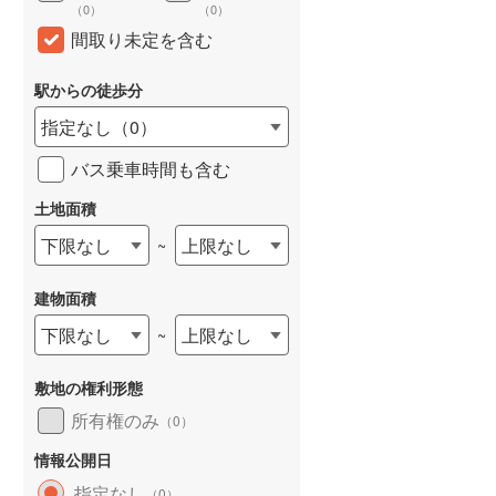
（
0
）
（
0
）
和歌山線
(
0
)
間取り未定を含む
東西線
(
1
)
駅からの徒歩分
予讃線
(
0
)
指定なし
（
0
）
高徳線
(
0
)
バス乗車時間も含む
牟岐線
(
0
)
土地面積
山陽本線（JR九州）
(
0
)
下限なし
上限なし
~
篠栗線
(
0
)
建物面積
指宿枕崎線
(
0
)
下限なし
上限なし
~
筑肥線
(
0
)
敷地の権利形態
久大本線
(
0
)
所有権のみ
（
0
）
日田彦山線
(
0
)
情報公開日
筑豊本線
(
0
)
指定なし
（
0
）