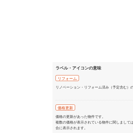
いすみ鉄
IGRいわ
弘南鉄道
由利高原
長野電鉄
宇都宮ラ
ラベル・アイコンの意味
鹿島臨海
リフォーム
小湊鐵道
(
リノベーション・リフォーム済み（予定含む）
上毛電気
流鉄流山
価格更新
価格の更新があった物件です。
京成本線
(
複数の価格が表示されている物件に関しまして
合に表示されます。
京成金町