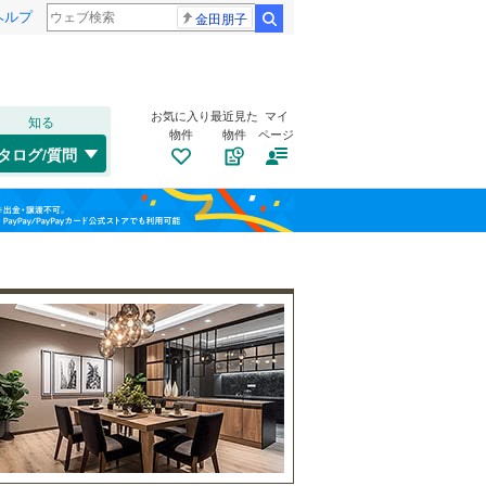
ヘルプ
金田朋子
検索
お気に入り
最近見た
マイ
知る
物件
物件
ページ
千歳線
(
0
)
タログ/質問
日高本線
(
0
)
トイレ２か所
（
0
）
福島
宗谷本線
(
0
)
(
0
)
(
0
)
(
0
)
太陽光発電システム
（
0
）
栃木
群馬
山梨
東北本線
(
5
)
川越線
(
0
)
(
0
)
(
0
)
(
0
)
吾妻線
(
0
)
日光線
(
0
)
南道路
（
0
）
仙石線
(
1
)
(
0
)
(
0
)
(
0
)
和歌山
大船渡線
(
0
)