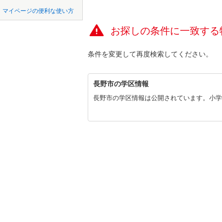
中国
LD
鳥取
北上線
(
0
)
マイページの便利な使い方
(
0
)
(
0
)
(
0
リビング
山田線
(
0
)
お探しの条件に一致する
四国
徳島
（
0
）
大湊線
(
0
)
条件を変更して再度検索してください。
さつ
九州・沖縄
福岡
(
0
)
(
0
)
構造・規模・
只見線
(
0
)
長
耐震、免
奥羽本線
(
長野市の学区情報
(
0
野
（
0
）
市
長野市の学区情報は公開されています。小学校
男鹿線
(
0
)
0
0
0
0
0
0
に
該当物件
該当物件
該当物件
該当物件
該当物件
該当物件
件
件
件
件
件
件
長期優良
関
羽越本線
(
す
る
飯山線
(
0
)
(
0
)
(
0
)
(
0
情
立地
報
湘南新宿
(
62
)
最寄りの
篠ノ
(
0
)
(
0
)
外房線
(
0
)
(
0
間取り、居室
成田線
(
0
)
吹き抜け
東金線
(
0
)