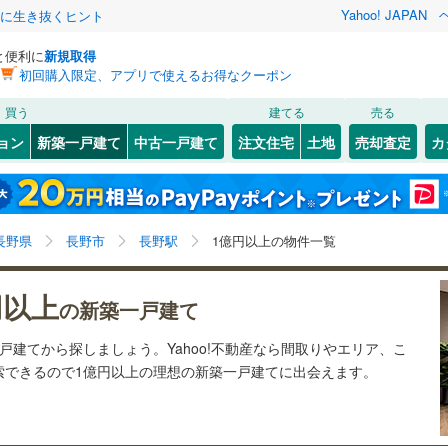
Yahoo! JAPAN
クに生き抜くヒント
と便利に
新規取得
初回購入限定、アプリで使えるお得なクーポン
検索条件を保存しました
買う
建てる
売る
0
)
札沼線
(
0
)
ョン
新築一戸建て
中古一戸建て
注文住宅
土地
売却査定
カ
この検索条件の新着物件通知は、
マイページ
から設定できます。
室蘭本線
(
0
)
0
）
オール電化
（
0
）
岩手
宮城
秋田
山形
0
)
富良野線
(
0
)
篠ノ井
)
(
0
)
(
0
)
(
0
)
(
0
)
(
0
)
台以上
（
0
）
ビルトインガレージ
（
0
）
(
0
)
長野駅、1億円、建築条件付き土地を含む、間取り未定
神奈川
埼玉
千葉
茨城
0
)
釧網本線
(
0
)
長野県
長野市
長野駅
1億円以上の物件一覧
タ付インターホン
防犯カメラ
（
0
）
を含む
水郡線
(
0
)
長野
富山
石川
福井
円以上
の新築一戸建て
)
(
0
)
(
0
)
(
0
)
(
0
)
(
0
)
(
0
)
上越線
(
0
)
建ち方、日当たり
閉じる
閉じる
お気に入りリストを見る
お気に入りリストを見る
閉じる
閉じる
岐阜
静岡
三重
戸建てから探しましょう。Yahoo!不動産なら間取りやエリア、こ
検索条件を保存する
水戸線
(
0
)
以上
（
0
）
角地
（
0
）
索できるので1億円以上の理想の新築一戸建てに出会えます。
仙山線
(
1
)
マイページ
)
(
0
)
(
0
)
(
0
)
(
0
)
(
0
)
(
0
)
兵庫
京都
滋賀
奈良
0
）
気仙沼線
(
0
)