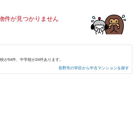
島根
岡山
広島
山口
釜石線
(
0
)
)
(
0
)
(
0
)
(
0
)
(
0
)
(
0
)
(
0
)
ダイニング15畳以上
花輪線
(
0
)
物件が見つかりません
香川
愛媛
高知
保存した条件を見る
磐越東線
(
0
)
き野
佐賀
長崎
熊本
大分
(
0
)
(
0
)
(
0
)
(
0
)
施工・品質・工法関連
陸羽東線
(
0
)
震、制震構造
設計住宅性能評価付き
0
)
米坂線
(
0
)
)
（
0
）
が54件、中学校が24件あります。
五能線
(
0
)
この条件で検索する
この条件で検索する
この条件で検索する
この条件で検索する
この条件で検索する
この条件で検索する
市区町村以下を選択
市区町村を選択す
駅を選択する
住宅
（
0
）
大規模（総区画数50戸以上）
長野市の学区から中古マンションを探す
0
)
白新線
(
0
)
（
0
）
越後線
(
0
)
)
(
0
)
(
0
)
(
0
)
(
0
)
(
0
)
(
0
)
ライン（宇都宮～逗子）
湘南新宿ライン（前橋～小田原）
(
49
)
駅が始発駅
（
0
）
海まで2km以内
（
0
）
井
(
0
)
(
0
)
(
0
)
(
0
)
内房線
(
0
)
)
全体
鹿島線
(
0
)
（
0
）
バリアフリー住宅
（
0
）
東海道本線
(
10
)