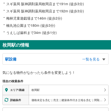
スギ薬局 阪神調剤薬局枚岡店まで191m (徒歩3分)
スギ薬局 阪神調剤薬局枚岡店まで192m (徒歩3分)
梅林児童遊戯場まで146m (徒歩2分)
楠丸池公園まで180m (徒歩3分)
うえしば歯科まで34m (徒歩1分)
枚岡駅の情報
駅設備
一覧を見る
バリアフリー状況
気になる物件がなかったら
条件を変更しよう！
※段差なしでの移動経路
（○：有り △：要駅員設備 ×：無し）
現在の検索条件
地上⇔改札⇔ホーム：○
スロープ
枚岡駅
エリア/路線
・下り改札⇔地上階
価格未定を含む｜売主｜建築条件付き土地を含む｜間取り未定を含む
詳細条件
こ