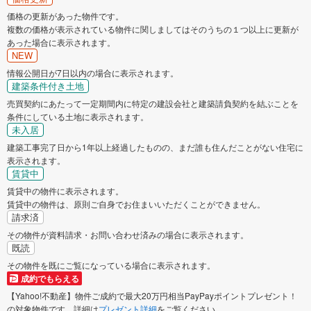
価格の更新があった物件です。
複数の価格が表示されている物件に関しましてはそのうちの１つ以上に更新が
あった場合に表示されます。
NEW
情報公開日が7日以内の場合に表示されます。
建築条件付き土地
売買契約にあたって一定期間内に特定の建設会社と建築請負契約を結ぶことを
条件にしている土地に表示されます。
未入居
建築工事完了日から1年以上経過したものの、まだ誰も住んだことがない住宅に
表示されます。
賃貸中
賃貸中の物件に表示されます。
賃貸中の物件は、原則ご自身でお住まいいただくことができません。
請求済
その物件が資料請求・お問い合わせ済みの場合に表示されます。
既読
その物件を既にご覧になっている場合に表示されます。
成約でもらえる
【Yahoo!不動産】物件ご成約で最大20万円相当PayPayポイントプレゼント！
の対象物件です。詳細は
プレゼント詳細
をご覧ください。