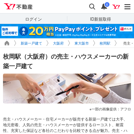
Yahoo!不動産
検索
通知
i
ログイン
ID新規取得
新築一戸建て
大阪府
東大阪市
枚岡駅
売主・
枚岡駅（大阪府）の売主・ハウスメーカーの新
築一戸建て
一部の画像提供：アフロ
売主・ハウスメーカー・住宅メーカーが販売する新築一戸建ては大手、
地元密着、人気の売主・ハウスメーカーが提供するローコスト、耐震
性、充実した保証など各社のこだわりを比較できる点が魅力。売主・ハ