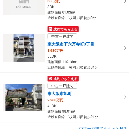
680万円
ー
3DK
ジ
建物面積 61.03m
2
に
近鉄奈良線 「枚岡」駅 徒歩9分
保
存
成約でもらえる
す
中古一戸建て
る
東大阪市下六万寺町3丁目
1,680万円
5LDK
建物面積 110.16m
2
近鉄奈良線 「枚岡」駅 徒歩31分
成約でもらえる
中古一戸建て
東大阪市旭町
2,280万円
4LDK
建物面積 98.01m
2
近鉄奈良線 「枚岡」駅 徒歩21分
成約でもらえる
中古一戸建てをもっと見る