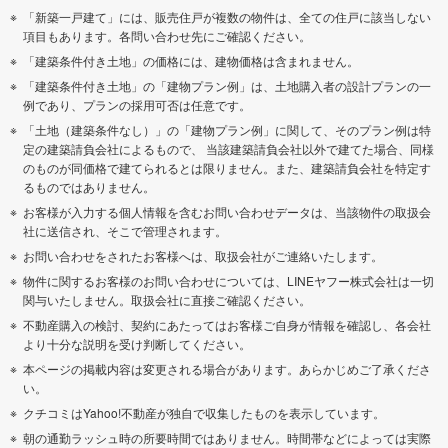
「新築一戸建て」には、販売住戸が複数の物件は、全ての住戸に該当しない
項目もあります。各問い合わせ先にご確認ください。
「建築条件付き土地」の価格には、建物価格は含まれません。
「建築条件付き土地」の「建物プラン例」は、土地購入者の設計プランの一
例であり、プランの採用可否は任意です。
「土地（建築条件なし）」の「建物プラン例」に関して、そのプラン例は特
定の建築請負会社によるもので、 当該建築請負会社以外で建てた場合、同様
のものが同価格で建てられるとは限りません。また、建築請負会社を特定す
るものではありません。
お客様が入力する個人情報を含むお問い合わせデータは、当該物件の取扱会
社に送信され、そこで管理されます。
お問い合わせをされたお客様へは、取扱会社がご連絡いたします。
物件に関するお客様のお問い合わせについては、LINEヤフー株式会社は一切
関与いたしません。取扱会社に直接ご確認ください。
不動産購入の検討、契約にあたってはお客様ご自身が情報を確認し、各会社
より十分な説明を受け判断してください。
本ページの掲載内容は変更される場合があります。あらかじめご了承くださ
い。
クチコミはYahoo!不動産が独自で収集したものを表示しています。
朝の通勤ラッシュ時の所要時間ではありません。時間帯などによっては実際