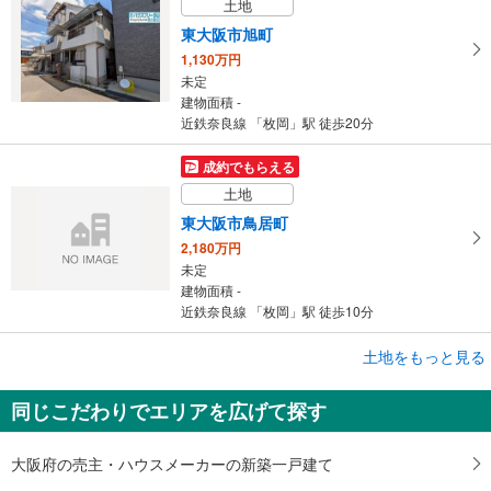
土地
東大阪市旭町
1,130万円
未定
建物面積 -
近鉄奈良線 「枚岡」駅 徒歩20分
成約でもらえる
土地
東大阪市鳥居町
2,180万円
未定
建物面積 -
近鉄奈良線 「枚岡」駅 徒歩10分
成約でもらえる
土地をもっと見る
土地
同じこだわりでエリアを広げて探す
東大阪市横小路町1丁目
7,000万円
未定
大阪府の売主・ハウスメーカーの新築一戸建て
建物面積 -