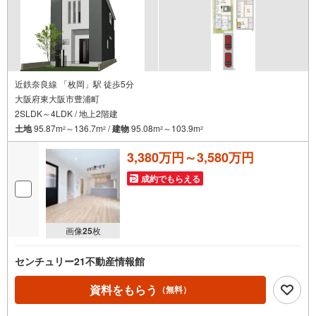
近鉄奈良線 「枚岡」駅 徒歩5分
大阪府東大阪市豊浦町
2SLDK～4LDK / 地上2階建
土地
95.87m
～136.7m
/
建物
95.08m
～103.9m
2
2
2
2
3,380万円～3,580万円
成約でもらえる
画像
25
枚
センチュリー21不動産情報館
資料をもらう
（無料）