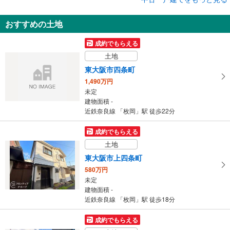
中古一戸建て
おすすめの土地
東大阪市弥生町
1,480万円
成約でもらえる
3LDK
土地
建物面積 105.02m
2
近鉄奈良線 「枚岡」駅 徒歩21分
東大阪市四条町
1,490万円
未定
建物面積 -
近鉄奈良線 「枚岡」駅 徒歩22分
成約でもらえる
土地
東大阪市上四条町
580万円
未定
建物面積 -
近鉄奈良線 「枚岡」駅 徒歩18分
成約でもらえる