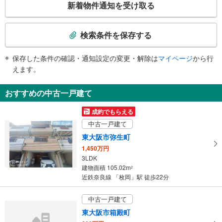
新着物件通知を受け取る
の
検
索
検索条件を保存する
条
件
保存した条件の確認・通知設定の変更・解除は
マイページ
から行
で
えます。
通
知
おすすめの中古一戸建て
を
受
成約でもらえる
け
中古一戸建て
取
東大阪市弥生町
る
1,450万円
・
3LDK
条
建物面積 105.02m
2
件
近鉄奈良線 「枚岡」駅 徒歩22分
を
マ
中古一戸建て
イ
東大阪市箱殿町
ペ