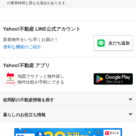
の乗車時間と異なる場合があります。
Yahoo!不動産 LINE公式アカウント
新着物件をいち早くお届け！
友だち追加
便利な機能のご紹介
Yahoo!不動産 アプリ
地図でサクッと物件探し
物件比較が手軽にできる
枚岡駅の不動産情報を探す
暮らしのお役立ち情報
不動産・住宅
賃貸住宅
マンションカタログ
教えて！住まいの先生
新築マンション
中古マンション