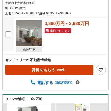
大阪府東大阪市四条町
3LDK / 2階建て
土地
85.59m
～98.88m
/
建物
90.35m
～98.16m
2
2
2
2
3,380万円～3,680万円
成約でもらえる
画像
26
枚
センチュリー21不動産情報館
資料をもらう
（無料）
電話する
（通話料無料）
リアン豊浦町III 全7区画