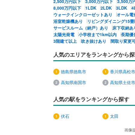
2,500万円以下
3,000万円以下
3,500
8,000万円以下
1LDK
2LDK
3LDK
4
ウォークインクローゼットあり
オール電
浴室乾燥機あり
リビングダイニング15畳
サービスルーム（納戸）あり
床下収納あ
太陽光発電
小学校まで1km以内
長期優
3階建て以上
吹き抜けあり
間取り変更
人気のエリアをランキングから探
徳島県徳島市
香川県高松
高知県南国市
高知県土佐
人気の駅をランキングから探す
伏石
太田
画像