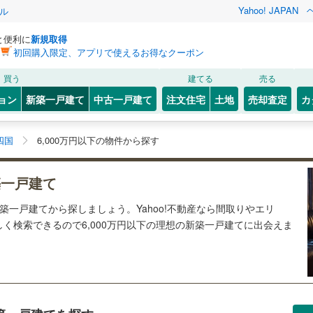
Yahoo! JAPAN
ル
と便利に
新規取得
初回購入限定、アプリで使えるお得なクーポン
買う
建てる
売る
ョン
新築一戸建て
中古一戸建て
注文住宅
土地
売却査定
カ
四国
6,000万円以下の物件から探す
築一戸建て
新築一戸建てから探しましょう。Yahoo!不動産なら間取りやエリ
く検索できるので6,000万円以下の理想の新築一戸建てに出会えま