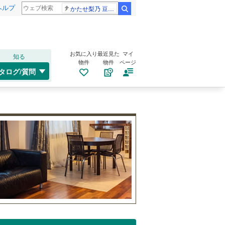
ヘルプ
かたせ梨乃 豆原一成
検索
お気に入り
最近見た
マイ
知る
物件
物件
ページ
タログ/質問