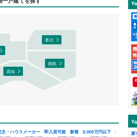
新築一戸建てを探す
Y
香川
徳島
高知
Y
売主・ハウスメーカー
即入居可能
新着
2,000万円以下
家