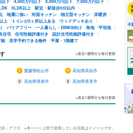
万円以下
4,000万円以下
5,000万円以下
7,000万円以下
LDK
5LDK以上
駅近・駅徒歩5分以内
化
地震に強い
対面キッチン
独立型キッチン
床暖房
以上
トイレが2ヶ所以上ある
ウッドデッキあり
不
り
バリアフリー
一人暮らし・DINKS向け
角地
平坦地
良住宅
住宅性能評価付き
設計住宅性能評価付き
可能
見学予約できる物件
平屋・1階建て
す
※直近1週間分を毎日更新
市
愛媛県松山市
高知県高知市
市
高知県香南市
高知県香美市
※直近1週間分を毎日更新
提供：アフロ ※本ページ上部で使用している写真はイメージです。