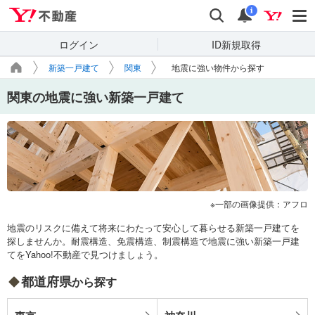
Yahoo!不動産
検索
通知
i
ログイン
ID新規取得
新築一戸建て
関東
地震に強い物件から探す
関東の地震に強い新築一戸建て
一部の画像提供：アフロ
地震のリスクに備えて将来にわたって安心して暮らせる新築一戸建てを
探しませんか。耐震構造、免震構造、制震構造で地震に強い新築一戸建
てをYahoo!不動産で見つけましょう。
都道府県
から探す