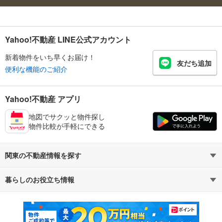
Yahoo!不動産 LINE公式アカウント
新着物件をいち早くお届け！
友だち追加
便利な機能のご紹介
Yahoo!不動産 アプリ
地図でサクッと物件探し
物件比較が手軽にできる
関東の不動産情報を探す
暮らしのお役立ち情報
不動産・住宅
賃貸住宅
マンションカタログ
教えて！住まいの先生
新築マンション
中古マンション