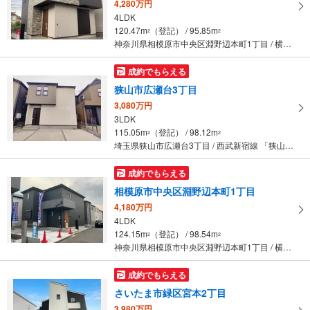
4,280万円
4LDK
120.47m
（登記） / 95.85m
2
2
神奈川県相模原市中央区淵野辺本町1丁目 / 横浜線 「淵野辺」駅 徒歩23分
成約でもらえる
狭山市広瀬台3丁目
3,080万円
3LDK
115.05m
（登記） / 98.12m
2
2
埼玉県狭山市広瀬台3丁目 / 西武新宿線 「狭山市」駅 バス16分 広瀬消防署前 バス停下車 徒歩12分
成約でもらえる
相模原市中央区淵野辺本町1丁目
4,180万円
4LDK
124.15m
（登記） / 98.54m
2
2
神奈川県相模原市中央区淵野辺本町1丁目 / 横浜線 「淵野辺」駅 徒歩23分
成約でもらえる
さいたま市緑区宮本2丁目
3,980万円