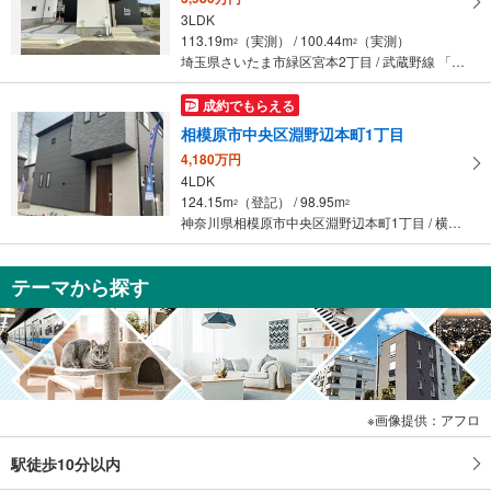
3LDK
113.19m
（実測） / 100.44m
（実測）
2
2
埼玉県さいたま市緑区宮本2丁目 / 武蔵野線 「東浦和」駅 徒歩47分
成約でもらえる
相模原市中央区淵野辺本町1丁目
4,180万円
4LDK
124.15m
（登記） / 98.95m
2
2
神奈川県相模原市中央区淵野辺本町1丁目 / 横浜線 「淵野辺」駅 徒歩23分
テーマから探す
画像提供：アフロ
駅徒歩10分以内