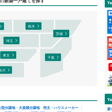
内の新築一戸建てを探す
Y
栃木
茨城
埼玉
東京
千葉
奈川
Y
大型分譲地・大規模分譲地
売主・ハウスメーカー
家