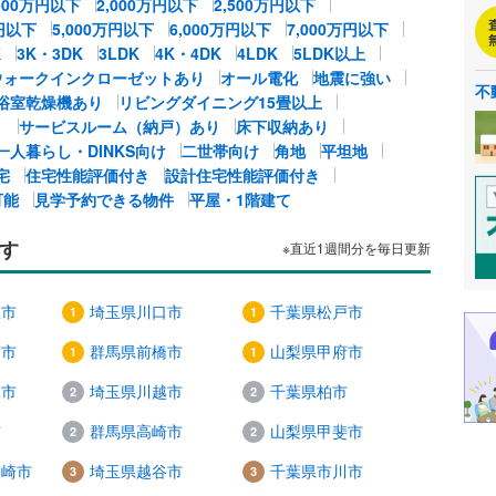
,500万円以下
2,000万円以下
2,500万円以下
万円以下
5,000万円以下
6,000万円以下
7,000万円以下
K
3K・3DK
3LDK
4K・4DK
4LDK
5LDK以上
ウォークインクローゼットあり
オール電化
地震に強い
不
浴室乾燥機あり
リビングダイニング15畳以上
り
サービスルーム（納戸）あり
床下収納あり
一人暮らし・DINKS向け
二世帯向け
角地
平坦地
宅
住宅性能評価付き
設計住宅性能評価付き
可能
見学予約できる物件
平屋・1階建て
す
※直近1週間分を毎日更新
沢市
埼玉県川口市
千葉県松戸市
宮市
群馬県前橋市
山梨県甲府市
塚市
埼玉県川越市
千葉県柏市
市
群馬県高崎市
山梨県甲斐市
ヶ崎市
埼玉県越谷市
千葉県市川市