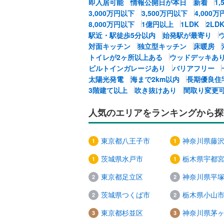
即入居可能
情報公開日が本日
新着
1
3,000万円以下
3,500万円以下
4,000
8,000万円以下
1億円以上
1LDK
2LD
駅近・駅徒歩5分以内
始発駅が最寄り
対面キッチン
独立型キッチン
床暖房
トイレが2ヶ所以上ある
ウッドデッキあ
ビルトインガレージあり
バリアフリー
太陽光発電
海まで2km以内
長期優良住
3階建て以上
吹き抜けあり
間取り変更
人気のエリアをランキングから探
東京都八王子市
神奈川県藤
茨城県水戸市
栃木県宇都
東京都足立区
神奈川県平
茨城県つくば市
栃木県小山
東京都杉並区
神奈川県茅