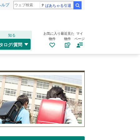
ヘルプ
ばあちゃる引退
検索
お気に入り
最近見た
マイ
知る
物件
物件
ページ
タログ/質問