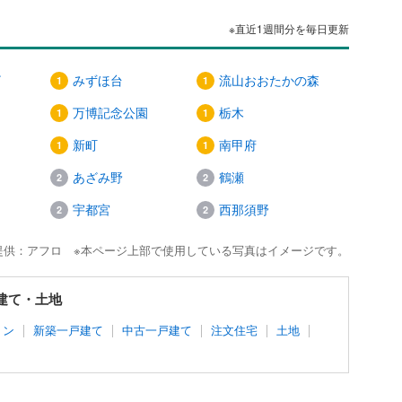
※直近1週間分を毎日更新
ザ
みずほ台
流山おおたかの森
万博記念公園
栃木
新町
南甲府
あざみ野
鶴瀬
宇都宮
西那須野
提供：アフロ ※本ページ上部で使用している写真はイメージです。
戸建て・土地
ョン
新築一戸建て
中古一戸建て
注文住宅
土地