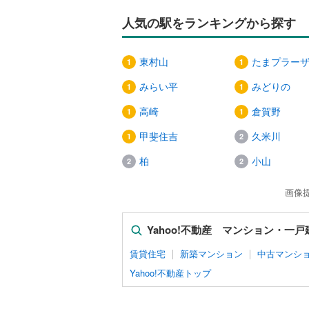
人気の駅をランキングから探す
東村山
たまプラー
みらい平
みどりの
高崎
倉賀野
甲斐住吉
久米川
柏
小山
画像
Yahoo!不動産 マンション・一
賃貸住宅
新築マンション
中古マンシ
Yahoo!不動産トップ