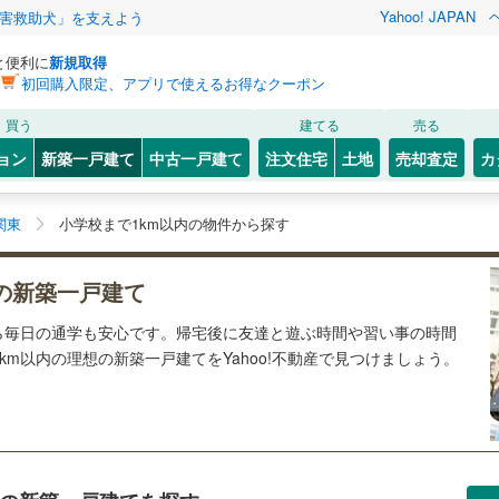
Yahoo! JAPAN
害救助犬」を支えよう
と便利に
新規取得
初回購入限定、アプリで使えるお得なクーポン
買う
建てる
売る
ョン
新築一戸建て
中古一戸建て
注文住宅
土地
売却査定
カ
関東
小学校まで1km以内の物件から探す
の新築一戸建て
ら毎日の通学も安心です。帰宅後に友達と遊ぶ時間や習い事の時間
m以内の理想の新築一戸建てをYahoo!不動産で見つけましょう。