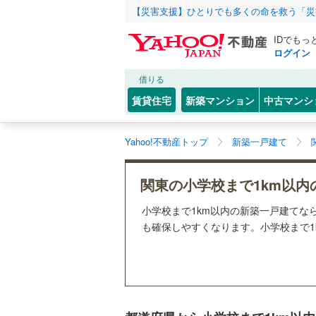
【災害支援】ひとりでも多くの命を救う「災
IDでもっ
ログイン
借りる
賃貸住宅
新築マンション
中古マンシ
Yahoo!不動産トップ
新築一戸建て
関東の小学校まで1km以内
小学校まで1km以内の新築一戸建てな
も確保しやすくなります。小学校まで1k