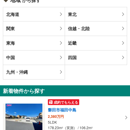
から探す
北海道
東北
関東
信越・北陸
東海
近畿
中国
四国
九州・沖縄
新着物件から探す
成約でもらえる
磐田市福田中島
2,380万円
5LDK
178.23m
（実測） / 106.2m
2
2