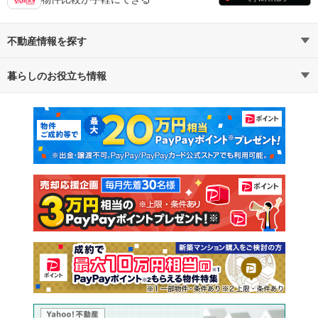
不動産情報を探す
暮らしのお役立ち情報
不動産・住宅
賃貸住宅
マンションカタログ
教えて！住まいの先生
新築マンション
中古マンション
新築一戸建て
中古一戸建て
注文住宅
土地
売却査定