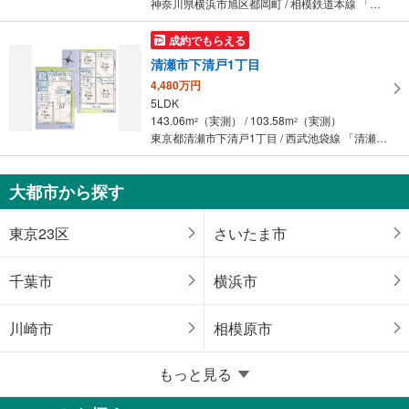
神奈川県横浜市旭区都岡町 / 相模鉄道本線 「鶴ケ峰」駅 バス11分 下宿 バス停下車 徒歩4分
成約でもらえる
清瀬市下清戸1丁目
4,480万円
5LDK
143.06m
（実測） / 103.58m
（実測）
2
2
東京都清瀬市下清戸1丁目 / 西武池袋線 「清瀬」駅 徒歩29分
大都市から探す
東京23区
さいたま市
千葉市
横浜市
川崎市
相模原市
もっと見る