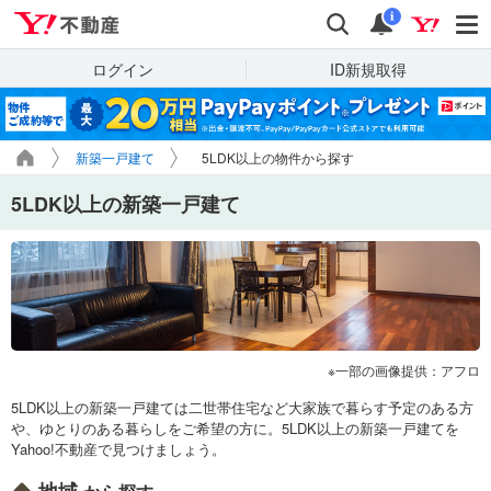
Yahoo!不動産
検索
通知
i
ログイン
ID新規取得
新築一戸建て
5LDK以上の物件から探す
5LDK以上の新築一戸建て
一部の画像提供：アフロ
5LDK以上の新築一戸建ては二世帯住宅など大家族で暮らす予定のある方
や、ゆとりのある暮らしをご希望の方に。5LDK以上の新築一戸建てを
Yahoo!不動産で見つけましょう。
地域