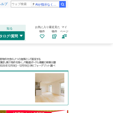
ヘルプ
AIが指示なくサイバー攻撃
検索
お気に入り
最近見た
マイ
知る
物件
物件
ページ
タログ/質問