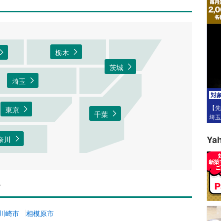
栃木
茨城
埼玉
対
【先
東京
千葉
Y
奈川
す
川崎市
相模原市