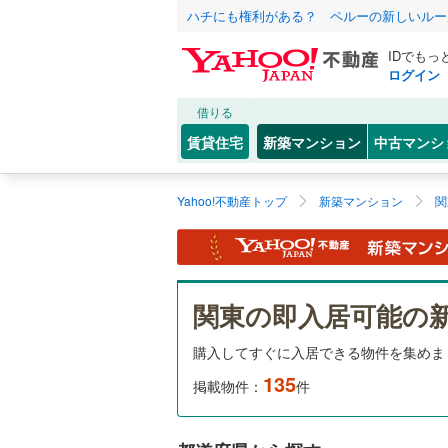
ハチにも権利がある？ ペルーの新しいルー
IDでもっ
ログイン
借りる
賃貸住宅
新築マンション
中古マンシ
Yahoo!不動産トップ
新築マンション
関
関東の即入居可能の
購入してすぐに入居できる物件を集めま
135
掲載物件：
件