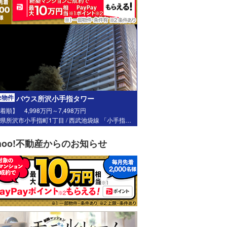
象物件
バウス所沢小手指タワー
着順】 4,998万円～7,498万円
埼玉県所沢市小手指町1丁目 / 西武池袋線 「小手指」駅 徒歩4分
ahoo!不動産からのお知らせ