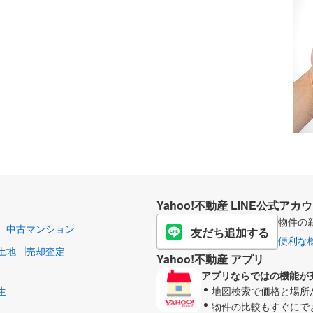
Yahoo!不動産 LINE公式アカ
物件の
中古マンション
友だち追加する
便利な
土地
売却査定
Yahoo!不動産 アプリ
アプリならではの機能が
生
地図検索で価格と場所
物件の比較もすぐにで