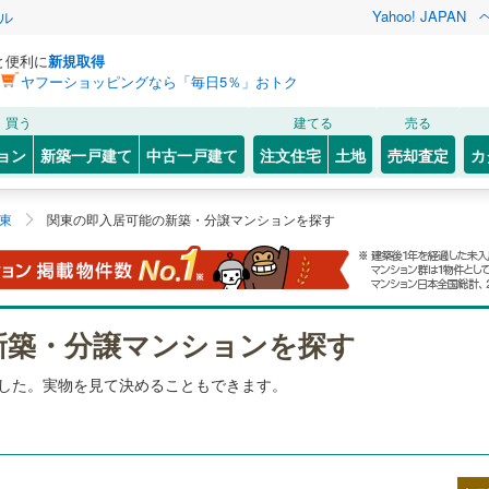
Yahoo! JAPAN
ル
と便利に
新規取得
ヤフーショッピングなら「毎日5％」おトク
買う
建てる
売る
ョン
新築一戸建て
中古一戸建て
注文住宅
土地
売却査定
カ
東
関東の即入居可能の新築・分譲マンションを探す
新築・分譲マンションを探す
した。実物を見て決めることもできます。