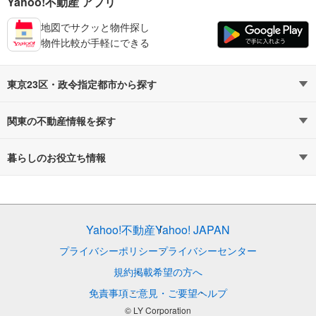
Yahoo!不動産 アプリ
地図でサクッと物件探し
物件比較が手軽にできる
東京23区・政令指定都市から探す
東京23区
さいたま市
関東の不動産情報を探す
千葉市
不動産・住宅
横浜市
賃貸住宅
暮らしのお役立ち情報
川崎市
新築マンション
マンションカタログ
相模原市
中古マンション
教えて！住まいの先生
Yahoo!不動産
Yahoo! JAPAN
新築一戸建て
中古一戸建て
プライバシーポリシー
プライバシーセンター
注文住宅
土地
規約
掲載希望の方へ
免責事項
ご意見・ご要望
ヘルプ
売却査定
© LY Corporation