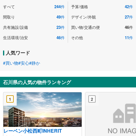
すべて
244
件
予算/価格
42
件
間取り
49
件
デザイン/外観
27
件
共有施設/設備
23
件
買い物/交通の便
46
件
生活環境/治安
46
件
その他
11
件
人気ワード
#買い物
#安心
#静か
石川県の人気の物件ランキング
1
2
レーベン小松西町INHERIT