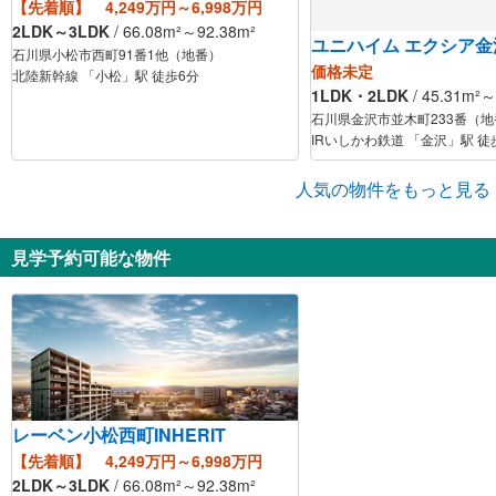
【先着順】 4,249万円～6,998万円
2LDK～3LDK
/ 66.08m²～92.38m²
ユニハイム エクシア
石川県小松市西町91番1他（地番）
価格未定
北陸新幹線 「小松」駅 徒歩6分
1LDK・2LDK
/ 45.31m²
石川県金沢市並木町233番（地
IRいしかわ鉄道 「金沢」駅 徒
人気の物件をもっと見る
見学予約可能な物件
レーベン小松西町INHERIT
【先着順】 4,249万円～6,998万円
2LDK～3LDK
/ 66.08m²～92.38m²