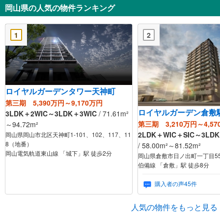
岡山県の人気の物件ランキング
1
2
ロイヤルガーデンタワー天神町
第三期 5,390万円～9,170万円
ロイヤルガーデン倉敷
3LDK＋2WIC～3LDK＋3WIC
/ 71.61m²
第三期 3,210万円～4,57
～94.72m²
2LDK＋WIC＋SIC～3LDK
岡山県岡山市北区天神町1-101、102、117、11
8（地番）
/ 58.00m²～81.52m²
岡山電気軌道東山線 「城下」駅 徒歩2分
岡山県倉敷市日ノ出町一丁目55
伯備線 「倉敷」駅 徒歩8分
購入者の声45件
人気の物件をもっと見る