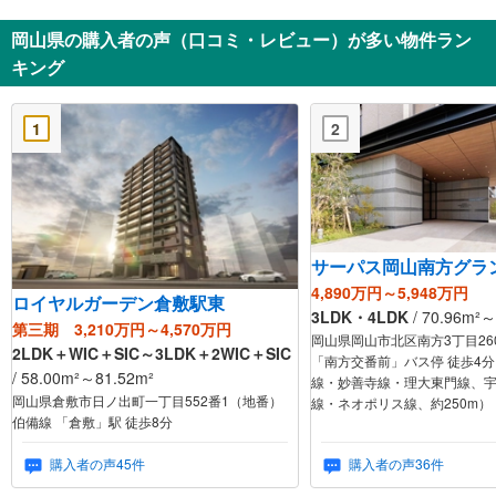
岡山県の購入者の声（口コミ・レビュー）が多い物件ラン
キング
1
2
サーパス岡山南方グラ
4,890万円～5,948万円
ロイヤルガーデン倉敷駅東
3LDK・4LDK
/ 70.96m²
第三期 3,210万円～4,570万円
岡山県岡山市北区南方3丁目26
2LDK＋WIC＋SIC～3LDK＋2WIC＋SIC
「南方交番前」バス停 徒歩4
/ 58.00m²～81.52m²
線・妙善寺線・理大東門線、
岡山県倉敷市日ノ出町一丁目552番1（地番）
線・ネオポリス線、約250m）
伯備線 「倉敷」駅 徒歩8分
購入者の声45件
購入者の声36件