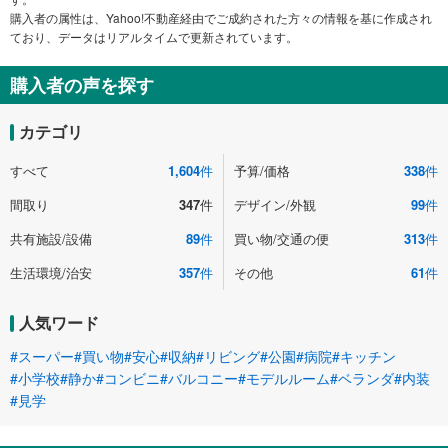
購入者の属性は、Yahoo!不動産経由でご成約された方々の情報を基に作成され
ており、データはリアルタイムで更新されています。
購入者の声を探す
カテゴリ
すべて
1,604
件
予算/価格
338
件
間取り
347
件
デザイン/外観
99
件
共有施設/設備
89
件
買い物/交通の便
313
件
生活環境/治安
357
件
その他
61
件
人気ワード
#スーパー
#買い物
#安心
#収納
#リビング
#公園
#病院
#キッチン
#小学校
#静か
#コンビニ
#バルコニー
#モデルルーム
#ベランダ
#内装
#見学