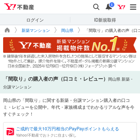
Yahoo!不動産
検索
通知
i
ログイン
ID新規取得
新築マンション
岡山県
「間取り」の購入者の声（口
「間取り」の購入者の声（口コミ・レビュー）
岡山県 新築・
分譲マンション
岡山県の「間取り」に関する新築・分譲マンション購入者の口コ
ミ・レビューを公開中。年代・家族構成までわかるリアルな声を今
すぐチェック！
ご成約で最大10万円相当のPayPayポイントもらえる
Yahoo!不動産でおトクに住まい探し