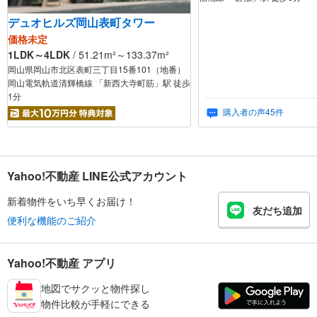
デュオヒルズ岡山表町タワー
価格未定
1LDK～4LDK
/ 51.21m²～133.37m²
岡山県岡山市北区表町三丁目15番101（地番）
岡山電気軌道清輝橋線 「新西大寺町筋」駅 徒歩
1分
購入者の声45件
Yahoo!不動産 LINE公式アカウント
新着物件をいち早くお届け！
友だち追加
便利な機能のご紹介
Yahoo!不動産 アプリ
地図でサクッと物件探し
物件比較が手軽にできる