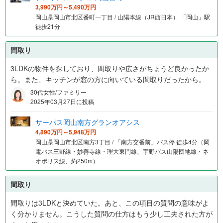
3,990万円～5,490万円
岡山県岡山市北区番町一丁目 / 山陽本線（JR西日本） 「岡山」駅
徒歩21分
間取り
3LDKの物件を探しており、間取りや広さがちょうど良かったか
ら。また、キッチンが窓の方に向いている間取りだったから。
30代女性/ファミリー
2025年03月27日に投稿
サーパス岡山南方グランオアシス
4,890万円～5,948万円
岡山県岡山市北区南方3丁目 / 「南方交番前」バス停 徒歩4分（岡
電バス三野線・妙善寺線・理大東門線、宇野バス山陽団地線・ネ
オポリス線、約250m）
間取り
間取りは3LDKと決めていた。あと、この項目の質問の意味がよ
く分かりません。こうした質問の仕方はもう少し工夫された方が