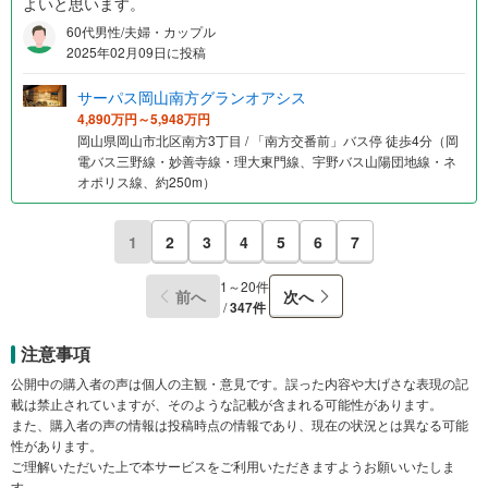
よいと思います。
60代男性/夫婦・カップル
2025年02月09日に投稿
サーパス岡山南方グランオアシス
4,890万円～5,948万円
岡山県岡山市北区南方3丁目 / 「南方交番前」バス停 徒歩4分（岡
電バス三野線・妙善寺線・理大東門線、宇野バス山陽団地線・ネ
オポリス線、約250m）
1
2
3
4
5
6
7
1～20件
前へ
次へ
/
347件
注意事項
公開中の購入者の声は個人の主観・意見です。誤った内容や大げさな表現の記
載は禁止されていますが、そのような記載が含まれる可能性があります。
また、購入者の声の情報は投稿時点の情報であり、現在の状況とは異なる可能
性があります。
ご理解いただいた上で本サービスをご利用いただきますようお願いいたしま
す。