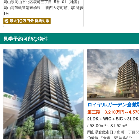
岡山県岡山市北区表町三丁目15番101（地番）
岡山電気軌道清輝橋線 「新西大寺町筋」駅 徒歩
1分
見学予約可能な物件
ロイヤルガーデン倉敷
第三期 3,210万円～4,57
2LDK＋WIC＋SIC～3LDK
/ 58.00m²～81.52m²
岡山県倉敷市日ノ出町一丁目55
伯備線 「倉敷」駅 徒歩8分