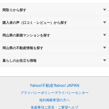
間取りから探す
1LDK（3）
2LDK（11）
購入者の声（口コミ・レビュー）から探す
3LDK（16）
4LDK以上（6）
岡山県の新築マンションを探す
政令指定都市
岡山市
路線・駅から探す
地域から探す
岡山県の不動産情報を探す
通勤時間から探す
不動産・住宅
予算から探す
賃貸住宅
暮らしのお役立ち情報
不動産会社から探す
新築マンション
マンションカタログ
地図から探す
中古マンション
教えて！住まいの先生
Yahoo!不動産
Yahoo! JAPAN
特集から探す
新築一戸建て
テーマから探す
中古一戸建て
プライバシーポリシー
プライバシーセンター
ランキングから探す
注文住宅
購入者の声から探す
土地
規約
掲載希望の方へ
免責事項
ご意見・ご要望
ヘルプ