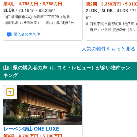
第4期 4,788万円・5,788万円
第2期 3,350万円～5,31
3LDK
/ 73.18m²・93.23m²
2LDK、3LDK、4LDK
/ 71.41m²～85.05
山口県周南市みなみ銀座二丁目29（地番）
m²
山陽本線（JR西日本） 「徳山」駅 徒歩4分
山口県下関市南部町8-1他7筆
「唐戸」バス停 徒歩2分（サ
購入者の声76件
人気の物件をもっと見る
山口県の購入者の声（口コミ・レビュー）が多い物件ラン
キング
1
レーベン徳山 ONE LUXE
第4期 4,788万円・5,788万円