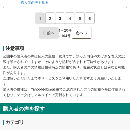
購入者の声を見る
1
2
3
4
5
6
1～20件
前へ
次へ
/
104件
注意事項
公開中の購入者の声は個人の主観・意見です。誤った内容や大げさな表現の記
載は禁止されていますが、そのような記載が含まれる可能性があります。
また、購入者の声の情報は投稿時点の情報であり、現在の状況とは異なる可能
性があります。
ご理解いただいた上で本サービスをご利用いただきますようお願いいたしま
す。
購入者の属性は、Yahoo!不動産経由でご成約された方々の情報を基に作成され
ており、データはリアルタイムで更新されています。
購入者の声を探す
カテゴリ