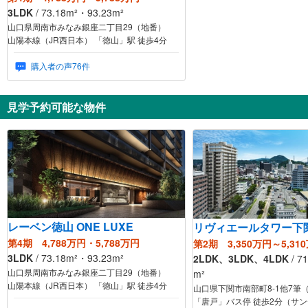
3LDK
/ 73.18m²・93.23m²
山口県周南市みなみ銀座二丁目29（地番）
山陽本線（JR西日本） 「徳山」駅 徒歩4分
購入者の声76件
見学予約可能な物件
レーベン徳山 ONE LUXE
リヴィエールタワー下
第4期 4,788万円・5,788万円
第2期 3,350万円～5,31
3LDK
/ 73.18m²・93.23m²
2LDK、3LDK、4LDK
/ 71.41m²～85.05
山口県周南市みなみ銀座二丁目29（地番）
m²
山陽本線（JR西日本） 「徳山」駅 徒歩4分
山口県下関市南部町8-1他7筆
「唐戸」バス停 徒歩2分（サ