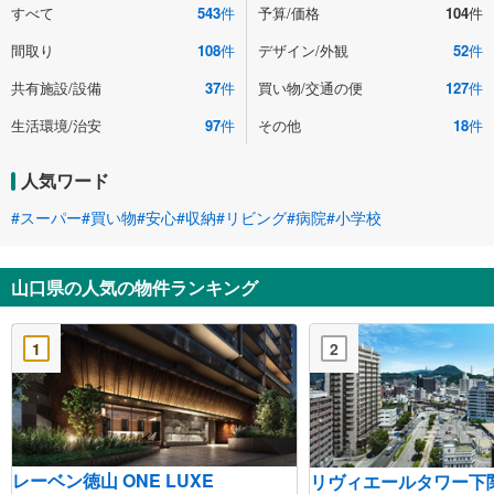
すべて
543
件
予算/価格
104
件
間取り
108
件
デザイン/外観
52
件
共有施設/設備
37
件
買い物/交通の便
127
件
生活環境/治安
97
件
その他
18
件
人気ワード
#スーパー
#買い物
#安心
#収納
#リビング
#病院
#小学校
山口県の人気の物件ランキング
1
2
レーベン徳山 ONE LUXE
リヴィエールタワー下