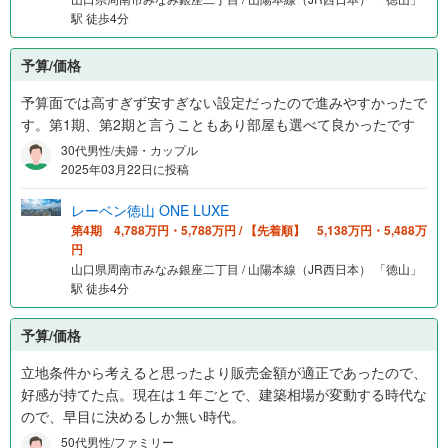
駅 徒歩4分
予算/価格
予算面では高すぎず安すぎない設定だったので進みやすかったで
す。第1期、第2期と言うこともあり部屋も選べて良かったです
30代男性/夫婦・カップル
2025年03月22日に投稿
レーベン徳山 ONE LUXE
第4期 4,788万円・5,788万円 / 【先着順】 5,138万円・5,488万
円
山口県周南市みなみ銀座二丁目 / 山陽本線（JR西日本） 「徳山」
駅 徒歩4分
予算/価格
立地条件から考えると思ったより販売金額が適正であったので、
好感が持てた点。現在は１年ごとで、建築相場が変動する時代な
ので、早目に決めるしか無い時代。
50代男性/ファミリー