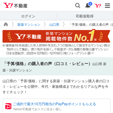
Yahoo!不動産
検索
通知
i
ログイン
ID新規取得
新築マンション
山口県
「予算/価格」の購入者の声（
「予算/価格」の購入者の声（口コミ・レビュー）
山口県 新
築・分譲マンション
山口県の「予算/価格」に関する新築・分譲マンション購入者の口コ
ミ・レビューを公開中。年代・家族構成までわかるリアルな声を今
すぐチェック！
ご成約で最大10万円相当のPayPayポイントもらえる
Yahoo!不動産でおトクに住まい探し