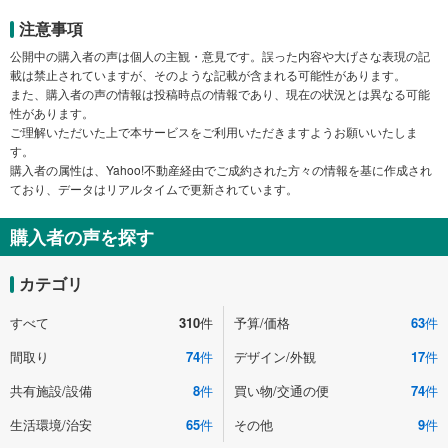
注意事項
公開中の購入者の声は個人の主観・意見です。誤った内容や大げさな表現の記
載は禁止されていますが、そのような記載が含まれる可能性があります。
また、購入者の声の情報は投稿時点の情報であり、現在の状況とは異なる可能
性があります。
ご理解いただいた上で本サービスをご利用いただきますようお願いいたしま
す。
購入者の属性は、Yahoo!不動産経由でご成約された方々の情報を基に作成され
ており、データはリアルタイムで更新されています。
購入者の声を探す
カテゴリ
すべて
310
件
予算/価格
63
件
間取り
74
件
デザイン/外観
17
件
共有施設/設備
8
件
買い物/交通の便
74
件
生活環境/治安
65
件
その他
9
件