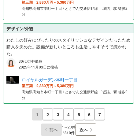
第三期 2,880万円～5,380万円
高知県高知市本町一丁目 / とさでん交通伊野線 「堀詰」駅 徒歩2
分
デザイン/外観
わたしの好みにぴったりのスタイリッシュなデザインだったため
購入を決めた。設備が新しいところも生活しやすそうで惹かれ
た。
30代女性/単身
2025年11月03日に投稿
ロイヤルガーデン本町一丁目
第三期 2,880万円～5,380万円
高知県高知市本町一丁目 / とさでん交通伊野線 「堀詰」駅 徒歩2
分
1
2
3
4
5
6
7
1～20件
前へ
次へ
/
310件