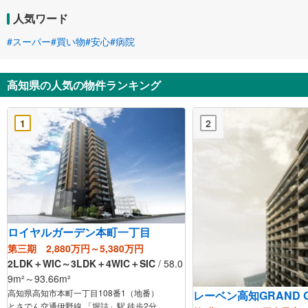
人気ワード
#スーパー
#買い物
#安心
#病院
高知県の人気の物件ランキング
1
2
ロイヤルガーデン本町一丁目
第三期 2,880万円～5,380万円
2LDK＋WIC～3LDK＋4WIC＋SIC
/ 58.0
9m²～93.66m²
高知県高知市本町一丁目108番1（地番）
レーベン高知GRAND GA
とさでん交通伊野線 「堀詰」駅 徒歩2分