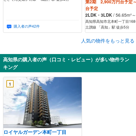
第2期 2,900万円台予定～
台予定
2LDK・3LDK
/ 56.65m²
高知県高知市北本町一丁目168
購入者の声42件
土讃線 「高知」駅 徒歩5分
人気の物件をもっと見る
高知県の購入者の声（口コミ・レビュー）が多い物件ラン
キング
1
ロイヤルガーデン本町一丁目