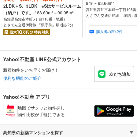
9m²～93.66m²
2LDK＋S、3LDK ※Sはサービスルーム
高知県高知市本町一丁目108番
（納戸）です。
/ 83.60m²～90.05m²
とさでん交通伊野線 「堀詰」駅
高知県高知市本町5丁目116番（地番）
とさでん交通伊野線 「県庁前」駅 徒歩2分
購入者の声42件
Yahoo!不動産 LINE公式アカウント
新着物件をいち早くお届け！
友だち追加
便利な機能のご紹介
Yahoo!不動産 アプリ
地図でサクッと物件探し
物件比較が手軽にできる
高知県の新築マンションを探す