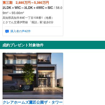
第三期 2,880万円～5,380万円
2LDK＋WIC～3LDK＋4WIC＋SIC
/ 58.0
9m²～93.66m²
高知県高知市本町一丁目108番1（地番）
とさでん交通伊野線 「堀詰」駅 徒歩2分
購入者の声42件
成約プレゼント対象物件
クレアホームズ鷹匠公園ザ・タワー