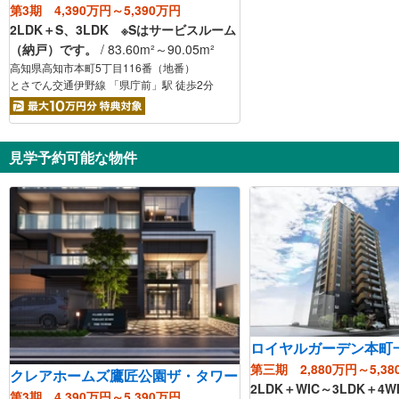
第3期 4,390万円～5,390万円
2LDK＋S、3LDK ※Sはサービスルーム
（納戸）です。
/ 83.60m²～90.05m²
高知県高知市本町5丁目116番（地番）
とさでん交通伊野線 「県庁前」駅 徒歩2分
見学予約可能な物件
ロイヤルガーデン本町
第三期 2,880万円～5,38
クレアホームズ鷹匠公園ザ・タワー
2LDK＋WIC～3LDK＋4WI
第3期 4,390万円～5,390万円