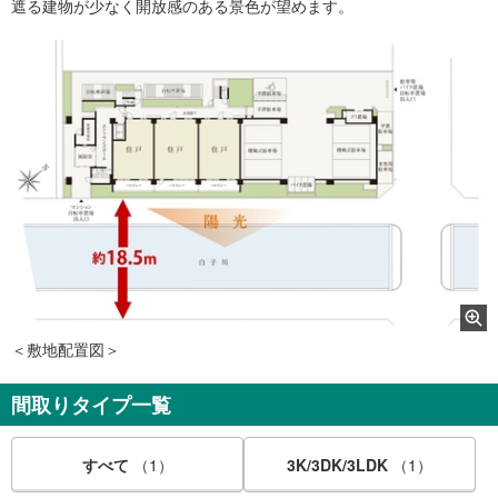
遮る建物が少なく開放感のある景色が望めます。
＜敷地配置図＞
間取りタイプ一覧
すべて
（1）
3K/3DK/3LDK
（1）