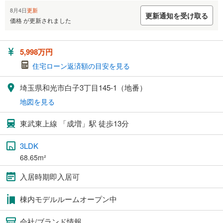
8月4日
更新
更新通知を受け取る
価格 が更新されました
5,998万円
住宅ローン返済額の目安を見る
埼玉県和光市白子3丁目145-1（地番）
地図を見る
東武東上線 「成増」駅 徒歩13分
3LDK
68.65m²
入居時期即入居可
棟内モデルルームオープン中
会社/ブランド情報