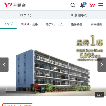
Yahoo!不動産
検索
通知
i
ログイン
ID新規取得
トップ
間取り・価格
モデルルーム
物件特長
物件概要
資料をもらう
（無料）
見学予約する
（無料）
周辺の物件を見る
1
/
96
モデルルーム公開中