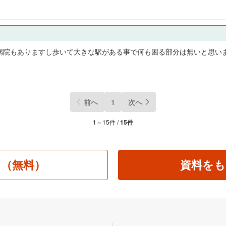
病院もありますし歩いて大きな駅がある事で何も困る部分は無いと思い
前へ
1
次へ
1～15件 /
15件
る（無料）
資料をも