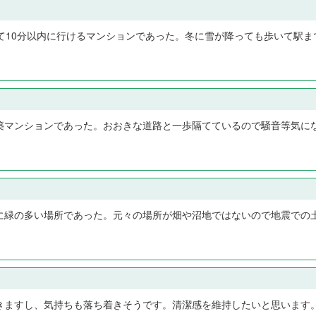
て10分以内に行けるマンションであった。冬に雪が降っても歩いて駅ま
築マンションであった。おおきな道路と一歩隔てているので騒音等気に
に緑の多い場所であった。元々の場所が畑や沼地ではないので地震での
きますし、気持ちも落ち着きそうです。清潔感を維持したいと思います