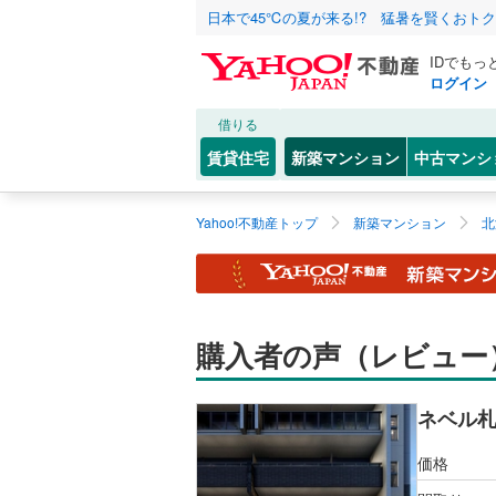
日本で45℃の夏が来る!? 猛暑を賢くおト
IDでもっ
ログイン
借りる
賃貸住宅
新築マンション
中古マンシ
Yahoo!不動産トップ
新築マンション
北
購入者の声（レビュー
ネベル札幌 
価格