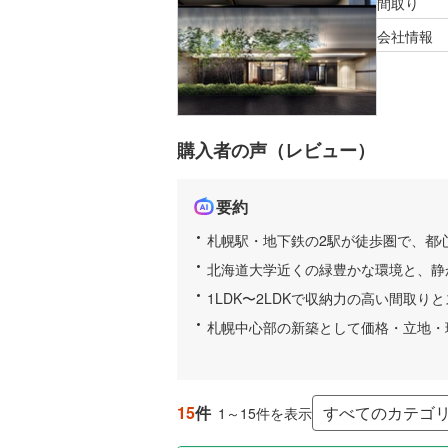
間取り
会社情報
購入者の声（レビュー）
要約
札幌駅・地下鉄の2駅が徒歩圏で、都
北海道大学近くの緑豊かな環境と、静
1LDK〜2LDKで収納力の高い間取
札幌中心部の新築として価格・立地・
15
件
1～15件を表示