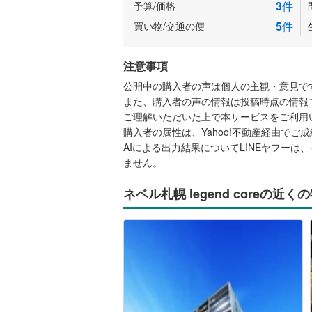
3
件
予算/価格
5
件
買い物/交通の便
注意事項
公開中の購入者の声は個人の主観・意見で
また、購入者の声の情報は投稿時点の情報
ご理解いただいた上で本サービスをご利用
購入者の属性は、Yahoo!不動産経由で
AIによる出力結果についてLINEヤフー
ません。
ネベル札幌 legend coreの近く