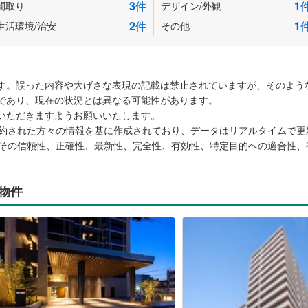
3
件
1
間取り
デザイン/外観
2
件
1
生活環境/治安
その他
す。誤った内容や大げさな表現の記載は禁止されていますが、そのよう
であり、現在の状況とは異なる可能性があります。
いただきますようお願いいたします。
ご成約された方々の情報を基に作成されており、データはリアルタイムで
は、その信頼性、正確性、最新性、完全性、有効性、特定目的への適合性
の物件