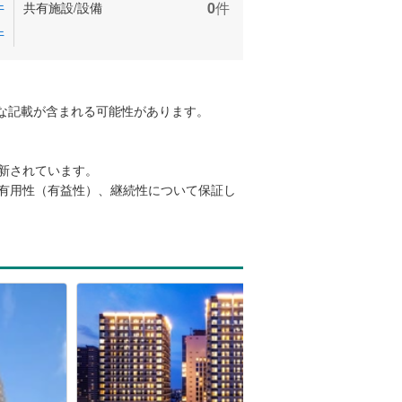
件
0
件
共有施設/設備
件
な記載が含まれる可能性があります。
更新されています。
、有用性（有益性）、継続性について保証し