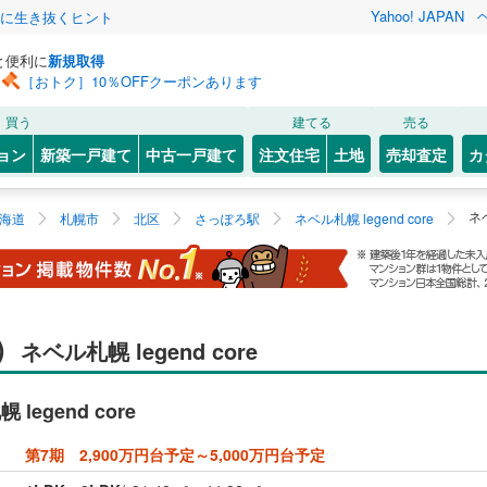
Yahoo! JAPAN
クに生き抜くヒント
と便利に
新規取得
［おトク］10％OFFクーポンあります
買う
建てる
売る
ョン
新築一戸建て
中古一戸建て
注文住宅
土地
売却査定
カ
ネ
海道
札幌市
北区
さっぽろ駅
ネベル札幌 legend core
）
ネベル札幌 legend core
legend core
第7期 2,900万円台予定～5,000万円台予定