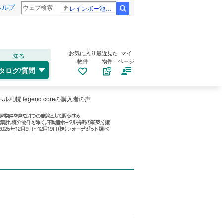
ヘルプ
レインボー池田 佐藤佳奈アナ
検索
お気に入り
最近見た
マイ
知る
物件
物件
ページ
タログ/質問
ベル札幌 legend coreの購入者の声