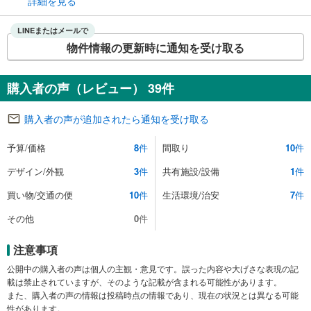
詳細を見る
LINEまたはメールで
物件情報の更新時に通知を受け取る
購入者の声（レビュー） 39件
購入者の声が追加されたら通知を受け取る
予算/価格
8
件
間取り
10
件
デザイン/外観
3
件
共有施設/設備
1
件
買い物/交通の便
10
件
生活環境/治安
7
件
その他
0
件
注意事項
公開中の購入者の声は個人の主観・意見です。誤った内容や大げさな表現の記
載は禁止されていますが、そのような記載が含まれる可能性があります。
また、購入者の声の情報は投稿時点の情報であり、現在の状況とは異なる可能
性があります。