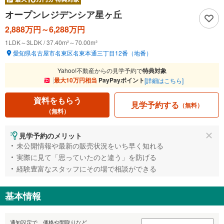
オープンレジデンシア星ヶ丘
2,888万円～6,288万円
1LDK～3LDK / 37.40m²～70.00m²
愛知県名古屋市名東区名東本通三丁目12番（地番）
Yahoo!不動産からの見学予約で
特典対象
最大10万円相当
PayPayポイント
[詳細はこちら]
資料をもらう
見学予約する
（無料）
（無料）
見学予約のメリット
未公開情報や最新の販売状況をいち早く知れる
実際に見て「思っていたのと違う」を防げる
経験豊富なスタッフにその場で相談ができる
基本情報
通知設定で、価格や間取りなど、