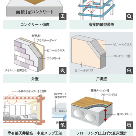
コンクリート強度
溶接閉鎖型帯筋
外壁
戸境壁
専有部天井構造・中空スラブ工法
フローリング仕上げの直床設計