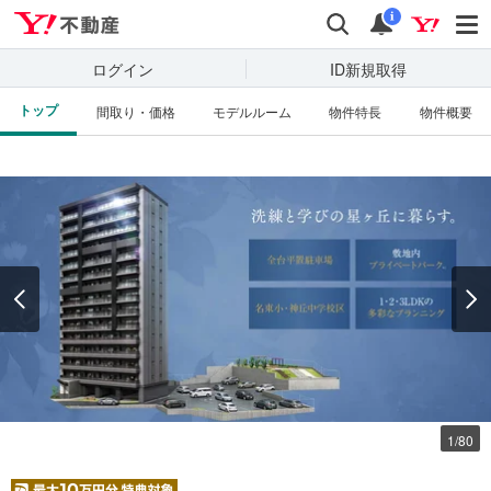
Yahoo!不動産
検索
通知
i
ログイン
ID新規取得
トップ
間取り・価格
モデルルーム
物件特長
物件概要
資料をもらう
（無料）
見学予約する
（無料）
周辺の物件を見る
1
/
80