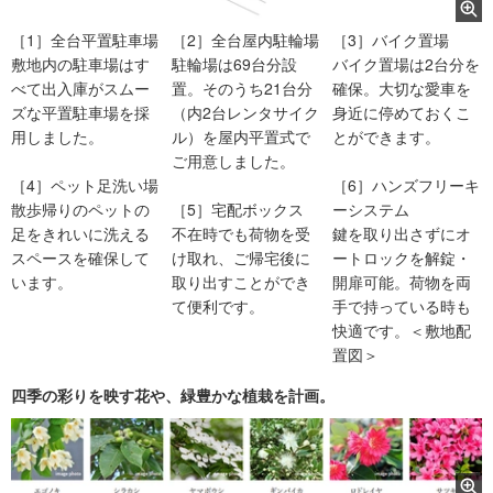
［1］全台平置駐車場
［2］全台屋内駐輪場
［3］バイク置場
敷地内の駐車場はす
駐輪場は69台分設
バイク置場は2台分を
べて出入庫がスムー
置。そのうち21台分
確保。大切な愛車を
ズな平置駐車場を採
（内2台レンタサイク
身近に停めておくこ
用しました。
ル）を屋内平置式で
とができます。
ご用意しました。
［4］ペット足洗い場
［6］ハンズフリーキ
散歩帰りのペットの
［5］宅配ボックス
ーシステム
足をきれいに洗える
不在時でも荷物を受
鍵を取り出さずにオ
スペースを確保して
け取れ、ご帰宅後に
ートロックを解錠・
います。
取り出すことができ
開扉可能。荷物を両
て便利です。
手で持っている時も
快適です。＜敷地配
置図＞
四季の彩りを映す花や、緑豊かな植栽を計画。