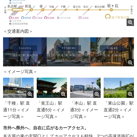
＜交通案内図＞
＜イメージ写真＞
「千種」駅 直
「覚王山」駅
「本山」駅 直
「東山公園」駅
通11分＜イメ
直通5分＜イメ
通3分＜イメー
直通2分＜イメ
ージ写真＞
ージ写真＞
ジ写真＞
ージ写真＞
市外へ県外へ、自在に広がるカーアクセス。
名古屋の東の玄関口としてカーアクセスも軽快。2つの高速道路ICが