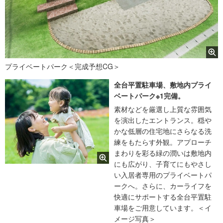
プライベートパーク＜完成予想CG＞
全台平置駐車場、敷地内プライ
ベートパーク※1完備。
素材などを厳選し上質な雰囲気
を演出したエントランス。穏や
かな低層の住宅地にさらなる洗
練をもたらす外観。アプローチ
まわりを彩る緑の潤いは敷地内
にも広がり、子育てにもやさし
い入居者専用のプライベートパ
ークへ。さらに、カーライフを
快適にサポートする全台平置駐
車場をご用意しています。＜イ
メージ写真＞