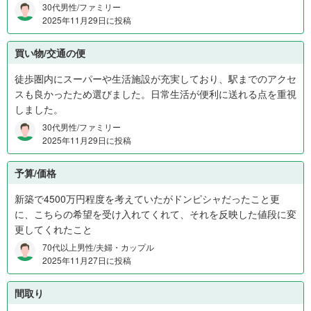
30代男性/ファミリー
ら
2025年11月29日に投稿
1
,
買い物/交通の便
4
0
徒歩圏内にスーパーや生活施設が充実しており、駅までのアクセ
0
スも良かったため選びました。日常生活が便利に送れる点を重視
万
しました。
円
30代男性/ファミリー
0
2025年11月29日に投稿
%
、
予算/価格
1
,
新築で4500万円程度を考えていたがドンピシャだったこと更
4
に、こちらの希望を受け入れてくれて、それを反映した値段に変
0
更してくれたこと
0
70代以上男性/夫婦・カップル
万
2025年11月27日に投稿
円
か
間取り
ら