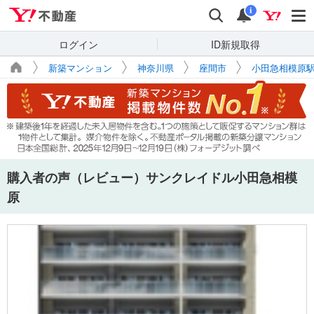
Yahoo!不動産
検索
通知
i
ログイン
ID新規取得
新築マンション
神奈川県
座間市
小田急相模原
購入者の声（レビュー）サンクレイドル小田急相模
原