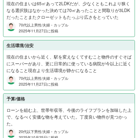
1
現在の住まいは65㎡あって2LDKだが、少なくともこれより狭く
,
なる選択肢はなかった決めては70㎡あったことと間取りが3LDK
6
だったことまたクローゼットもたっぷり広さをとっていた
0
70代以上男性/夫婦・カップル
0
2025年11月27日に投稿
万
円
生活環境/治安
0
現在の住まいから近く、駅を変えなくてすむこと物件のすぐそば
%
にスーパーがあり、更に日常的に使っている病院が今以上に近く
、
になること現在より生活環境が静かになること
1
,
70代以上男性/夫婦・カップル
2025年11月27日に投稿
6
0
0
予算/価格
万
ローンを組む上、世帯年収等、今後のライフプランを加味した上
円
で、なるべく安価な物を考えていた。丁度良い物件が見つかっ
以
た。
上
20代以下男性/夫婦・カップル
0
2025年10月25日に投稿