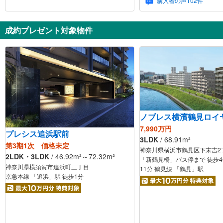
購入者の声
102
件
成約プレゼント対象物件
ノブレス横濱鶴見ロイ
7,990万円
プレシス追浜駅前
3LDK
/
68.91
m²
第3期1次 価格未定
神奈川県横浜市鶴見区下末吉2
2LDK・3LDK
/
46.92
m²
～72.32
m²
「新鶴見橋」バス停まで 徒歩4
神奈川県横須賀市追浜町三丁目
11分 鶴見線 「鶴見」駅
京急本線 「追浜」駅 徒歩1分