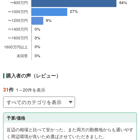
収
万
円
満
0
%
、
4
0
0
万
円
購入者の声（レビュー）
か
ら
31
件
1～20件を表示
6
0
0
万
予算/価格
円
0
近辺の相場と比べて安かった。また両方の勤務地からも通いやす
%
く周辺環境が良いため選ばさせていただきました。
、