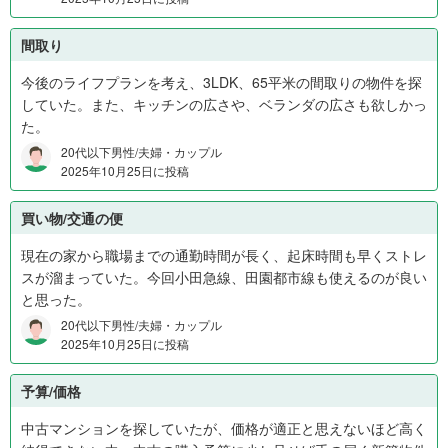
%
、
間取り
未
回
今後のライフプランを考え、3LDK、65平米の間取りの物件を探
答
していた。また、キッチンの広さや、ベランダの広さも欲しかっ
0
た。
%
20代以下男性/夫婦・カップル
2025年10月25日に投稿
買い物/交通の便
現在の家から職場までの通勤時間が長く、起床時間も早くストレ
スが溜まっていた。今回小田急線、田園都市線も使えるのが良い
と思った。
20代以下男性/夫婦・カップル
2025年10月25日に投稿
予算/価格
中古マンションを探していたが、価格が適正と思えないほど高く