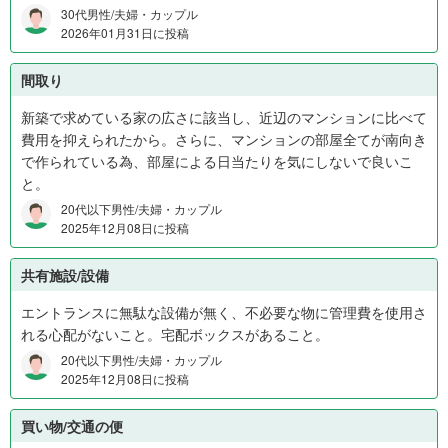
30代男性/夫婦・カップル
6
2026年01月31日に投稿
0
0
間取り
万
円
新築で求めている家の広さに該当し、近辺のマンションに比べて
か
費用を抑えられたから。さらに、マンションの部屋全てが南向き
ら
で作られている為、部屋による日当たりを気にしないで良いこ
8
と。
0
20代以下男性/夫婦・カップル
0
2025年12月08日に投稿
万
円
共有施設/設備
6
4
エントランスに無駄な設備が無く、不必要な物に管理費を使用さ
%
れる心配がないこと。宅配ボックスがあること。
、
20代以下男性/夫婦・カップル
8
2025年12月08日に投稿
0
0
買い物/交通の便
万