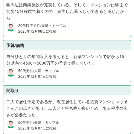
円
駅周辺は商業施設が充実している。そして、マンションは駅まで
か
徒歩15分程度で着くので、充実した暮らしができると感じたか
ら
ら
1
20代以下男性/夫婦・カップル
,
2025年12月08日に投稿
0
0
予算/価格
0
自分ひとりの年間収入を考えると、新築マンションで駅から15
万
分以内で4500〜5000万円の予算で探していた。
円
2
50代男性/夫婦・カップル
7
2025年12月07日に投稿
%
、
間取り
1
二人で居住予定であるが、現在居住している賃貸マンションはそ
,
こそこの広さがあり、二人とも持ち物が多いため、ある程度の広
0
さが必要だった。
0
0
50代男性/夫婦・カップル
2025年12月07日に投稿
万