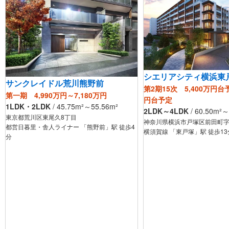
シエリアシティ横浜東
サンクレイドル荒川熊野前
第2期15次 5,400万円台予
第一期 4,990万円～7,180万円
円台予定
1LDK・2LDK
/
45.75
m²
～55.56
m²
2LDK～4LDK
/
60.50
m²
～
東京都荒川区東尾久8丁目
神奈川県横浜市戸塚区前田町
都営日暮里・舎人ライナー 「熊野前」駅 徒歩4
横須賀線 「東戸塚」駅 徒歩13
分