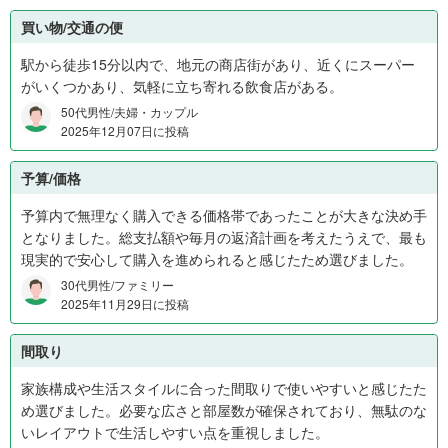
円
か
買い物/交通の便
ら
駅から徒歩15分以内で、地元の商店街があり、近くにスーパー
1
がいくつかあり、気軽に立ち寄れる飲食店がある。
,
50代男性/夫婦・カップル
2
2025年12月07日に投稿
0
0
予算/価格
万
円
予算内で無理なく購入できる価格帯であったことが大きな決め手
9
となりました。総支払額や毎月の返済計画を考えたうえで、最も
%
現実的で安心して購入を進められると感じたため選びました。
、
30代男性/ファミリー
1
2025年11月29日に投稿
,
2
間取り
0
0
家族構成や生活スタイルに合った間取りで使いやすいと感じたた
万
め選びました。必要な広さと部屋数が確保されており、無駄のな
円
いレイアウトで生活しやすい点を重視しました。
か