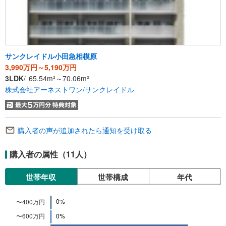
サンクレイドル小田急相模原
3,990万円～5,190万円
3LDK
65.54m²～70.06m²
株式会社アーネストワン/サンクレイドル
購入者の声が追加されたら通知を受け取る
購入者の属性（11人）
世帯年収
世帯構成
年代
世
4
帯
0
年
0