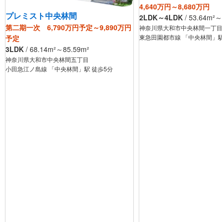
4,640万円～8,680万円
プレミスト中央林間
2LDK～4LDK
/
53.64
m²
～
第二期一次 6,790万円予定～9,890万円
神奈川県大和市中央林間一丁
東急田園都市線 「中央林間」駅
予定
3LDK
/
68.14
m²
～85.59
m²
神奈川県大和市中央林間五丁目
小田急江ノ島線 「中央林間」駅 徒歩5分