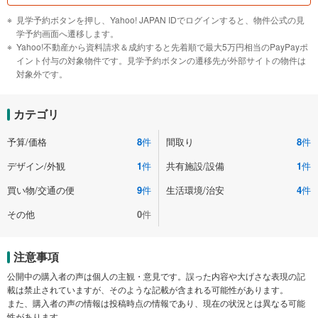
見学予約ボタンを押し、Yahoo! JAPAN IDでログインすると、物件公式の見
学予約画面へ遷移します。
Yahoo!不動産から資料請求＆成約すると先着順で最大5万円相当のPayPayポ
イント付与の対象物件です。見学予約ボタンの遷移先が外部サイトの物件は
対象外です。
カテゴリ
予算/価格
8
件
間取り
8
件
デザイン/外観
1
件
共有施設/設備
1
件
買い物/交通の便
9
件
生活環境/治安
4
件
その他
0
件
注意事項
公開中の購入者の声は個人の主観・意見です。誤った内容や大げさな表現の記
載は禁止されていますが、そのような記載が含まれる可能性があります。
また、購入者の声の情報は投稿時点の情報であり、現在の状況とは異なる可能
性があります。