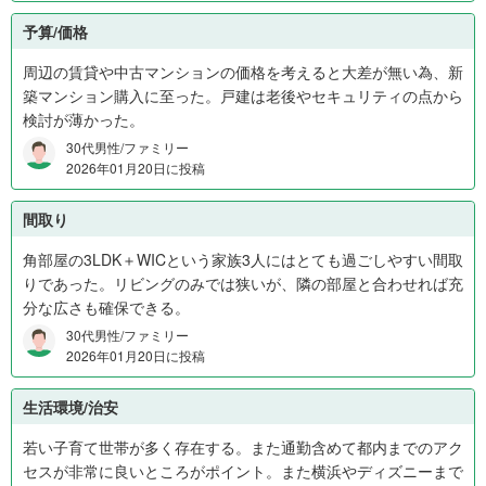
ら
予算/価格
1
,
周辺の賃貸や中古マンションの価格を考えると大差が無い為、新
0
築マンション購入に至った。戸建は老後やセキュリティの点から
0
検討が薄かった。
0
30代男性/ファミリー
万
2026年01月20日に投稿
円
3
間取り
0
角部屋の3LDK＋WICという家族3人にはとても過ごしやすい間取
%
りであった。リビングのみでは狭いが、隣の部屋と合わせれば充
、
分な広さも確保できる。
1
,
30代男性/ファミリー
0
2026年01月20日に投稿
0
0
生活環境/治安
万
若い子育て世帯が多く存在する。また通勤含めて都内までのアク
円
セスが非常に良いところがポイント。また横浜やディズニーまで
か