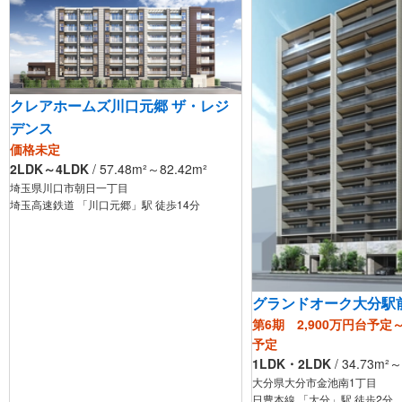
クレアホームズ川口元郷 ザ・レジ
デンス
価格未定
2LDK～4LDK
/
57.48
m²
～82.42
m²
埼玉県川口市朝日一丁目
埼玉高速鉄道 「川口元郷」駅 徒歩14分
グランドオーク大分駅
第6期 2,900万円台予定～
予定
1LDK・2LDK
/
34.73
m²
～
大分県大分市金池南1丁目
日豊本線 「大分」駅 徒歩2分