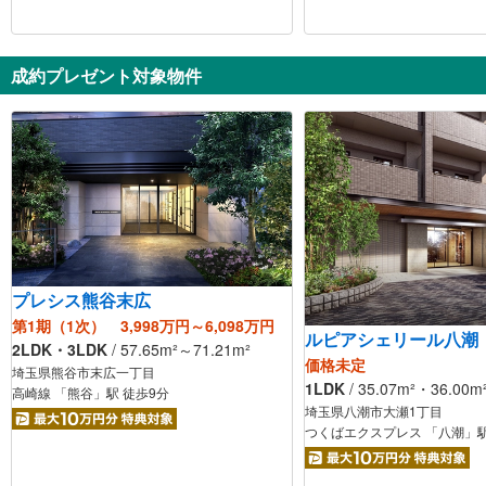
成約プレゼント対象物件
プレシス熊谷末広
第1期（1次） 3,998万円～6,098万円
ルピアシェリール八潮
2LDK・3LDK
/
57.65
m²
～71.21
m²
価格未定
埼玉県熊谷市末広一丁目
1LDK
/
35.07
m²
・36.00
m
高崎線 「熊谷」駅 徒歩9分
埼玉県八潮市大瀬1丁目
つくばエクスプレス 「八潮」駅