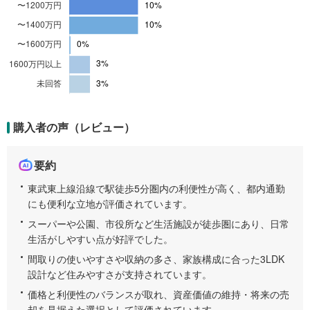
3
%
、
4
0
0
万
円
購入者の声（レビュー）
か
ら
6
要約
0
東武東上線沿線で駅徒歩5分圏内の利便性が高く、都内通勤
0
にも便利な立地が評価されています。
万
円
スーパーや公園、市役所など生活施設が徒歩圏にあり、日常
1
生活がしやすい点が好評でした。
7
間取りの使いやすさや収納の多さ、家族構成に合った3LDK
%
設計など住みやすさが支持されています。
、
価格と利便性のバランスが取れ、資産価値の維持・将来の売
6
却を見据えた選択として評価されています。