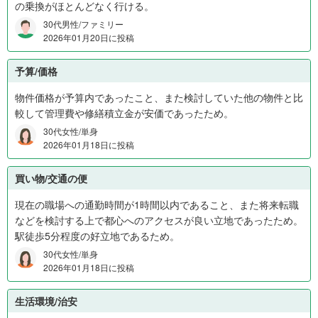
の乗換がほとんどなく行ける。
ら
1
30代男性/ファミリー
2026年01月20日に投稿
,
2
予算/価格
0
0
物件価格が予算内であったこと、また検討していた他の物件と比
万
較して管理費や修繕積立金が安価であったため。
円
30代女性/単身
1
2026年01月18日に投稿
0
%
買い物/交通の便
、
1
現在の職場への通勤時間が1時間以内であること、また将来転職
,
などを検討する上で都心へのアクセスが良い立地であったため。
2
駅徒歩5分程度の好立地であるため。
0
30代女性/単身
0
2026年01月18日に投稿
万
円
生活環境/治安
か