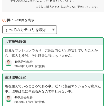
0
0
※実際に購入された方の声をAIで要約しています。
万
円
83
件
1～20件を表示
か
ら
8
0
共有施設/設備
0
万
綺麗なマンションであり、共用設備なども充実していたことか
円
ら、購入を検討。それ以外は特にありません。
2
40代男性/単身
3
2026年01月24日に投稿
%
、
生活環境/治安
8
0
現在住んでいるところである事。近くに新築マンションが出来た
0
事。環境は既に体感済みなので申し分ない事。
万
40代男性/単身
円
2026年01月24日に投稿
か