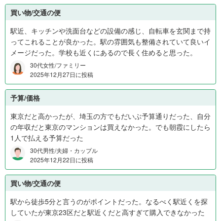
1
買い物/交通の便
,
駅近、キッチンや洗面台などの設備の感じ、自転車を玄関まで持
6
ってこれることが良かった。駅の雰囲気も整備されていて良いイ
0
メージだった。学校も近くにあるので長く住めると思った。
0
万
30代女性/ファミリー
円
2025年12月27日に投稿
0
%
予算/価格
、
東京だと高かったが、埼玉の方でもだいぶ予算通りだった、自分
1
の年収だと東京のマンションは買えなかった。でも朝霞にしたら
,
1人で払える予算だった
6
0
30代男性/夫婦・カップル
2025年12月22日に投稿
0
万
円
買い物/交通の便
以
駅から徒歩5分と言うのがポイントだった。なるべく駅近くを探
上
していたが東京23区だと駅近くだと高すぎて購入できなかった
3