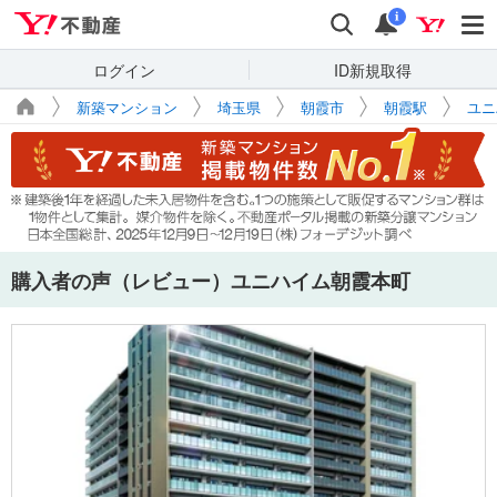
Yahoo!不動産
検索
通知
i
ログイン
ID新規取得
新築マンション
埼玉県
朝霞市
朝霞駅
ユニ
購入者の声（レビュー）ユニハイム朝霞本町