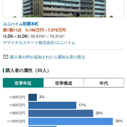
ユニハイム朝霞本町
第1期11次 4,188万円～7,578万円
1LDK～3LDK
35.67m²～70.31m²
ヤマイチエステート株式会社/ユニハイム
購入者の声が追加されたら通知を受け取る
購入者の属性（30人）
世帯年収
世帯構成
年代
世
4
帯
0
年
0
収
万
円
満