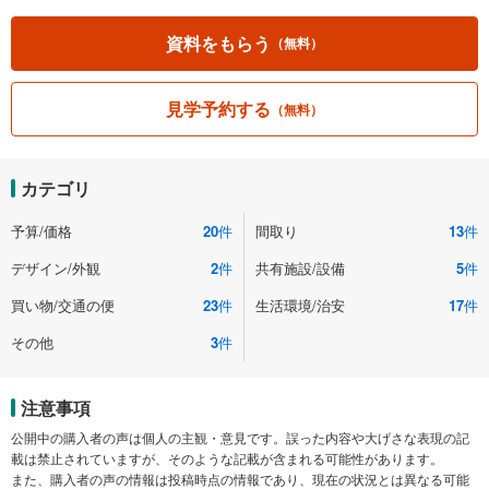
資料をもらう
（無料）
見学予約する
（無料）
カテゴリ
予算/価格
20
件
間取り
13
件
デザイン/外観
2
件
共有施設/設備
5
件
買い物/交通の便
23
件
生活環境/治安
17
件
その他
3
件
注意事項
公開中の購入者の声は個人の主観・意見です。誤った内容や大げさな表現の記
載は禁止されていますが、そのような記載が含まれる可能性があります。
また、購入者の声の情報は投稿時点の情報であり、現在の状況とは異なる可能