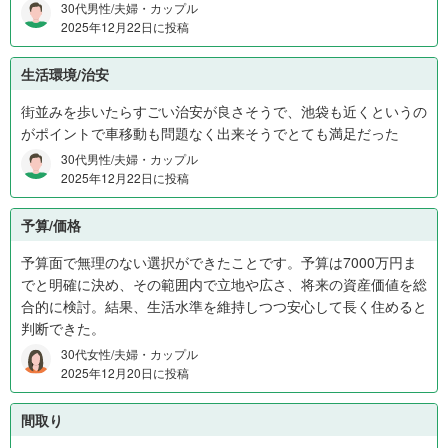
30代男性/夫婦・カップル
%
2025年12月22日に投稿
、
未
生活環境/治安
回
答
街並みを歩いたらすごい治安が良さそうで、池袋も近くというの
3
がポイントで車移動も問題なく出来そうでとても満足だった
%
30代男性/夫婦・カップル
2025年12月22日に投稿
予算/価格
予算面で無理のない選択ができたことです。予算は7000万円ま
でと明確に決め、その範囲内で立地や広さ、将来の資産価値を総
合的に検討。結果、生活水準を維持しつつ安心して長く住めると
判断できた。
30代女性/夫婦・カップル
2025年12月20日に投稿
間取り