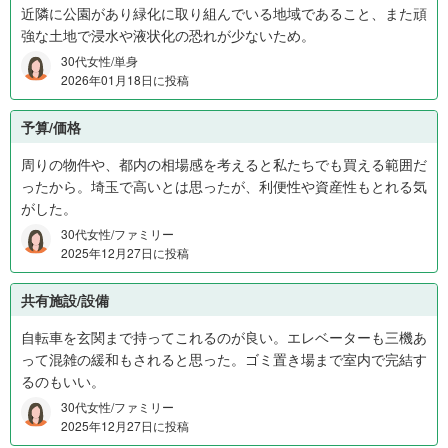
ら
近隣に公園があり緑化に取り組んでいる地域であること、また頑
1
強な土地で浸水や液状化の恐れが少ないため。
,
30代女性/単身
4
2026年01月18日に投稿
0
0
予算/価格
万
円
周りの物件や、都内の相場感を考えると私たちでも買える範囲だ
1
ったから。埼玉で高いとは思ったが、利便性や資産性もとれる気
0
がした。
%
30代女性/ファミリー
、
2025年12月27日に投稿
1
,
共有施設/設備
4
0
自転車を玄関まで持ってこれるのが良い。エレベーターも三機あ
0
って混雑の緩和もされると思った。ゴミ置き場まで室内で完結す
万
るのもいい。
円
30代女性/ファミリー
か
2025年12月27日に投稿
ら