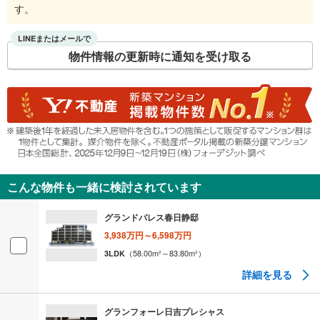
す。
LINEまたはメールで
物件情報の更新時に通知を受け取る
こんな物件も一緒に検討されています
グランドパレス春日静邸
3,938万円～6,598万円
（
58.00
m²
～83.80
m²
）
3LDK
詳細を見る
グランフォーレ日吉プレシャス