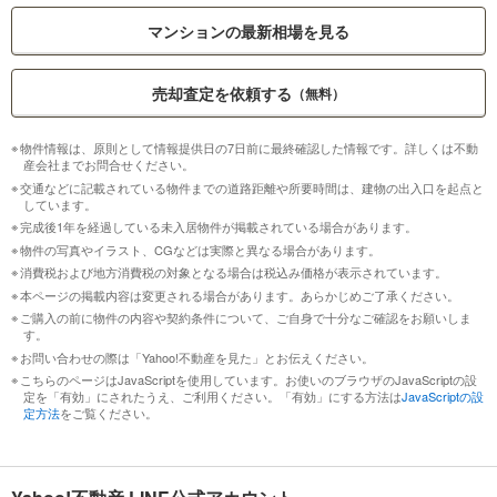
マンションの最新相場を見る
売却査定を依頼する
（無料）
物件情報は、原則として情報提供日の7日前に最終確認した情報です。詳しくは不動
産会社までお問合せください。
交通などに記載されている物件までの道路距離や所要時間は、建物の出入口を起点と
しています。
完成後1年を経過している未入居物件が掲載されている場合があります。
物件の写真やイラスト、CGなどは実際と異なる場合があります。
消費税および地方消費税の対象となる場合は税込み価格が表示されています。
本ページの掲載内容は変更される場合があります。あらかじめご了承ください。
ご購入の前に物件の内容や契約条件について、ご自身で十分なご確認をお願いしま
す。
お問い合わせの際は「Yahoo!不動産を見た」とお伝えください。
こちらのページはJavaScriptを使用しています。お使いのブラウザのJavaScriptの設
定を「有効」にされたうえ、ご利用ください。「有効」にする方法は
JavaScriptの設
定方法
をご覧ください。