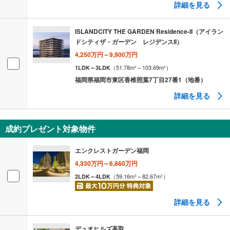
詳細を見る
ISLANDCITY THE GARDEN Residence-II（アイラン
ドシティザ・ガーデン レジデンスII）
4,250万円～9,900万円
（
51.78
m²
～103.69
m²
）
1LDK～3LDK
福岡県福岡市東区香椎照葉7丁目27番1（地番）
詳細を見る
成約プレゼント対象物件
エンクレストガーデン福岡
4,330万円～6,860万円
（
59.16
m²
～82.67
m²
）
2LDK～4LDK
詳細を見る
デュオヒルズ高取