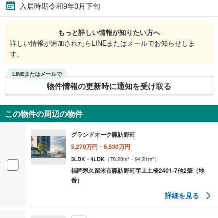
入居時期令和9年3月下旬
もっと詳しい情報が知りたい方へ
詳しい情報が追加されたらLINEまたはメールでお知らせしま
す。
LINEまたはメールで
物件情報の更新時に通知を受け取る
この物件の周辺の物件
グランドオーク諏訪野町
5,270万円・6,530万円
（
78.28
m²
・94.21
m²
）
3LDK・4LDK
福岡県久留米市諏訪野町字上土橋2401-7他2筆（地
番）
詳細を見る