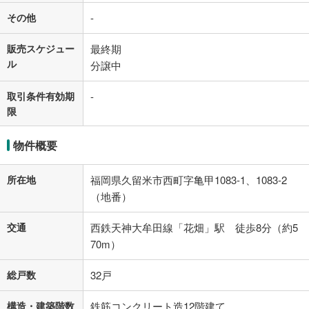
その他
-
販売スケジュー
最終期
ル
分譲中
取引条件有効期
-
限
物件概要
所在地
福岡県久留米市西町字亀甲1083-1、1083-2
（地番）
交通
西鉄天神大牟田線「花畑」駅 徒歩8分（約5
70m）
総戸数
32戸
構造・建築階数
鉄筋コンクリート造12階建て