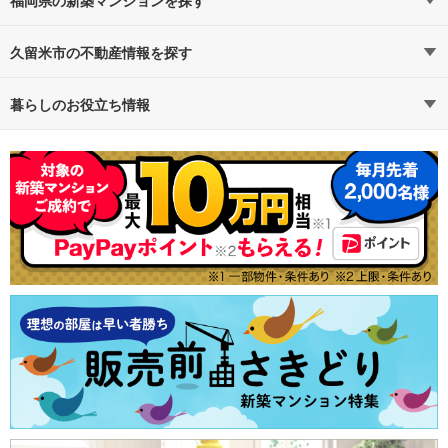
福岡県
福岡県の新築マンションを探す
路線・駅から探す
地域から探す
久留米市の不動産情報を探す
通勤時間から探す
不動産・住宅
予算から探す
賃貸住宅
暮らしのお役立ち情報
不動産会社から探す
新築マンション
マンションカタログ
地図から探す
中古マンション
教えて！住まいの先生
特集から探す
新築一戸建て
テーマから探す
中古一戸建て
ランキングから探す
注文住宅
購入者の声から探す
土地
売却査定