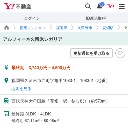
Yahoo!不動産
検索
通知
i
ログイン
ID新規取得
新築マンション
福岡県
久留米市
花畑駅
ア
アルフィーネ久留米レガリア
更新通知を受け取る
基
最終期 3,740万円～4,600万円
本
情
福岡県久留米市西町字亀甲1083-1、1083-2（地番）
報
地図を見る
西鉄天神大牟田線「花畑」駅 徒歩8分（約570m）
最終期 3LDK・4LDK
最終期 67.11m²～80.08m²