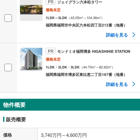
PR
ジェイグラン六本松タワー
価格未定
（
43.05
m²
～104.36
m²
）
1LDK～3LDK
福岡県福岡市中央区六本松四丁目212番（地番）
詳細を見る
PR
モンドミオ福岡博多 HIGASHIHIE STATION
価格未定
（
44.70
m²
～82.62
m²
）
1LDK・2LDK・3LDK
福岡県福岡市博多区東比恵二丁目167番（地番）
詳細を見る
物件概要
販売概要
価格
3,740万円～4,600万円