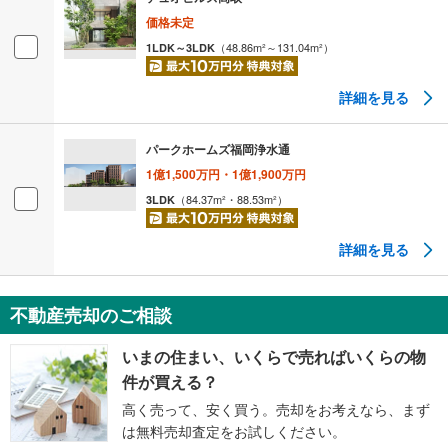
価格未定
（
48.86
m²
～131.04
m²
）
1LDK～3LDK
詳細を見る
パークホームズ福岡浄水通
1億1,500万円・1億1,900万円
（
84.37
m²
・88.53
m²
）
3LDK
詳細を見る
不動産売却のご相談
いまの住まい、いくらで売ればいくらの物
件が買える？
高く売って、安く買う。売却をお考えなら、まず
は無料売却査定をお試しください。