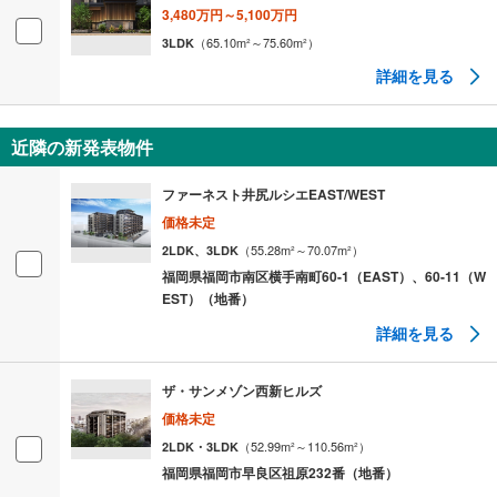
3,480万円～5,100万円
（
65.10
m²
～75.60
m²
）
3LDK
詳細を見る
近隣の新発表物件
ファーネスト井尻ルシエEAST/WEST
価格未定
（
55.28
m²
～70.07
m²
）
2LDK、3LDK
福岡県福岡市南区横手南町60-1（EAST）、60-11（W
EST）（地番）
詳細を見る
ザ・サンメゾン西新ヒルズ
価格未定
（
52.99
m²
～110.56
m²
）
2LDK・3LDK
福岡県福岡市早良区祖原232番（地番）