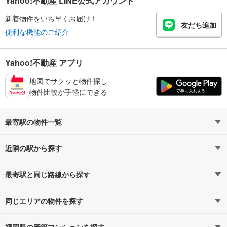
Yahoo!不動産 LINE公式アカウント
新着物件をいち早くお届け！
友だち追加
便利な機能のご紹介
Yahoo!不動産 アプリ
地図でサクッと物件探し
物件比較が手軽にできる
最寄駅の物件一覧
花畑駅
近隣の駅から探す
下大利駅
紫駅
最寄駅と同じ路線から探す
櫛原駅
西鉄天神大牟田線
西鉄久留米駅
同じエリアの物件を探す