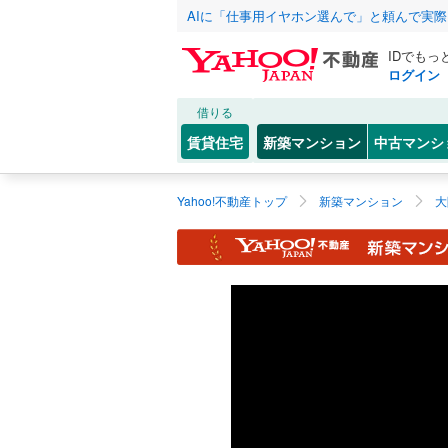
AIに「仕事用イヤホン選んで」と頼んで実
IDでもっ
ログイン
借りる
賃貸住宅
新築マンション
中古マンシ
Yahoo!不動産トップ
新築マンション
大