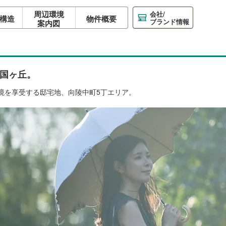
周辺環境
会社/
構造
物件概要
ブランド情報
案内図
国ヶ丘。
境を享受する邸宅地、向陵中町5丁エリア。