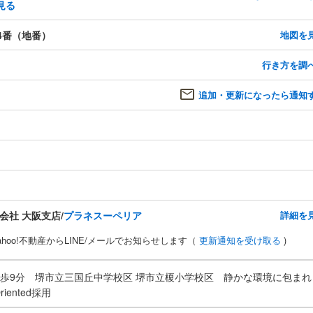
見る
4番（地番）
地図を
行き方を調
追加・更新になったら通知
会社 大阪支店/
プラネスーペリア
詳細を
hoo!不動産からLINE/メールでお知らせします（
更新通知を受け取る
)
徒歩9分 堺市立三国丘中学校区 堺市立榎小学校区 静かな環境に包まれ
ented採用