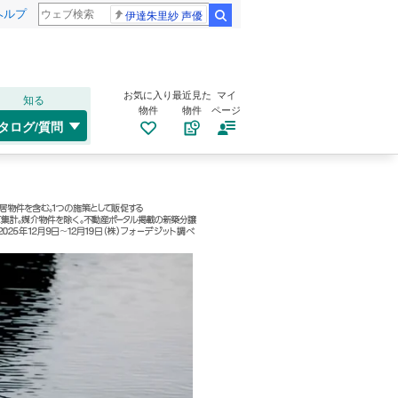
ヘルプ
伊達朱里紗 声優
検索
お気に入り
最近見た
マイ
知る
物件
物件
ページ
タログ/質問