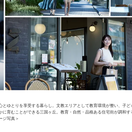
心とゆとりを享受する暮らし。文教エリアとして教育環境が整い、子ど
かに育むことができる三国ヶ丘。教育・自然・品格ある住宅街が調和す
ージ写真＞