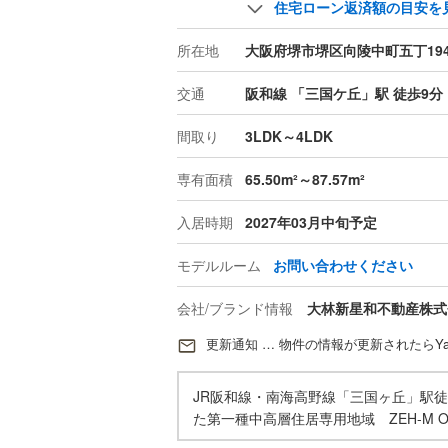
住宅ローン返済額の目安を
所在地
大阪府堺市堺区向陵中町五丁19
交通
阪和線 「三国ケ丘」駅 徒歩9分
間取り
3LDK～4LDK
専有面積
65.50m²～87.57m²
入居時期
2027年03月中旬予定
モデルルーム
お問い合わせください
会社/ブランド情報
大林新星和不動産株式
更新通知 … 物件の情報が更新されたらYa
JR阪和線・南海高野線「三国ヶ丘」駅
た第一種中高層住居専用地域 ZEH-M Ori