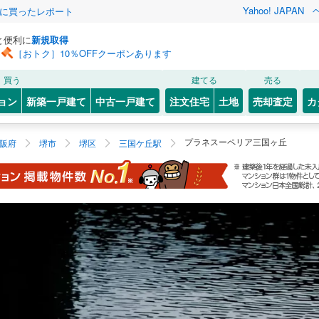
Yahoo! JAPAN
際に買ったレポート
と便利に
新規取得
［おトク］10％OFFクーポンあります
買う
建てる
売る
ョン
新築一戸建て
中古一戸建て
注文住宅
土地
売却査定
カ
プラネスーペリア三国ヶ丘
阪府
堺市
堺区
三国ケ丘駅