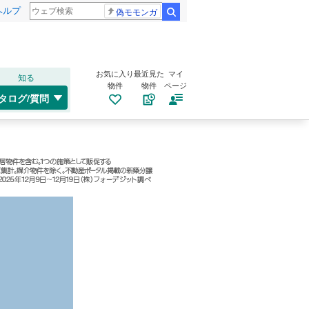
ヘルプ
偽モモンガ
検索
お気に入り
最近見た
マイ
知る
物件
物件
ページ
タログ/質問