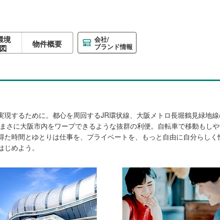
環境
会社/
物件概要
ブランド情報
図
実現するために。都心を周回するJR環状線、大阪メトロ長堀鶴見緑地線
と、まさに大阪市内をワープできるような抜群の利便。自転車で移動もし
得た時間とゆとりは仕事を、プライベートを、もっと自由に自分らしく
はじめよう。