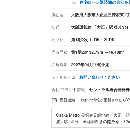
住宅ローン返済額の目安を
所在地
大阪府大阪市大正区三軒家東1丁目2
交通
大阪環状線 「大正」駅 徒歩3分
間取り
第1期2次 1LDK・2LDK
専有面積
第1期2次 32.79m²～46.48m²
入居時期
2027年04月下旬予定
モデルルーム
お問い合わせください
会社/ブランド情報
セントラル総合開発株
更新通知 … 物件の情報が更新されたらYa
Osaka Metro 長堀鶴見緑地線「
波」駅へ5分 全邸南向きの開放感 32m