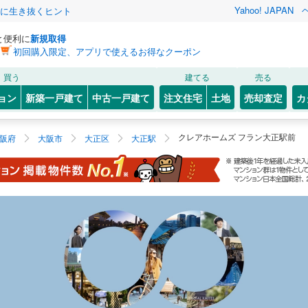
Yahoo! JAPAN
クに生き抜くヒント
と便利に
新規取得
初回購入限定、アプリで使えるお得なクーポン
買う
建てる
売る
ョン
新築一戸建て
中古一戸建て
注文住宅
土地
売却査定
カ
クレアホームズ フラン大正駅前
阪府
大阪市
大正区
大正駅