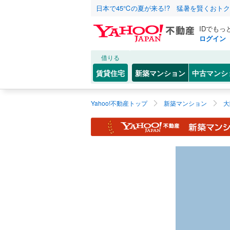
日本で45℃の夏が来る!? 猛暑を賢くおト
IDでもっ
ログイン
借りる
賃貸住宅
新築マンション
中古マンシ
Yahoo!不動産トップ
新築マンション
大