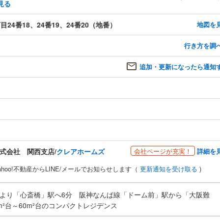
見る
4番18、24番19、24番20（地番）
地図を
行き方を調
追加・更新になったら通知
会社ページが充実！
詳細を
式会社 関西支店/
クレアホームズ
hoo!不動産からLINE/メールでお知らせします（
更新通知を受け取る
)
大正」駅より「心斎橋」駅へ6分 阪神なんば線「ドーム前」駅から「大阪難
²台～60m²台のコンパクトレジデンス