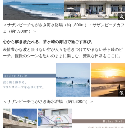
＜サザンビーチちがさき海水浴場（約1,800m）・サザンビーチカフ
ェ（約1,900m）＞
心から解き放たれる、茅ヶ崎の海辺で過ごす喜び。
表情豊かな波と限りない空が人々を惹きつけてやまない茅ヶ崎のビ
ーチ。憧憬のシーンを思いのままに楽しむ、贅沢な日常をここに。
＜サザンビーチちがさき海水浴場 （約1,800m）＞