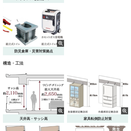
ゆるリラ浴槽
魔法びん浴槽
防災倉庫・災害対策拠点
構造・工法
浴室暖房乾燥機
カラリ床
天井高・サッシ高
家具転倒防止対策
コンフォートウエーブ クリックシ
ワンプッシュ排水栓
ャワー