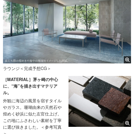
ラウンジ＜完成予想CG＞
［MATERIAL］茅ヶ崎の中心
に、“海”を描き出すマテリア
ル。
外観に海辺の風景を宿すタイル
やガラス。珊瑚由来の天然石や
煌めく砂浜に似た左官仕上げ。
この地にふさわしい素材を丁寧
に選び抜きました。＜参考写真
＞