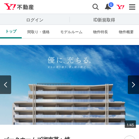
Yahoo!不動産
検索
通知
i
ログイン
ID新規取得
トップ
間取り・価格
モデルルーム
物件特長
物件概要
資料をもらう
（無料）
周辺の物件を見る
1
/
45