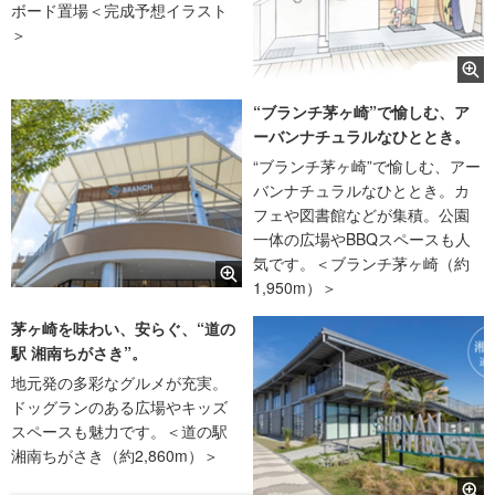
ボード置場＜完成予想イラスト
＞
“ブランチ茅ヶ崎”で愉しむ、ア
ーバンナチュラルなひととき。
“ブランチ茅ヶ崎”で愉しむ、アー
バンナチュラルなひととき。カ
フェや図書館などが集積。公園
一体の広場やBBQスペースも人
気です。＜ブランチ茅ヶ崎（約
1,950m）＞
茅ヶ崎を味わい、安らぐ、“道の
駅 湘南ちがさき”。
地元発の多彩なグルメが充実。
ドッグランのある広場やキッズ
スペースも魅力です。＜道の駅
湘南ちがさき（約2,860m）＞