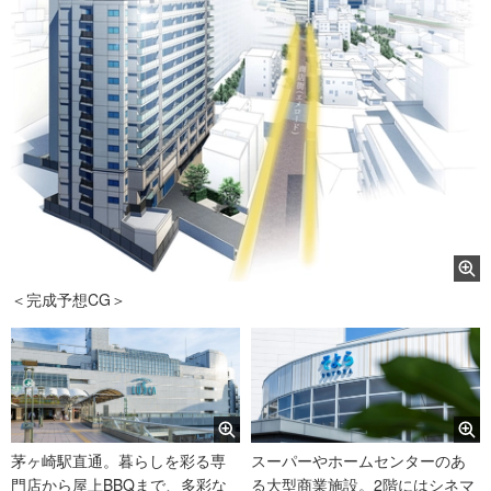
＜完成予想CG＞
茅ヶ崎駅直通。暮らしを彩る専
スーパーやホームセンターのあ
門店から屋上BBQまで、多彩な
る大型商業施設。2階にはシネマ