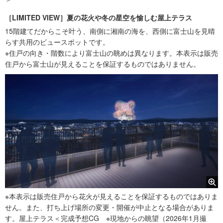
［LIMITED VIEW］夏の花火や冬の星空を愉しむ屋上テラス
15階建てだからこそ叶う、南側に湘南の海を、西側に富士山を見晴
らす共用のビュースポットです。
※住戸の向き・階数により富士山の眺めは異なります。本表示は販売
住戸から富士山が見えることを保証するものではありません。
※本表示は販売住戸から花火が見えることを保証するものではありま
せん。また、打ち上げ場所の変更・開催が中止となる場合がありま
す。屋上テラス＜完成予想CG ※現地からの眺望（2026年1月撮