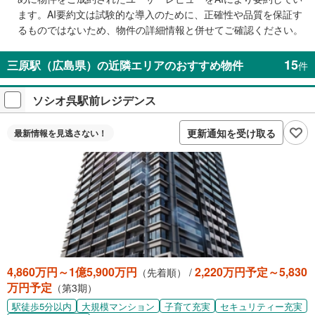
取
ます。AI要約文は試験的な導入のために、正確性や品質を保証す
る
るものではないため、物件の詳細情報と併せてご確認ください。
・
条
15
三原駅（広島県）の近隣エリアのおすすめ物件
件
件
を
ソシオ呉駅前レジデンス
マ
イ
ペ
更新通知を受け取る
最新情報を
見逃さない！
ー
ジ
に
保
存
す
る
4,860万円～1億5,900万円
2,220万円予定～5,830
（先着順） /
万円予定
（第3期）
駅徒歩5分以内
大規模マンション
子育て充実
セキュリティー充実