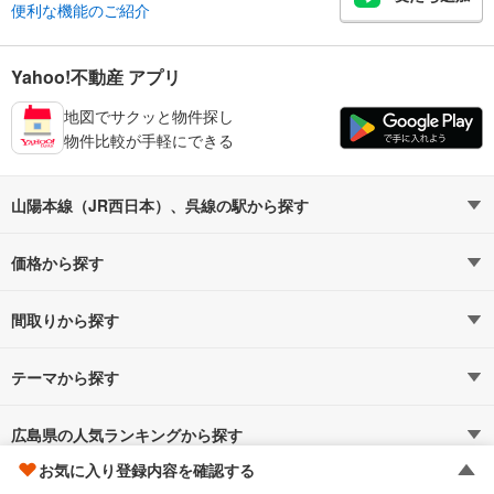
便利な機能のご紹介
Yahoo!不動産 アプリ
地図でサクッと物件探し
物件比較が手軽にできる
山陽本線（JR西日本）、呉線の駅から探す
価格から探す
山陽本線（JR西日本）
山陽本線（JR西日本）すべての駅
4,000万円以下（1）
5,000万円以下（1）
（62）
間取りから探す
広島
横川
6,000万円以下（1）
1LDK（0）
（3）
7,000万円以下（1）
2LDK（1）
（3）
テーマから探す
福山
天神川
8,000万円以下（1）
3LDK（1）
駅近・駅徒歩5分以内
（2）
1億円以上（1）
4LDK以上（0）
（2）
広島県の人気ランキングから探す
お気に入り登録内容を確認する
新白島
西広島
ハイグレード・高級マンション
（2）
（2）
三原駅の不動産情報を探す