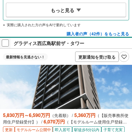
便利な共有設備
もっと見る
顔認証キーや24時間ゴミ出し可能なゼッチマンションで、
駐車場や広い敷地が魅力です。
実際に購入された方の声をAIで要約しています
機能的な間取り
購入者の声（42件）をもっと見る
広いリビングと充実した収納、ファミリークローゼットを
グラディス西広島駅前ザ・タワー
備え、家族構成の変化にも対応可能です。
更新通知を受け取る
最新情報を
見逃さない！
5,830万円～6,590万円
5,360万円
（先着順） /
（【販売事務所使
6,070万円
用住戸登録受付】） /
（【モデルルーム使用住戸登録受
付】）
更新
即入居可
駅徒歩5分以内
子育て充実
モデルルーム公開中