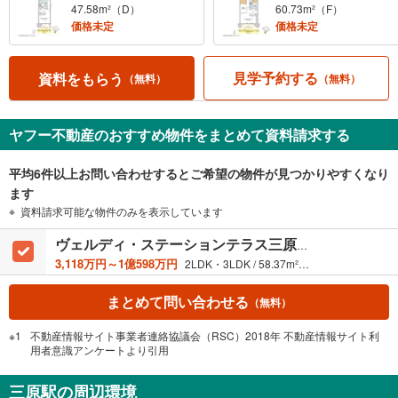
47.58m²（D）
60.73m²（F）
価格未定
価格未定
見学予約する
資料をもらう
（無料）
（無料）
ヤフー不動産のおすすめ物件をまとめて資料請求する
平均6件以上お問い合わせするとご希望の物件が見つかりやすくなり
ます
資料請求可能な物件のみを表示しています
ヴェルディ・ステーションテラス三原城町
3,118万円～1億598万円
2LDK・3LDK / 58.37m²～142.91m²
まとめて問い合わせる
（無料）
不動産情報サイト事業者連絡協議会（RSC）2018年 不動産情報サイト利
用者意識アンケートより引用
三原駅の周辺環境