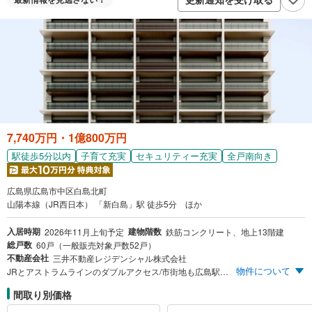
7,740万円・1億800万円
駅徒歩5分以内
子育て充実
セキュリティー充実
全戸南向き
広島県広島市中区白島北町
山陽本線（JR西日本） 「新白島」駅 徒歩5分 ほか
入居時期
建物階数
2026年11月上旬予定
鉄筋コンクリート、地上13階建
総戸数
60戸（一般販売対象戸数52戸）
不動産会社
三井不動産レジデンシャル株式会社
物件について
JRとアストラムラインのダブルアクセス/市街地も広島駅も10分圏内 LIV建築計画研究所監修/縦横のフレームが織りなす外観立体美 邸宅地「白島」に緑薫るデザイナーズレジデンス誕生 【エントリー受付中】 ※まず資料請求ボタンより、エントリーをお願い致します。スケジュールなどの最新情報をメール等でご案内いたします。
間取り別価格