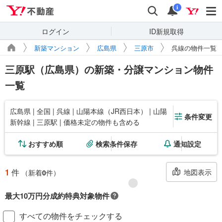
Yahoo!不動産
検索
通知
i
ログイン
ID新規取得
新築マンション
広島県
三原市
呉線の物件一覧
三原駅（広島県）の新築・分譲マンション物件
一覧
広島県 | 全国 | 呉線 | 山陽本線（JR西日本） | 山陽
条件変更
新幹線 | 三原駅 | 価格未定の物件も含める
おすすめ順
検索条件保存
通知設定
1
件
地図表示
（新着
0
件）
最大10万円分成約特典対象物件
対象の新築マンションご成約で最大10万円相当のPayPayポイント※もら
すべての物件をチェックする
える！毎月先着2,000名様（成約報告順）ご成約後に契約書アップロード