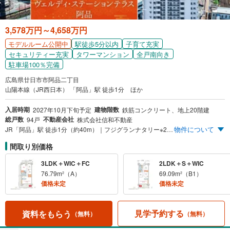
3,578万円～4,658万円
駅徒歩5分以内
子育て充実
モデルルーム公開中
セキュリティー充実
タワーマンション
全戸南向き
駐車場100％完備
広島県廿日市市阿品二丁目
山陽本線（JR西日本） 「阿品」駅 徒歩1分 ほか
入居時期
建物階数
2027年10月下旬予定
鉄筋コンクリート、地上20階建
総戸数
不動産会社
94戸
株式会社信和不動産
物件について
JR「阿品」駅 徒歩1分（約40m）｜フジグランナタリー※2階入口まで徒歩3分（約210m）｜ドラッグストアコスモス阿品店 徒歩4分（約280m） 高層20階建・全94邸・全戸南向き｜奥行最大約2.35m*ワイドバルコニー［宮島ビュー設計※1］ 敷地内全戸分平面式駐車場完備 月額使用料0円（1台目）※ *壁芯寸法です。 ※1:眺望は階数や住戸タイプにより異なります。また、将来にわたって保障されるものではありません。予めご了承ください。 ※詳しくは係員にお尋ねください。
間取り別価格
3LDK＋WIC＋FC
2LDK＋S＋WIC
76.79m²（A）
69.09m²（B1）
価格未定
価格未定
見学予約する
資料をもらう
（無料）
（無料）