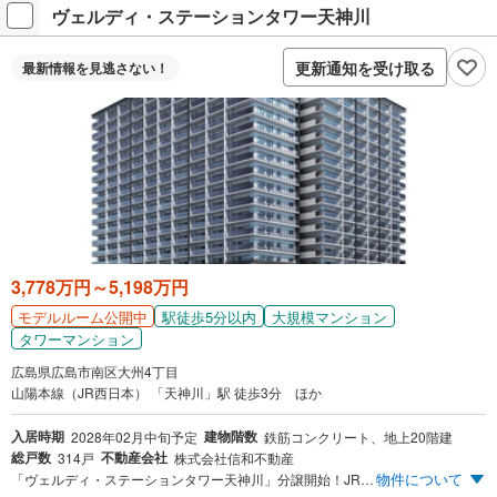
ヴェルディ・ステーションタワー天神川
更新通知を受け取る
最新情報を
見逃さない！
3,778万円～5,198万円
駅徒歩5分以内
大規模マンション
モデルルーム公開中
タワーマンション
広島県広島市南区大州4丁目
山陽本線（JR西日本） 「天神川」駅 徒歩3分 ほか
入居時期
建物階数
2028年02月中旬予定
鉄筋コンクリート、地上20階建
総戸数
不動産会社
314戸
株式会社信和不動産
物件について
「ヴェルディ・ステーションタワー天神川」分譲開始！JR「天神川」駅 徒歩3分（約220m） 広島バス/広電バス/芸陽バス「大州四丁目」バス停 徒歩5分（約390m） イオンモール広島府中 徒歩11分（約820m） 2025年秋頃オープン（予定）コンビニエンスストア隣接 高層20階建て・全314戸｜防犯性の高いゾーンセキュリティ採用 全戸分平面駐車場完備 月額使用料0円（1台目）［来客用駐車場3台分確保※］※詳しくは係員にお尋ねください。