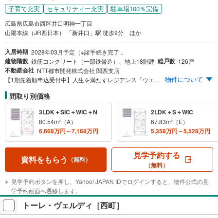
子育て充実
セキュリティー充実
駐車場100％完備
広島県広島市西区井口明神一丁目
山陽本線（JR西日本） 「新井口」駅 徒歩9分 ほか
入居時期
2028年03月予定（※諸手続き完了...
建物階数
総戸数
鉄筋コンクリート（一部鉄骨造）、地上18階建
126戸
不動産会社
NTT都市開発株式会社 関西支店
物件について
【1期先着順申込受付中】人生を満たすレジデンス「ウエリス新井口」誕生 JR「新井口」駅徒歩9分 広島電鉄「商工センター入口」駅徒歩8分 アルパーク（西棟）徒歩4分 スーパー・アルクに隣接/徒歩2分 全戸南東向き 敷地内平面駐車場100％ ［エントリー受付中］ ※まず資料請求ボタンよりエントリーをお願い致します。最新情報をメール等でご案内致します。
間取り別価格
3LDK＋SIC＋WIC＋N
2LDK＋S＋WIC
80.54m²（A）
67.83m²（E）
6,668万円～7,168万円
5,358万円～5,528万円
見学予約する
資料をもらう
（無料）
（無料）
見学予約ボタンを押し、Yahoo! JAPAN IDでログインすると、物件公式の見
学予約画面へ遷移します。
トーレ・ヴェルディ［西町］