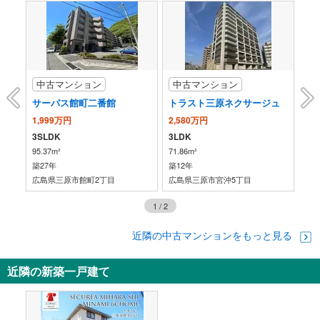
エスカレータ
［新幹線］
・各ホーム⇔新幹線改札
・新幹線改札⇔在来線改札内
［在来線］
中古マンション
中古マンション
中
・各ホーム⇔改札
トイレ
館
サーパス館町二番館
トラスト三原ネクサージュ
ヴ
［新幹線］
1,999万円
2,580万円
3,
《多機能トイレ》
3SLDK
3LDK
3L
・改札内
95.37m²
71.86m²
83.
［在来線］
築27年
築12年
築5
《多機能トイレ》
広島県三原市館町2丁目
広島県三原市宮沖5丁目
広
・改札内
・改札外（西口付近）
1
/
2
その他
・ＡＥＤ
近隣の中古マンションをもっと見る
近隣の新築一戸建て