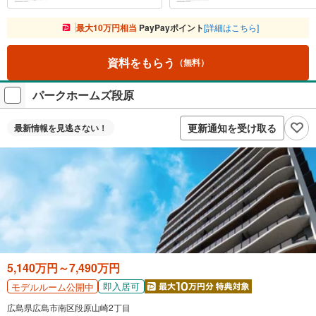
最大10万円相当
PayPayポイント
[詳細はこちら]
資料をもらう
（無料）
パークホームズ段原
更新通知を受け取る
最新情報を
見逃さない！
5,140万円～7,490万円
即入居可
モデルルーム公開中
広島県広島市南区段原山崎2丁目