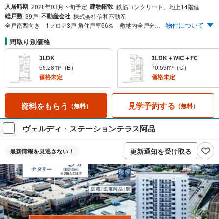
入居時期
建物階数
2028年03月下旬予定
鉄筋コンクリート、地上14階建
総戸数
不動産会社
39戸
株式会社信和不動産
物件について
全戸南西向き 1フロア3戸 角住戸率66％ 敷地内全戸分駐車場完備 ※詳しくは係員にお尋ねください。「ヴェルディ楠木町」 分譲開始 ［販売価格］4,200万円台～
間取り別価格
3LDK
3LDK＋WIC＋FC
65.28m²（B）
70.59m²（C）
価格未定
価格未定
見学予約する
資料をもらう
（無料）
（無料）
ヴェルディ・ステーションテラス阿品
更新通知を受け取る
最新情報を
見逃さない！