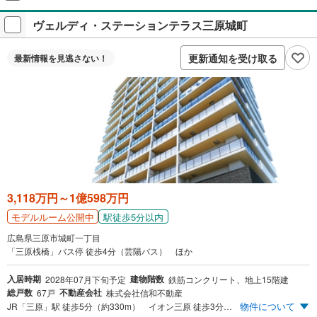
＋アンケート回答が必要です。
ヴェルディ・ステーションテラス三原城町
プレゼントの詳細を見る
付与上限等条件あり。出金・譲渡不可。
更新通知を受け取る
最新情報を
見逃さない！
閉じる
3,118万円～1億598万円
駅徒歩5分以内
モデルルーム公開中
広島県三原市城町一丁目
「三原桟橋」バス停 徒歩4分（芸陽バス） ほか
入居時期
建物階数
2028年07月下旬予定
鉄筋コンクリート、地上15階建
総戸数
不動産会社
67戸
株式会社信和不動産
物件について
JR「三原」駅 徒歩5分（約330m） イオン三原 徒歩3分（約230m） 生鮮壱番館 エブリイ三原店 徒歩3分（約220m） 全戸南向き 敷地内平面駐車場完備 全戸奥行最大約2.15m※ワイドバルコニー 最上階限定2邸プレミアムプラン ※壁芯寸法です。