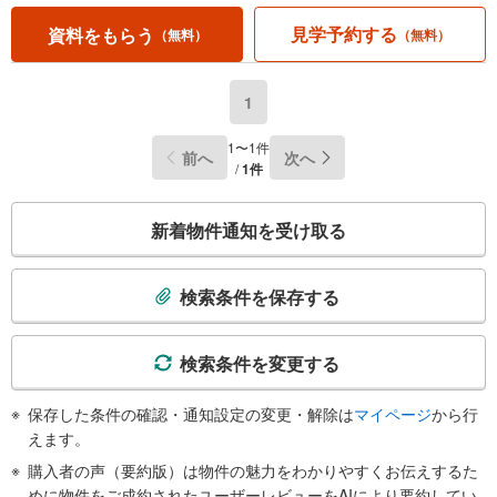
見学予約する
資料をもらう
（無料）
（無料）
1
1〜1件
前へ
次へ
/
1件
こ
新着物件通知を受け取る
の
検
索
検索条件を保存する
条
件
で
検索条件を変更する
通
知
保存した条件の確認・通知設定の変更・解除は
マイページ
から行
を
えます。
受
購入者の声（要約版）は物件の魅力をわかりやすくお伝えするた
け
めに物件をご成約されたユーザーレビューをAIにより要約してい