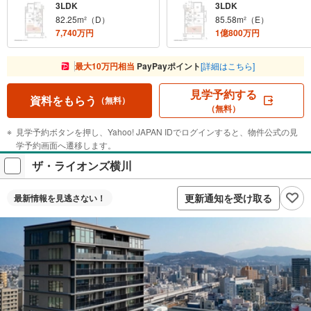
3LDK
3LDK
82.25m²（D）
85.58m²（E）
7,740万円
1億800万円
最大10万円相当
PayPayポイント
[詳細はこちら]
見学予約する
資料をもらう
（無料）
（無料）
見学予約ボタンを押し、Yahoo! JAPAN IDでログインすると、物件公式の見
学予約画面へ遷移します。
ザ・ライオンズ横川
更新通知を受け取る
最新情報を
見逃さない！