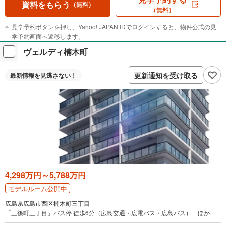
資料をもらう
（無料）
（無料）
見学予約ボタンを押し、Yahoo! JAPAN IDでログインすると、物件公式の見
学予約画面へ遷移します。
ヴェルディ楠木町
更新通知を受け取る
最新情報を
見逃さない！
4,298万円～5,788万円
モデルルーム公開中
広島県広島市西区楠木町三丁目
「三篠町三丁目」バス停 徒歩6分（広島交通・広電バス・広島バス） ほか