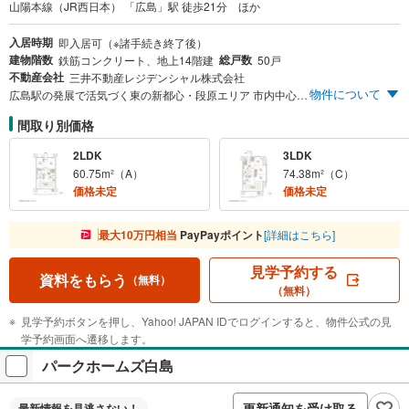
山陽本線（JR西日本） 「広島」駅 徒歩21分 ほか
入居時期
即入居可（※諸手続き終了後）
建物階数
総戸数
鉄筋コンクリート、地上14階建
50戸
不動産会社
三井不動産レジデンシャル株式会社
物件について
広島駅の発展で活気づく東の新都心・段原エリア 市内中心部にも近く、閑静な住宅地に、 美しいフォルムをまとった新しい三井のマンションが誕生いたしました。 ・広島段原ショッピングセンター徒歩5分・「段原山崎」バス停徒歩4分 【エントリー受付中】 ※まず資料請求ボタンより、エントリーをお願い致します。スケジュールなどの最新情報をメール等でご案内いたします。
間取り別価格
2LDK
3LDK
60.75m²（A）
74.38m²（C）
価格未定
価格未定
最大10万円相当
PayPayポイント
[詳細はこちら]
見学予約する
資料をもらう
（無料）
（無料）
見学予約ボタンを押し、Yahoo! JAPAN IDでログインすると、物件公式の見
学予約画面へ遷移します。
パークホームズ白島
更新通知を受け取る
最新情報を
見逃さない！