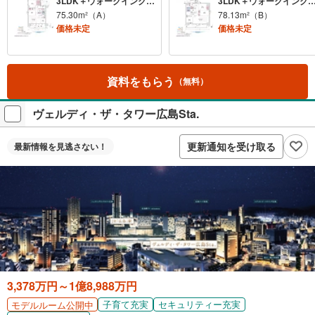
3LDK＋ウォークインクロゼット×2
3LDK＋ウォークインクロ
75.30m²（A）
78.13m²（B）
価格未定
価格未定
資料をもらう
（無料）
ヴェルディ・ザ・タワー広島Sta.
更新通知を受け取る
最新情報を
見逃さない！
3,378万円～1億8,988万円
子育て充実
セキュリティー充実
モデルルーム公開中