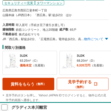
セキュリティー充実
タワーマンション
広島県広島市西区己斐本町一丁目
山陽本線（JR西日本） 「西広島」駅 徒歩2分 ほか
入居時期
即入居可（手続き完了後引き渡し可）
建物階数
総戸数
鉄筋コンクリート、地上20階建
65戸
不動産会社
株式会社マリモ
物件について
JR「西広島」駅徒歩2分、「広電西広島」電停徒歩2分。高層20階建てタワーレジデンス。
間取り別価格
3LDK
3LDK
63.25m²（C）
68.20m²（D）
価格未定
（先着順）
6,520万円
（先着順）
見学予約する
資料をもらう
（無料）
（無料）
見学予約ボタンを押し、Yahoo! JAPAN IDでログインすると、物件公式の見
学予約画面へ遷移します。
グラディス本川離宮