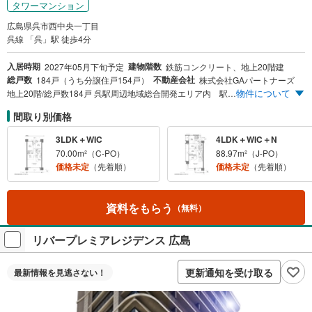
タワーマンション
広島県呉市西中央一丁目
呉線 「呉」駅 徒歩4分
入居時期
建物階数
2027年05月下旬予定
鉄筋コンクリート、地上20階建
総戸数
不動産会社
184戸（うち分譲住戸154戸）
株式会社GAパートナーズ
物件について
地上20階/総戸数184戸 呉駅周辺地域総合開発エリア内 駅前最前列の優れた利便性『JR呉』駅徒歩4分（約250m）※施設完成後に建物内を通り駅へ直結（予定） オーシャンビュー住戸含む多彩なルームバリエーション パーティルームやオーナーズサロンなど充実の共用施設
間取り別価格
3LDK＋WIC
4LDK＋WIC＋N
70.00m²（C-PO）
88.97m²（J-PO）
価格未定
（先着順）
価格未定
（先着順）
資料をもらう
（無料）
リバープレミアレジデンス 広島
更新通知を受け取る
最新情報を
見逃さない！