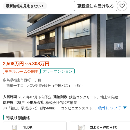
更新通知を受け取る
最新情報を
見逃さない！
2,508万円～5,308万円
タワーマンション
モデルルーム公開中
広島県福山市西町一丁目
「西町一丁目」バス停 徒歩2分（中国バス） ほか
入居時期
建物階数
2028年07月下旬予定
鉄筋コンクリート、地上20階建
総戸数
不動産会社
128戸
株式会社信和不動産
物件について
JR「福山」駅 徒歩7分（約560m） コンビニエンスストア隣接 セブンイレブン福山西町1丁目店 徒歩2分（約110m） 高層20階建て・全戸南向き 電動スライドゲート採用 ゾーンセキュリティ設計 次代のカーライフスタイル カーシェアステーション［10台分］併設（予定）※設置台数等は変更になる場合があります。
間取り別価格
1LDK
2LDK＋WIC＋FC