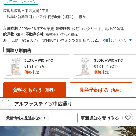
タワーマンション
広島県広島市東区光町2丁目
「広島駅新幹線口」バス停 徒歩5分（北口） ほか
入居時期
建物階数
2028年06月下旬予定
鉄筋コンクリート、地上20階建
総戸数
不動産会社
86戸
株式会社信和不動産
物件について
JR「広島」駅 徒歩7分（約490m）/ウォンツ光町店 徒歩2分（約100m）/マックスバリュ エクスプレス広島駅北口店 徒歩5分（約350m） シングルからファミリーまで、ライフスタイルに応じた多彩なプランバリエーションをご用意。1LDK～3LDK ［住居専有面積］41.20m²～81.91m² 限定4邸 プレミアムプランをご用意！［住居専有面積］135.61m²～144.85m² 高層20階建て・全86戸タワーレジデンス 敷地内駐車場をご用意 全戸奥行最大約2.15m※ワイドバルコニー 防犯性の高いゾーンセキュリティ採用 ※壁芯寸法です。
間取り別価格
3LDK＋WIC＋FC
3LDK＋WIC＋FC
81.91m²（A）
69.01m²（C1）
価格未定
価格未定
見学予約する
資料をもらう
（無料）
（無料）
アルファステイツ中広通り
更新通知を受け取る
最新情報を
見逃さない！