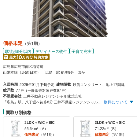
価格未定
（第1期）
駅徒歩5分以内
デザイナーズ物件
子育て充実
広島県広島市南区稲荷町
山陽本線（JR西日本） 「広島」駅 徒歩8分 ほか
入居時期
建物階数
2029年01月下旬予定
鉄筋コンクリート、地上17階建
総戸数
77戸（一般販売対象戸数67戸）
不動産会社
三井不動産レジデンシャル株式会社
物件について
「広島」駅、八丁堀へ徒歩8分 三井不動産レジデンシャル＆三菱地所レジデンスが贈る共同開発プロジェクト 地上17階、77邸のリバーサイドレジデンス ※1:掲載の「中心」とは、広島市の「ひろしま都心活性化プラン」において、広島駅周辺地区と紙屋町・八丁堀地区を東西の計画の核とする「楕円形の都心」エリアの中間点に位置することを表現したものです。地理的な表現ではありません。出典元/「ひろしま都心活性化プラン」より（広島県・広島市2017年3月発刊） 【エントリー受付中】 ※まず資料請求ボタンより、エントリーをお願い致します。スケジュールなどの最新情報をメール等でご案内いたします。
間取り別価格
2LDK＋WIC＋SIC
3LDK＋WIC＋SIC
55.64m²（A）
71.22m²（B）
価格未定
（第1期）
価格未定
（第1期）