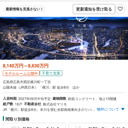
更新通知を受け取る
最新情報を
見逃さない！
8,140万円～8,630万円
子育て充実
モデルルーム公開中
広島県広島市西区横川町一丁目
山陽本線（JR西日本） 「横川」駅 徒歩8分 ほか
入居時期
建物階数
2027年09月中旬予定
鉄筋コンクリート、地上10階建
総戸数
不動産会社
18戸
株式会社マリモ
物件について
JR「横川」駅徒歩8分。本川を望む全邸南南東向きのリバーフロントレジデンス誕生。
間取り別価格