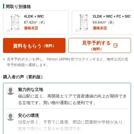
間取り別価格
4LDK＋WIC
2LDK＋WIC＋FC＋SIC
87.42m²（K）
64.64m²（B）
価格未定
価格未定
見学予約する
資料をもらう
（無料）
（無料）
見学予約ボタンを押し、Yahoo! JAPAN IDでログインすると、物件公式の見
学予約画面へ遷移します。
購入者の声（要約版）
魅力的な立地
福山駅に近く、再開発エリアで資産価値の向上が期待でき
る立地です。買い物や通勤にも便利です。
安心の環境
治安が良く、子育てに最適。周辺に図書館や学校があり、
家族で安心して暮らせる環境です。