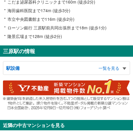
こだま泌尿器科クリニックまで160m (徒歩2分)
海田歯科医院まで174m (徒歩3分)
市立中央図書館まで116m (徒歩2分)
ローソン銀行 三原駅前共同出張所まで18m (徒歩1分)
隆景広場まで128m (徒歩2分)
三原駅の情報
駅設備
一覧を見る
バリアフリー状況
※段差なしでの移動経路
（○：有り △：要駅員設備 ×：無し）
地上⇔改札⇔ホーム：○
エレベータ
［新幹線］
・各ホーム⇔新幹線改札
・新幹線改札⇔在来線改札内
近隣の中古マンションを見る
［在来線］
・各ホーム⇔改札