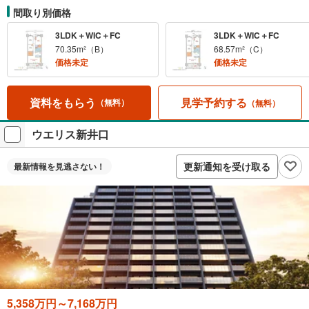
間取り別価格
3LDK＋WIC＋FC
3LDK＋WIC＋FC
70.35m²（B）
68.57m²（C）
価格未定
価格未定
見学予約する
資料をもらう
（無料）
（無料）
ウエリス新井口
更新通知を受け取る
最新情報を
見逃さない！
5,358万円～7,168万円