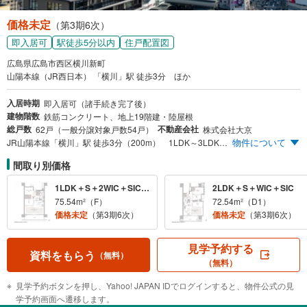
価格未定
（第3期6次）
即入居可
駅徒歩5分以内
住戸配置図
広島県広島市西区横川新町
山陽本線（JR西日本） 「横川」駅 徒歩3分 ほか
入居時期
即入居可（諸手続き完了後）
建物階数
鉄筋コンクリート、地上19階建・陸屋根
総戸数
不動産会社
62戸（一般分譲対象戸数54戸）
株式会社大京
物件について
JR山陽本線「横川」駅 徒歩3分（200m） 1LDK～3LDKの住戸プラン 全邸南向き サステナブルな未来 ZEH-M Oriented
間取り別価格
1LDK＋S＋2WIC＋SIC＋TR
2LDK＋S＋WIC＋SIC
75.54m²（F）
72.54m²（D1）
価格未定
（第3期6次）
価格未定
（第3期6次）
見学予約する
資料をもらう
（無料）
（無料）
見学予約ボタンを押し、Yahoo! JAPAN IDでログインすると、物件公式の見
学予約画面へ遷移します。