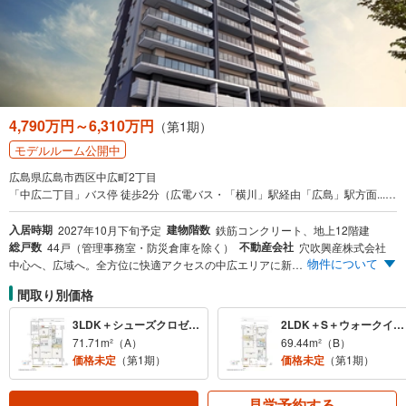
4,790万円～6,310万円
（第1期）
モデルルーム公開中
広島県広島市西区中広町2丁目
「中広二丁目」バス停 徒歩2分（広電バス・「横川」駅経由「広島」駅方面... ほか
入居時期
建物階数
2027年10月下旬予定
鉄筋コンクリート、地上12階建
総戸数
不動産会社
44戸（管理事務室・防災倉庫を除く）
穴吹興産株式会社
物件について
中心へ、広域へ。全方位に快適アクセスの中広エリアに新築分譲マンション誕生 ＜第1期＞2LDK＋S（66.79m²）4,790万円～ JR横川駅（約1,180m）経由、広島バスセンター方面行き「中広二丁目」バス停（約90m）徒歩2分/広島高速4号線「中広」入口（約130m）まで車1分 ＜毎日のショッピングに便利＞フレスタ上天満店（約560m）徒歩7分/万一に備えた防災倉庫を全邸に完備
間取り別価格
3LDK＋シューズクロゼット＋ウォークインクローゼット
2LDK＋S＋ウォークインクローゼット（2ヵ所）・3LDK＋ウォークインクローゼット（2ヵ所）
71.71m²（A）
69.44m²（B）
価格未定
（第1期）
価格未定
（第1期）
見学予約する