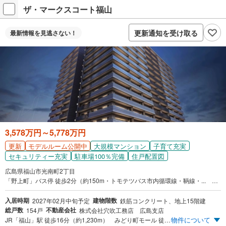
ザ・マークスコート福山
更新通知を受け取る
最新情報を
見逃さない！
3,578万円～5,778万円
更新
大規模マンション
子育て充実
モデルルーム公開中
セキュリティー充実
駐車場100％完備
住戸配置図
広島県福山市光南町2丁目
「野上町」バス停 徒歩2分（約150m・トモテツバス市内循環線・鞆線・... ほか
入居時期
建物階数
2027年02月中旬予定
鉄筋コンクリート、地上15階建
総戸数
不動産会社
154戸
株式会社穴吹工務店 広島支店
物件について
JR「福山」駅 徒歩16分（約1,230m） みどり町モール 徒歩8分（約580m） 冬暖かく、夏涼しい ZEH-M Oriented ゼッチ・マンション・オリエンテッド ※BELS取得予定 「野上町」バス停 徒歩2分（約150m） 中央公園 徒歩8分（約580m） 敷地内駐車場100％確保