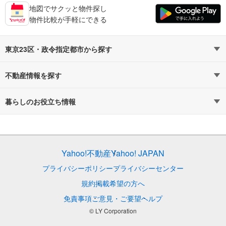
地図でサクッと物件探し
物件比較が手軽にできる
東京23区・政令指定都市から探す
東京23区
札幌市
不動産情報を探す
仙台市
不動産・住宅
さいたま市
賃貸住宅
暮らしのお役立ち情報
千葉市
新築マンション
マンションカタログ
横浜市
中古マンション
教えて！住まいの先生
Yahoo!不動産
Yahoo! JAPAN
川崎市
新築一戸建て
浜松市
中古一戸建て
プライバシーポリシー
プライバシーセンター
名古屋市
注文住宅
京都市
土地
規約
掲載希望の方へ
免責事項
ご意見・ご要望
ヘルプ
大阪市
売却査定
神戸市
© LY Corporation