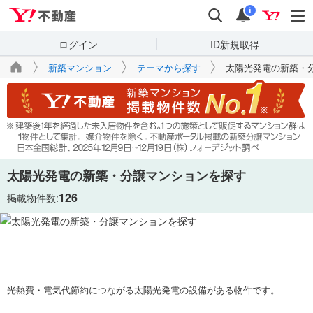
Yahoo!不動産
検索
通知
i
ログイン
ID新規取得
新築マンション
テーマから探す
太陽光発電の新築・
太陽光発電の新築・分譲マンションを探す
126
掲載物件数:
光熱費・電気代節約につながる太陽光発電の設備がある物件です。