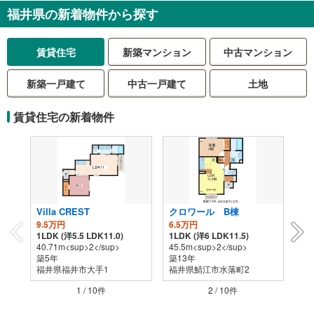
福井県の新着物件から探す
賃貸住宅
新築マンション
中古マンション
新築一戸建て
中古一戸建て
土地
賃貸住宅の新着物件
Villa CREST
クロワール B棟
グ
9.5万円
6.5万円
4.
1LDK (洋5.5 LDK11.0)
1LDK (洋6 LDK11.5)
1L
40.71m<sup>2</sup>
45.5m<sup>2</sup>
44
築5年
築13年
築2
福井県福井市大手1
福井県鯖江市水落町2
福
1 / 10
件
2 / 10
件