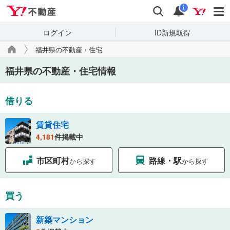
Yahoo!不動産
検索
通知
i
ログイン
ID新規取得
福井県の不動産・住宅
福井県の不動産・住宅情報
借りる
賃貸住宅
4,181
件掲載中
市区町村
路線・駅
から探す
から探す
買う
新築マンション