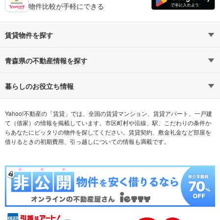
物件比較が手軽にできる
賃貸物件を探す
路線・駅から探す
地域から探す
青森県の不動産情報を探す
通勤時間から探す
不動産・住宅
家賃相場から探す
賃貸住宅
暮らしのお役立ち情報
不動産会社から探す
新築マンション
マンションカタログ
希望の条件から探す
中古マンション
教えて！住まいの先生
Yahoo!不動産の「賃貸」では、全国の賃貸マンション、賃貸アパート、一戸建
て（借家）の情報を掲載しています。市区町村や沿線、駅、こだわりの条件か
らあなたにピッタリの物件を探してください。賃貸契約、敷金礼金など部屋を
テーマから探す
新築一戸建て
ランキングから探す
中古一戸建て
借りるときの初期費用、引っ越しについての情報も満載です。
注文住宅
土地
売却査定