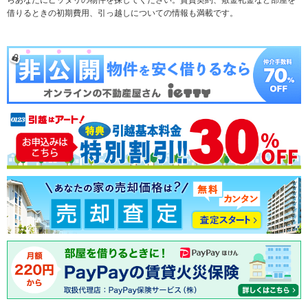
テーマから探す
新築一戸建て
ランキングから探す
中古一戸建て
借りるときの初期費用、引っ越しについての情報も満載です。
注文住宅
土地
売却査定