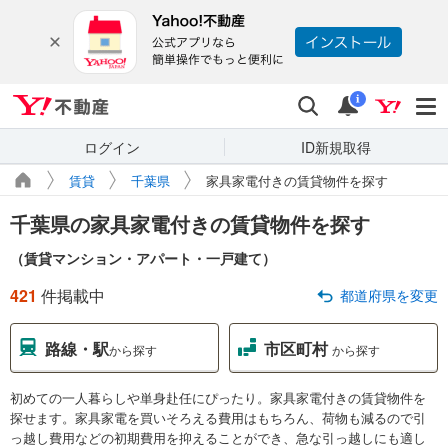
Yahoo!不動産
検索
通知
i
ログイン
ID新規取得
賃貸
千葉県
家具家電付きの賃貸物件を探す
千葉県の家具家電付きの賃貸物件を探す
（賃貸マンション・アパート・一戸建て）
421
件掲載中
都道府県を変更
路線・駅
市区町村
から探す
から探す
初めての一人暮らしや単身赴任にぴったり。家具家電付きの賃貸物件を
探せます。家具家電を買いそろえる費用はもちろん、荷物も減るので引
っ越し費用などの初期費用を抑えることができ、急な引っ越しにも適し