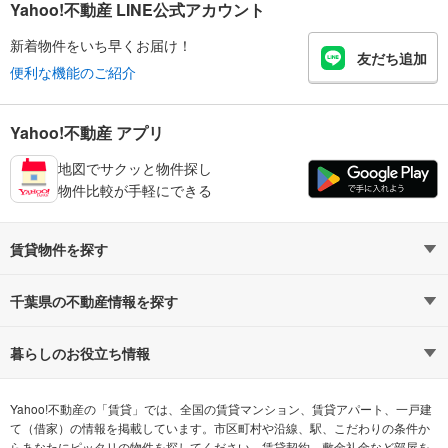
Yahoo!不動産 LINE公式アカウント
新着物件をいち早くお届け！
友だち追加
便利な機能のご紹介
Yahoo!不動産 アプリ
地図でサクッと物件探し
物件比較が手軽にできる
賃貸物件を探す
路線・駅から探す
地域から探す
千葉県の不動産情報を探す
通勤時間から探す
不動産・住宅
家賃相場から探す
賃貸住宅
暮らしのお役立ち情報
不動産会社から探す
新築マンション
マンションカタログ
希望の条件から探す
中古マンション
教えて！住まいの先生
Yahoo!不動産の「賃貸」では、全国の賃貸マンション、賃貸アパート、一戸建
て（借家）の情報を掲載しています。市区町村や沿線、駅、こだわりの条件か
らあなたにピッタリの物件を探してください。賃貸契約、敷金礼金など部屋を