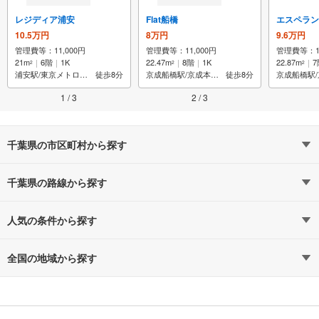
レジディア浦安
Flat船橋
エスペラン
10.5万円
8万円
9.6万円
管理費等：11,000円
管理費等：11,000円
管理費等：11
21m
6階
1K
22.47m
8階
1K
22.87m
7
2
2
2
浦安駅/東京メトロ東西線線
徒歩8分
京成船橋駅/京成本線線
徒歩8分
1 / 3
2 / 3
千葉県の市区町村から探す
千葉県の路線から探す
人気の条件から探す
全国の地域から探す