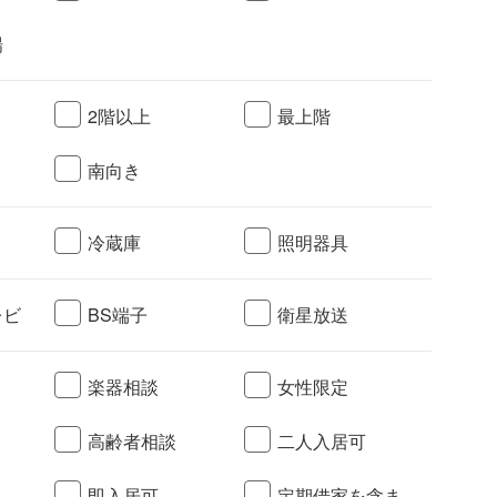
場
2階以上
最上階
南向き
冷蔵庫
照明器具
レビ
BS端子
衛星放送
楽器相談
女性限定
高齢者相談
二人入居可
ト
即入居可
定期借家を含ま