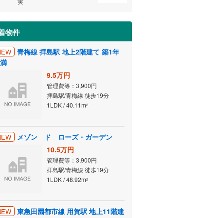
実
着物件
青梅線 拝島駅 地上2階建て 築1年
NEW
満
9.5万円
管理費等：3,900円
拝島駅/青梅線 徒歩19分
1LDK / 40.11m
2
メゾン ド ローズ・ガーデン
NEW
10.5万円
管理費等：3,900円
拝島駅/青梅線 徒歩19分
1LDK / 48.92m
2
東急田園都市線 用賀駅 地上11階建
NEW