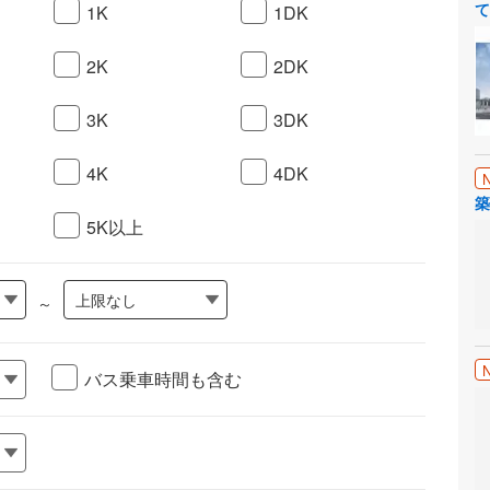
て
1K
1DK
2K
2DK
3K
3DK
4K
4DK
築
5K以上
上限なし
～
バス乗車時間も含む