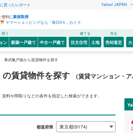
Yahoo! JAPAN
際に買ったレポート
と便利に
新規取得
ヤフーショッピングなら「毎日5％」おトク
買う
建てる
売る
ョン
新築一戸建て
中古一戸建て
注文住宅
土地
売却査定
カ
東武亀戸線から賃貸物件を探す
）の賃貸物件を探す
（賃貸マンション・ア
、賃料や間取りなどの条件を指定した検索ができます。
Y
都道府県