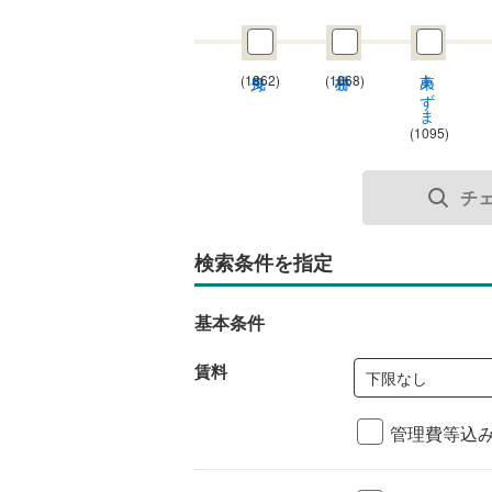
東あずま
(1862)
(1068)
(1095)
チ
検索条件を指定
基本条件
賃料
下限なし
管理費等込