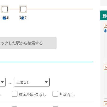
新
(1902)
(3247)
未
ェックした駅から検索する
上限なし
～
み
敷金/保証金なし
礼金なし