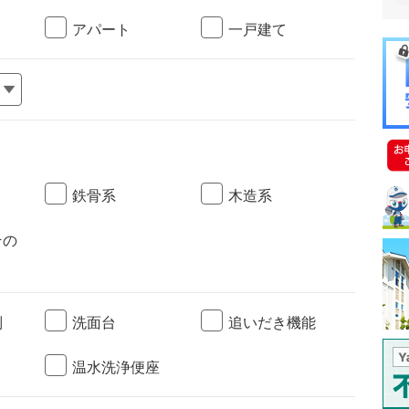
アパート
一戸建て
鉄骨系
木造系
その
別
洗面台
追いだき機能
温水洗浄便座