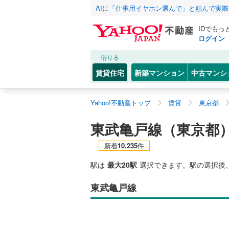
AIに「仕事用イヤホン選んで」と頼んで実
IDでもっ
ログイン
借りる
賃貸住宅
新築マンション
中古マンシ
Yahoo!不動産トップ
賃貸
東京都
東武亀戸線（東京都
新着
10,235
件
駅は
最大20駅
選択できます。駅の選択後
東武亀戸線