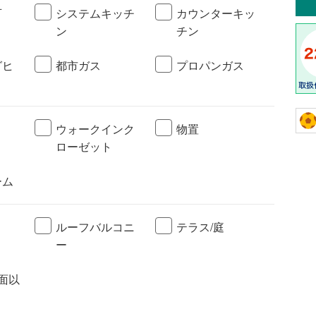
可
システムキッチ
カウンターキッ
ン
チン
グヒ
都市ガス
プロパンガス
ト
ウォークインク
物置
ローゼット
ーム
ルーフバルコニ
テラス/庭
ー
面以