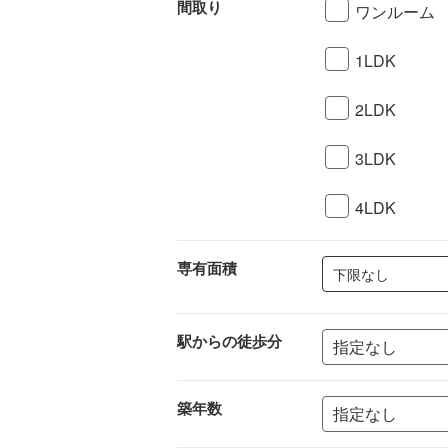
間取り
ワンルーム
1LDK
2LDK
3LDK
4LDK
専有面積
下限なし
駅からの徒歩分
築年数