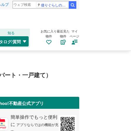
ヘルプ
借りぐらしのアリエッティ 耳をすませば
検索
お気に入り
最近見た
マイ
知る
物件
物件
ページ
タログ/質問
パート・一戸建て）
ahoo!不動産公式アプリ
簡単操作でもっと便利
に
アプリならではの機能が充