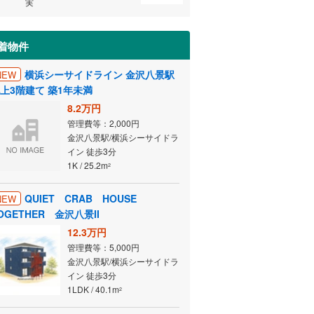
実
着物件
横浜シーサイドライン 金沢八景駅
NEW
上3階建て 築1年未満
8.2万円
管理費等：2,000円
金沢八景駅/横浜シーサイドラ
イン 徒歩3分
1K / 25.2m
2
QUIET CRAB HOUSE
NEW
OGETHER 金沢八景II
12.3万円
管理費等：5,000円
金沢八景駅/横浜シーサイドラ
イン 徒歩3分
1LDK / 40.1m
2