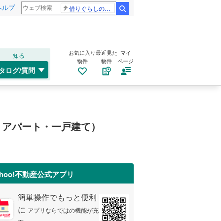
ヘルプ
借りぐらしのアリエッティ 耳をすませば
検索
お気に入り
最近見た
マイ
知る
物件
物件
ページ
タログ/質問
・アパート・一戸建て）
ahoo!不動産公式アプリ
簡単操作でもっと便利
に
アプリならではの機能が充