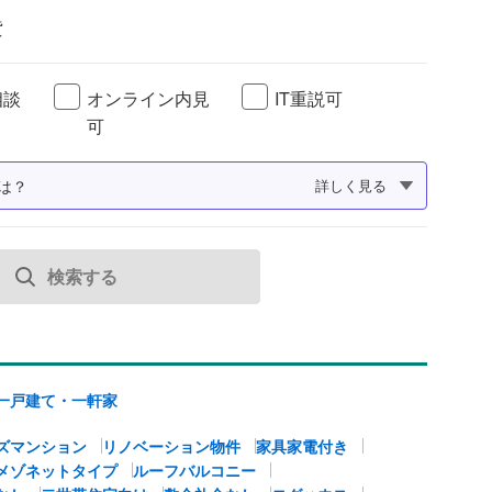
貸
相談
オンライン内見
IT重説可
可
は？
詳しく見る
検索する
一戸建て・一軒家
ズマンション
リノベーション物件
家具家電付き
メゾネットタイプ
ルーフバルコニー