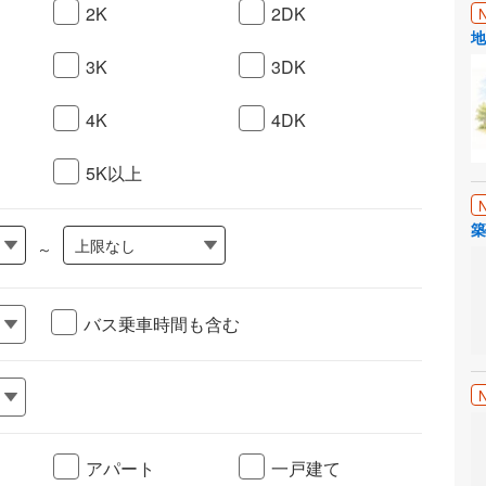
2K
2DK
地
3K
3DK
4K
4DK
5K以上
築
上限なし
～
バス乗車時間も含む
アパート
一戸建て