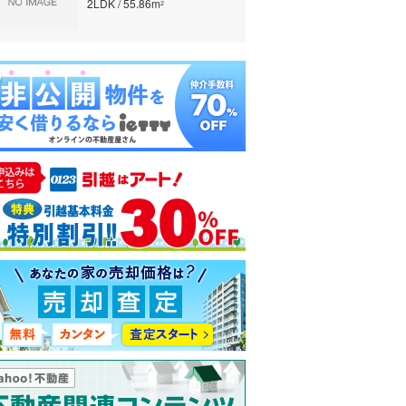
2LDK / 55.86m
2