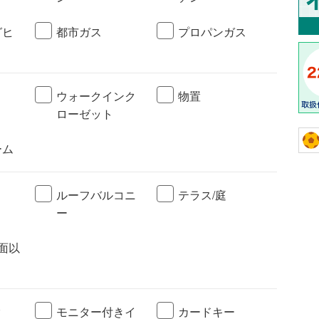
グヒ
都市ガス
プロパンガス
ト
ウォークインク
物置
ローゼット
ーム
ルーフバルコニ
テラス/庭
ー
面以
ク
モニター付きイ
カードキー