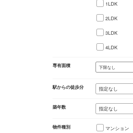
1LDK
2LDK
3LDK
4LDK
専有面積
下限なし
駅からの徒歩分
築年数
物件種別
マンション