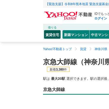
【緊急支援】令和8年熊本地震 緊急支援募
IDでもっ
ログイン
借りる
賃貸住宅
新築マンション
中古マンシ
Yahoo!不動産トップ
賃貸
神奈川県
京急大師線（神奈川
新着
3,380
件
駅は
最大20駅
選択できます。駅の選択後
京急大師線