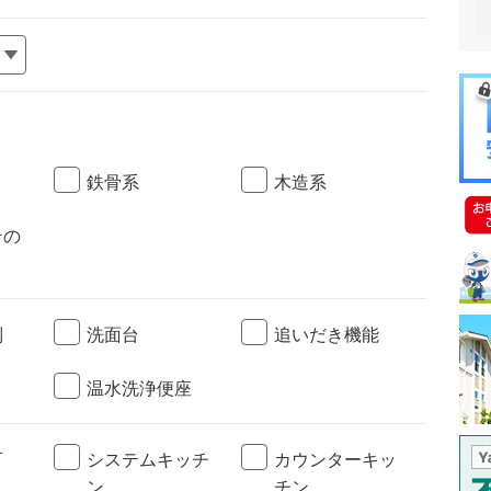
鉄骨系
木造系
その
別
洗面台
追いだき機能
温水洗浄便座
可
システムキッチ
カウンターキッ
ン
チン