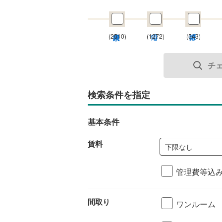
(2510)
(1272)
(543)
チ
検索条件を指定
基本条件
賃料
下限なし
管理費等込
間取り
ワンルーム