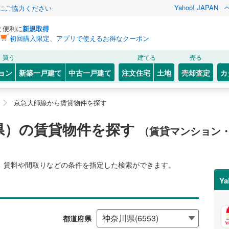
Yahoo! JAPAN
金にご協力ください
と便利に
新規取得
初回購入限定、アプリで使えるお得なクーポン
買う
建てる
売る
ョン
新築一戸建て
中古一戸建て
注文住宅
土地
売却査定
カ
京急大師線から賃貸物件を探す
県）の賃貸物件を探す
（賃貸マンション
、賃料や間取りなどの条件を指定した検索ができます。
Y
都道府県