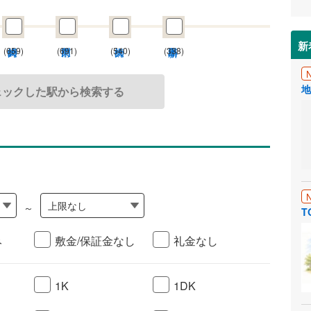
新
(659)
(691)
(540)
(338)
地
ェックした駅から検索する
上限なし
～
T
み
敷金/保証金なし
礼金なし
1K
1DK