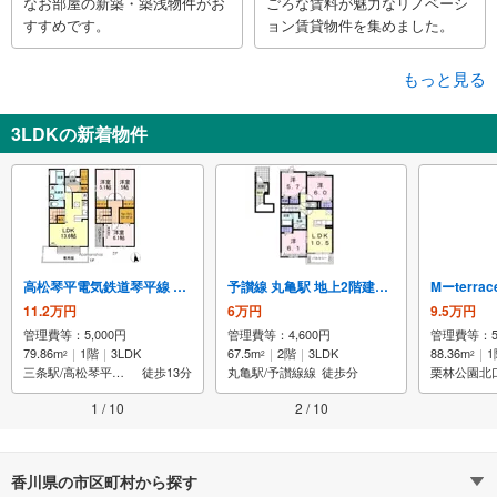
なお部屋の新築・築浅物件がお
ごろな賃料が魅力なリノベーシ
すすめです。
ョン賃貸物件を集めました。
もっと見る
3LDKの新着物件
高松琴平電気鉄道琴平線 三条駅 地上2階建て 築12年
予讃線 丸亀駅 地上2階建て 築12年
Mーterrac
11.2万円
6万円
9.5万円
管理費等：5,000円
管理費等：4,600円
管理費等：5,
79.86m
1階
3LDK
67.5m
2階
3LDK
88.36m
1
2
2
2
三条駅/高松琴平電気鉄道琴平線線
徒歩13分
丸亀駅/予讃線線
徒歩分
1 / 10
2 / 10
香川県の市区町村から探す