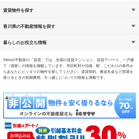
賃貸物件を探す
路線・駅から探す
地域から探す
香川県の不動産情報を探す
通勤時間から探す
不動産・住宅
家賃相場から探す
賃貸住宅
暮らしのお役立ち情報
不動産会社から探す
新築マンション
マンションカタログ
希望の条件から探す
中古マンション
教えて！住まいの先生
Yahoo!不動産の「賃貸」では、全国の賃貸マンション、賃貸アパート、一戸建
て（借家）の情報を掲載しています。市区町村や沿線、駅、こだわりの条件か
らあなたにピッタリの物件を探してください。賃貸契約、敷金礼金など部屋を
テーマから探す
新築一戸建て
ランキングから探す
中古一戸建て
借りるときの初期費用、引っ越しについての情報も満載です。
注文住宅
土地
売却査定