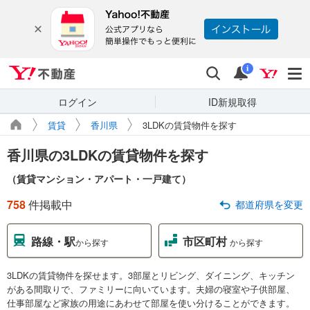
Yahoo!不動産
検索
通知
i
ログイン
ID新規取得
賃貸
香川県
3LDKの賃貸物件を探す
香川県の3LDKの賃貸物件を探す
（賃貸マンション・アパート・一戸建て）
758
件掲載中
都道府県を変更
路線・駅
市区町村
から探す
から探す
3LDKの賃貸物件を探せます。3部屋とリビング、ダイニング、キッチン
がある間取りで、ファミリーに向いています。夫婦の寝室や子供部屋、
仕事部屋など家族の用途にあわせて部屋を使い分けることができます。