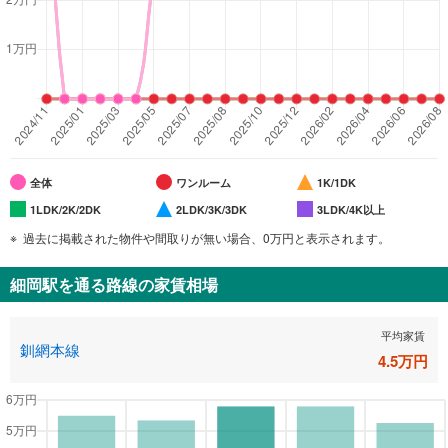
全体
ワンルーム
1K/1DK
1LDK/2K/2DK
2LDK/3K/3DK
3LDK/4K以上
過去に掲載された物件や間取りが無い場合、0万円と表示されます。
細岡駅
を通る路線の家賃相場
平均家賃
釧網本線
4.5
万円