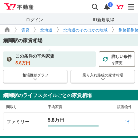
Yahoo!不動産
検索
通知
i
ログイン
ID新規取得
賃貸
北海道
北海道のそのほかの地域
釧路郡釧
細岡駅
の家賃相場
この条件の平均家賃
詳しい条件
5.8
万円
を変更
相場推移グラフ
乗り入れ路線の家賃相場
細岡駅のライフスタイルごとの家賃相場
間取り
平均家賃
該当物件
5.8万円
ファミリー
1件