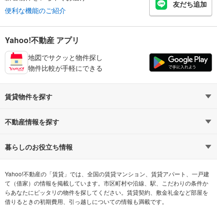
友だち追加
便利な機能のご紹介
Yahoo!不動産 アプリ
地図でサクッと物件探し
物件比較が手軽にできる
賃貸物件を探す
路線・駅から探す
地域から探す
不動産情報を探す
通勤時間から探す
不動産・住宅
家賃相場から探す
賃貸住宅
暮らしのお役立ち情報
不動産会社から探す
新築マンション
マンションカタログ
希望の条件から探す
中古マンション
教えて！住まいの先生
Yahoo!不動産の「賃貸」では、全国の賃貸マンション、賃貸アパート、一戸建
て（借家）の情報を掲載しています。市区町村や沿線、駅、こだわりの条件か
らあなたにピッタリの物件を探してください。賃貸契約、敷金礼金など部屋を
テーマから探す
新築一戸建て
ランキングから探す
中古一戸建て
借りるときの初期費用、引っ越しについての情報も満載です。