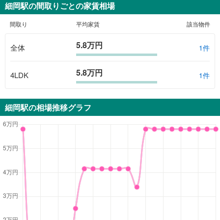
細岡駅
の間取りごとの家賃相場
間取り
平均家賃
該当物件
5.8万円
全体
1
件
5.8万円
4LDK
1
件
細岡駅
の相場推移グラフ