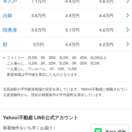
本八戸
7.1
万円
6.4
万円
5.6
万円
白銀
5.6
万円
4.9
万円
4.4
万円
陸奥湊
5.6
万円
5.1
万円
4.6
万円
鮫
5
万円
4.4
万円
4.2
万円
ファミリー…2LDK、3K、3DK、3LDK、4K、4DK、4LDK以上
二人暮らし…1LDK、2K、2DK、2LDK、3K、3DK、3LDK
一人暮らし…ワンルーム、1K、1DK、1LDK
家賃相場は平均値を算出したものとなります。
北高岩駅の平均家賃相場の目安を表しています。Yahoo!不動産に掲載されてい
る賃貸物件から、現在の検索条件の平均賃料を算出しています。
Yahoo!不動産 LINE公式アカウント
新着物件をいち早くお届け！
友だち追加