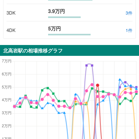
3.9万円
3DK
3
件
5万円
4DK
1
件
北高岩駅
の相場推移グラフ