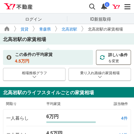
Yahoo!不動産
検索
通知
i
ログイン
ID新規取得
賃貸
青森県
北高岩駅
北高岩駅の家賃相場
北高岩駅
の家賃相場
この条件の平均家賃
詳しい条件
4.5
万円
を変更
相場推移グラフ
乗り入れ路線の家賃相場
北高岩駅のライフスタイルごとの家賃相場
間取り
平均家賃
該当物件
6万円
一人暮らし
4件
4.5万円