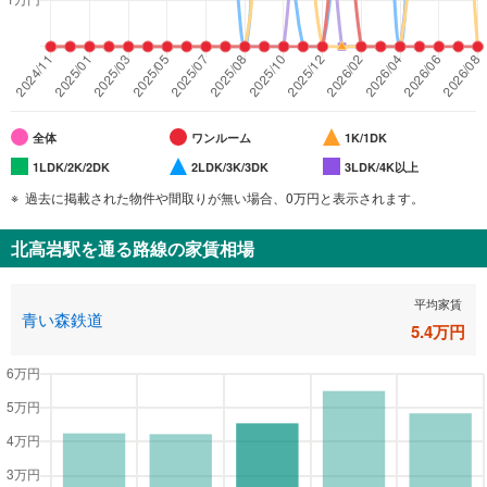
全体
ワンルーム
1K/1DK
1LDK/2K/2DK
2LDK/3K/3DK
3LDK/4K以上
過去に掲載された物件や間取りが無い場合、0万円と表示されます。
北高岩駅
を通る路線の家賃相場
平均家賃
青い森鉄道
5.4
万円