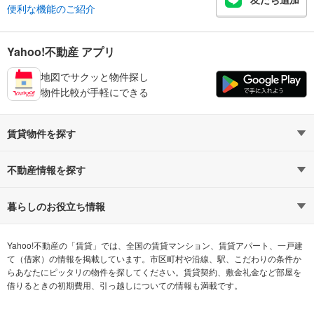
便利な機能のご紹介
Yahoo!不動産 アプリ
地図でサクッと物件探し
物件比較が手軽にできる
賃貸物件を探す
路線・駅から探す
地域から探す
不動産情報を探す
通勤時間から探す
不動産・住宅
家賃相場から探す
賃貸住宅
暮らしのお役立ち情報
不動産会社から探す
新築マンション
マンションカタログ
希望の条件から探す
中古マンション
教えて！住まいの先生
Yahoo!不動産の「賃貸」では、全国の賃貸マンション、賃貸アパート、一戸建
て（借家）の情報を掲載しています。市区町村や沿線、駅、こだわりの条件か
らあなたにピッタリの物件を探してください。賃貸契約、敷金礼金など部屋を
テーマから探す
新築一戸建て
ランキングから探す
中古一戸建て
借りるときの初期費用、引っ越しについての情報も満載です。