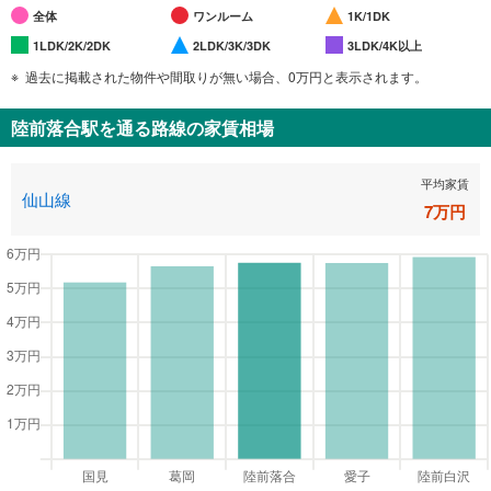
全体
ワンルーム
1K/1DK
1LDK/2K/2DK
2LDK/3K/3DK
3LDK/4K以上
過去に掲載された物件や間取りが無い場合、0万円と表示されます。
陸前落合駅
を通る路線の家賃相場
平均家賃
仙山線
7
万円