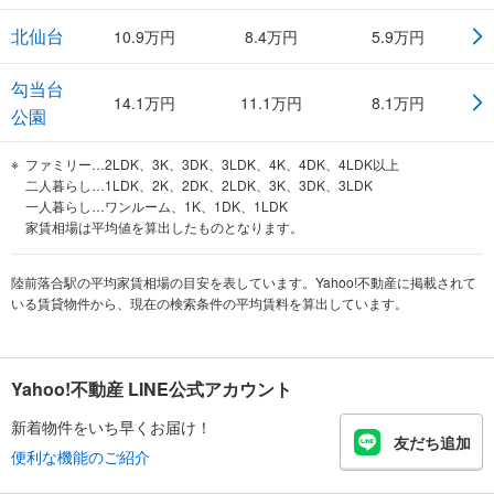
北仙台
10.9
万円
8.4
万円
5.9
万円
勾当台
14.1
万円
11.1
万円
8.1
万円
公園
ファミリー…2LDK、3K、3DK、3LDK、4K、4DK、4LDK以上
二人暮らし…1LDK、2K、2DK、2LDK、3K、3DK、3LDK
一人暮らし…ワンルーム、1K、1DK、1LDK
家賃相場は平均値を算出したものとなります。
陸前落合駅の平均家賃相場の目安を表しています。Yahoo!不動産に掲載されて
いる賃貸物件から、現在の検索条件の平均賃料を算出しています。
Yahoo!不動産 LINE公式アカウント
新着物件をいち早くお届け！
友だち追加
便利な機能のご紹介