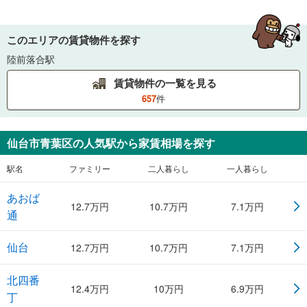
このエリアの賃貸物件を探す
陸前落合駅
賃貸物件の一覧を見る
657
件
仙台市青葉区
の人気駅から家賃相場を探す
駅名
ファミリー
二人暮らし
一人暮らし
あおば
12.7
万円
10.7
万円
7.1
万円
通
仙台
12.7
万円
10.7
万円
7.1
万円
北四番
12.4
万円
10
万円
6.9
万円
丁