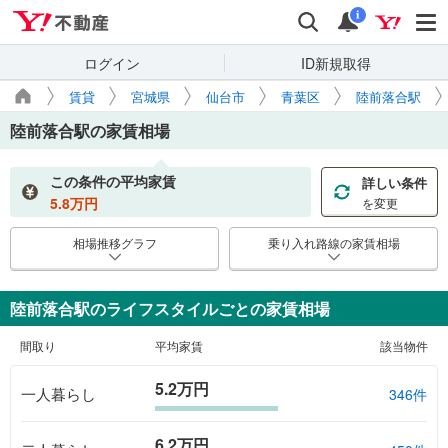
Yahoo!不動産
検索
通知
i
ログイン
ID新規取得
賃貸
宮城県
仙台市
青葉区
陸前落合駅
陸前落合駅
の家賃相場
この条件の平均家賃
詳しい条件
5.8
万円
を変更
相場推移グラフ
乗り入れ路線の家賃相場
陸前落合駅のライフスタイルごとの家賃相場
間取り
平均家賃
該当物件
5.2万円
一人暮らし
346件
6.2万円