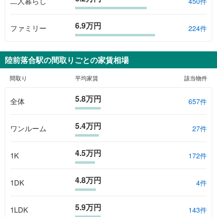
二人暮らし
450件
6.9万円
ファミリー
224件
陸前落合駅
の間取りごとの家賃相場
間取り
平均家賃
該当物件
5.8万円
全体
657
件
5.4万円
ワンルーム
27
件
4.5万円
1K
172
件
4.8万円
1DK
4
件
5.9万円
1LDK
143
件