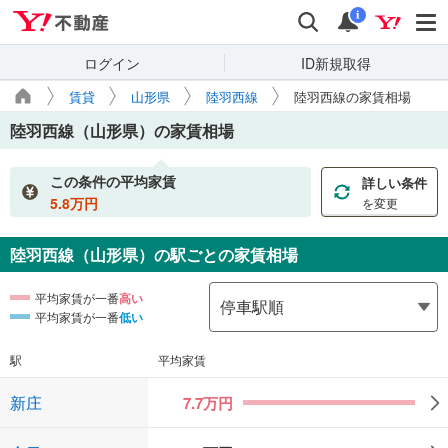
Yahoo!不動産
検索
通知
i
ログイン
ID新規取得
賃貸
山形県
陸羽西線
陸羽西線の家賃相場
陸羽西線（山形県）
の家賃相場
この条件の平均家賃
詳しい条件
5.8
万円
を変更
陸羽西線（山形県）
の駅ごとの家賃相場
平均家賃が一番
高い
平均家賃が一番
低い
駅
平均家賃
新庄
7.7
万円