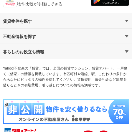
物件比較が手軽にできる
賃貸物件を探す
路線・駅から探す
地域から探す
不動産情報を探す
通勤時間から探す
不動産・住宅
家賃相場から探す
賃貸住宅
暮らしのお役立ち情報
不動産会社から探す
新築マンション
マンションカタログ
希望の条件から探す
中古マンション
教えて！住まいの先生
Yahoo!不動産の「賃貸」では、全国の賃貸マンション、賃貸アパート、一戸建
て（借家）の情報を掲載しています。市区町村や沿線、駅、こだわりの条件か
らあなたにピッタリの物件を探してください。賃貸契約、敷金礼金など部屋を
テーマから探す
新築一戸建て
ランキングから探す
中古一戸建て
借りるときの初期費用、引っ越しについての情報も満載です。
注文住宅
土地
売却査定