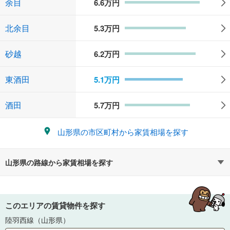
余目
6.6
万円
北余目
5.3
万円
砂越
6.2
万円
東酒田
5.1
万円
酒田
5.7
万円
山形県
の市区町村から家賃相場を探す
山形県
の路線から家賃相場を探す
このエリアの賃貸物件を探す
陸羽西線（山形県）