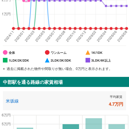
全体
ワンルーム
1K/1DK
1LDK/2K/2DK
2LDK/3K/3DK
3LDK/4K以上
過去に掲載された物件や間取りが無い場合、0万円と表示されます。
中郡駅
を通る路線の家賃相場
平均家賃
米坂線
4.7
万円