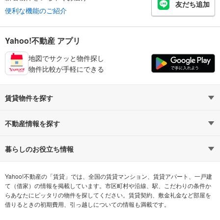
友だち追加
便利な機能のご紹介
Yahoo!不動産 アプリ
地図でサクッと物件探し
物件比較が手軽にできる
賃貸物件を探す
路線・駅から探す
地域から探す
不動産情報を探す
通勤時間から探す
不動産・住宅
家賃相場から探す
賃貸住宅
暮らしのお役立ち情報
不動産会社から探す
新築マンション
マンションカタログ
希望の条件から探す
中古マンション
教えて！住まいの先生
Yahoo!不動産の「賃貸」では、全国の賃貸マンション、賃貸アパート、一戸建
て（借家）の情報を掲載しています。市区町村や沿線、駅、こだわりの条件か
らあなたにピッタリの物件を探してください。賃貸契約、敷金礼金など部屋を
テーマから探す
新築一戸建て
ランキングから探す
中古一戸建て
借りるときの初期費用、引っ越しについての情報も満載です。