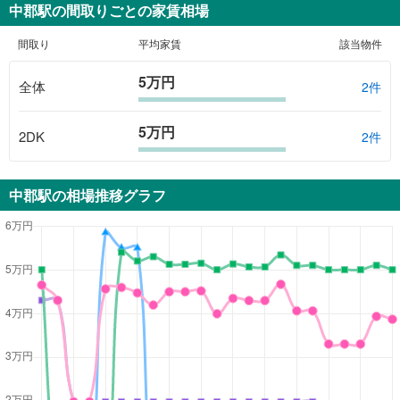
中郡駅
の間取りごとの家賃相場
間取り
平均家賃
該当物件
5万円
全体
2
件
5万円
2DK
2
件
中郡駅
の相場推移グラフ