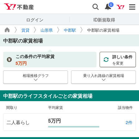
Yahoo!不動産
検索
通知
i
ログイン
ID新規取得
賃貸
山形県
中郡駅
中郡駅の家賃相場
中郡駅
の家賃相場
この条件の平均家賃
詳しい条件
5
万円
を変更
相場推移グラフ
乗り入れ路線の家賃相場
中郡駅のライフスタイルごとの家賃相場
間取り
平均家賃
該当物件
5万円
二人暮らし
2件