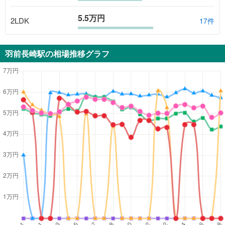
5.5万円
2LDK
17
件
羽前長崎駅
の相場推移グラフ