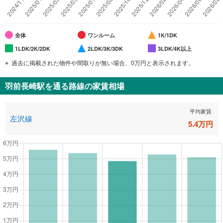
全体
ワンルーム
1K/1DK
1LDK/2K/2DK
2LDK/3K/3DK
3LDK/4K以上
過去に掲載された物件や間取りが無い場合、0万円と表示されます。
羽前長崎駅
を通る路線の家賃相場
平均家賃
左沢線
5.4
万円