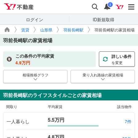
Yahoo!不動産
検索
通知
i
ログイン
ID新規取得
賃貸
山形県
羽前長崎駅
羽前長崎駅の家賃相場
羽前長崎駅
の家賃相場
この条件の平均家賃
詳しい条件
4.9
万円
を変更
相場推移グラフ
乗り入れ路線の家賃相場
羽前長崎駅のライフスタイルごとの家賃相場
間取り
平均家賃
該当物件
5.5万円
一人暮らし
7件
4.8万円