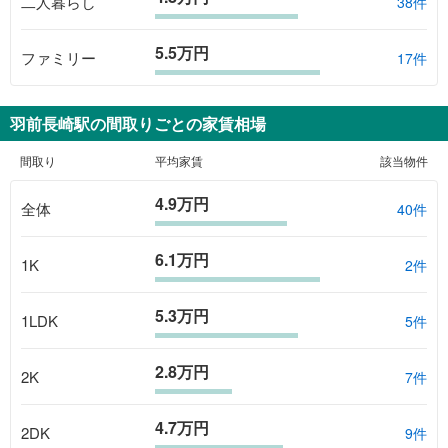
二人暮らし
38件
5.5万円
ファミリー
17件
羽前長崎駅
の間取りごとの家賃相場
間取り
平均家賃
該当物件
4.9万円
全体
40
件
6.1万円
1K
2
件
5.3万円
1LDK
5
件
2.8万円
2K
7
件
4.7万円
2DK
9
件