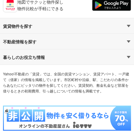
地図でサクッと物件探し
物件比較が手軽にできる
賃貸物件を探す
路線・駅から探す
地域から探す
不動産情報を探す
通勤時間から探す
不動産・住宅
家賃相場から探す
賃貸住宅
暮らしのお役立ち情報
不動産会社から探す
新築マンション
マンションカタログ
希望の条件から探す
中古マンション
教えて！住まいの先生
Yahoo!不動産の「賃貸」では、全国の賃貸マンション、賃貸アパート、一戸建
て（借家）の情報を掲載しています。市区町村や沿線、駅、こだわりの条件か
らあなたにピッタリの物件を探してください。賃貸契約、敷金礼金など部屋を
テーマから探す
新築一戸建て
ランキングから探す
中古一戸建て
借りるときの初期費用、引っ越しについての情報も満載です。
注文住宅
土地
売却査定