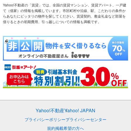
不動産会社から探す
新築マンション
マンションカタログ
希望の条件から探す
中古マンション
教えて！住まいの先生
Yahoo!不動産の「賃貸」では、全国の賃貸マンション、賃貸アパート、一戸建
て（借家）の情報を掲載しています。市区町村や沿線、駅、こだわりの条件か
らあなたにピッタリの物件を探してください。賃貸契約、敷金礼金など部屋を
テーマから探す
新築一戸建て
ランキングから探す
中古一戸建て
借りるときの初期費用、引っ越しについての情報も満載です。
注文住宅
土地
売却査定
Yahoo!不動産
Yahoo! JAPAN
プライバシーポリシー
プライバシーセンター
規約
掲載希望の方へ