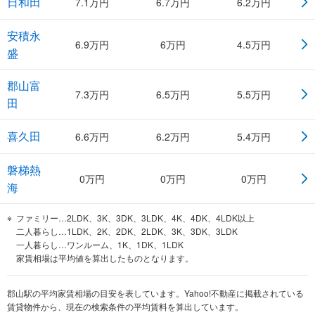
日和田
7.1
万円
6.7
万円
6.2
万円
安積永
6.9
万円
6
万円
4.5
万円
盛
郡山富
7.3
万円
6.5
万円
5.5
万円
田
喜久田
6.6
万円
6.2
万円
5.4
万円
磐梯熱
0
万円
0
万円
0
万円
海
ファミリー…2LDK、3K、3DK、3LDK、4K、4DK、4LDK以上
二人暮らし…1LDK、2K、2DK、2LDK、3K、3DK、3LDK
一人暮らし…ワンルーム、1K、1DK、1LDK
家賃相場は平均値を算出したものとなります。
郡山駅の平均家賃相場の目安を表しています。Yahoo!不動産に掲載されている
賃貸物件から、現在の検索条件の平均賃料を算出しています。