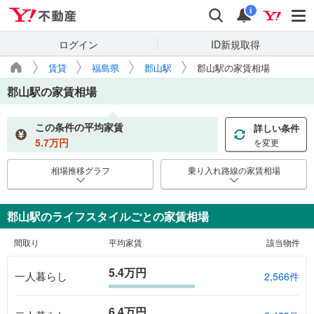
Yahoo!不動産
検索
通知
i
ログイン
ID新規取得
賃貸
福島県
郡山駅
郡山駅の家賃相場
郡山駅
の家賃相場
この条件の平均家賃
詳しい条件
5.7
万円
を変更
相場推移グラフ
乗り入れ路線の家賃相場
郡山駅のライフスタイルごとの家賃相場
間取り
平均家賃
該当物件
5.4万円
一人暮らし
2,566件
6.4万円