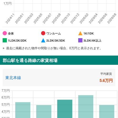
全体
ワンルーム
1K/1DK
1LDK/2K/2DK
2LDK/3K/3DK
3LDK/4K以上
過去に掲載された物件や間取りが無い場合、0万円と表示されます。
郡山駅
を通る路線の家賃相場
平均家賃
東北本線
5.6
万円