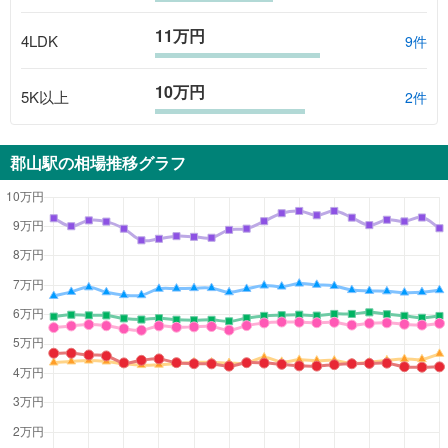
11万円
4LDK
9
件
10万円
5K以上
2
件
郡山駅
の相場推移グラフ