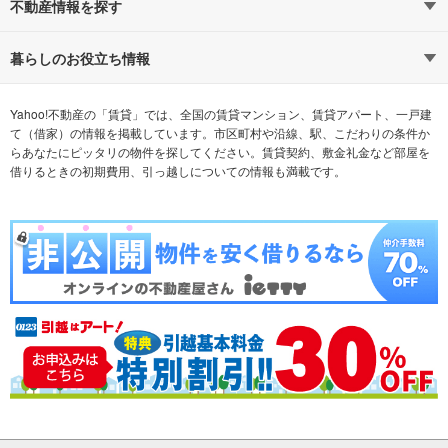
路線・駅から探す
地域から探す
不動産情報を探す
通勤時間から探す
不動産・住宅
家賃相場から探す
賃貸住宅
暮らしのお役立ち情報
不動産会社から探す
新築マンション
マンションカタログ
希望の条件から探す
中古マンション
教えて！住まいの先生
Yahoo!不動産の「賃貸」では、全国の賃貸マンション、賃貸アパート、一戸建
て（借家）の情報を掲載しています。市区町村や沿線、駅、こだわりの条件か
らあなたにピッタリの物件を探してください。賃貸契約、敷金礼金など部屋を
テーマから探す
新築一戸建て
ランキングから探す
中古一戸建て
借りるときの初期費用、引っ越しについての情報も満載です。
注文住宅
土地
売却査定