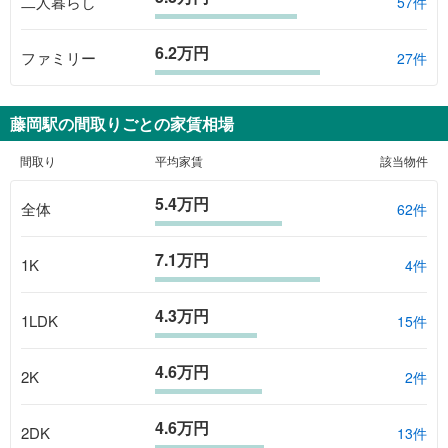
二人暮らし
57件
6.2万円
ファミリー
27件
藤岡駅
の間取りごとの家賃相場
間取り
平均家賃
該当物件
5.4万円
全体
62
件
7.1万円
1K
4
件
4.3万円
1LDK
15
件
4.6万円
2K
2
件
4.6万円
2DK
13
件