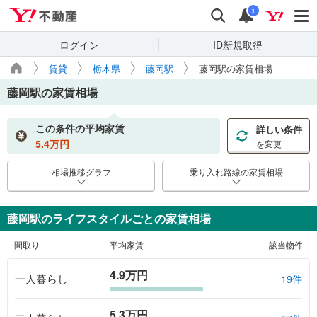
Yahoo!不動産
検索
通知
i
ログイン
ID新規取得
賃貸
栃木県
藤岡駅
藤岡駅の家賃相場
藤岡駅
の家賃相場
この条件の平均家賃
詳しい条件
5.4
万円
を変更
相場推移グラフ
乗り入れ路線の家賃相場
藤岡駅のライフスタイルごとの家賃相場
間取り
平均家賃
該当物件
4.9万円
一人暮らし
19件
5.3万円