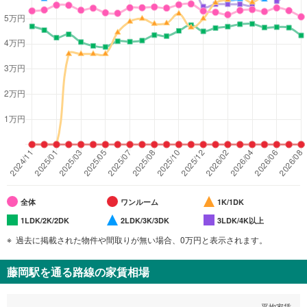
全体
ワンルーム
1K/1DK
1LDK/2K/2DK
2LDK/3K/3DK
3LDK/4K以上
過去に掲載された物件や間取りが無い場合、0万円と表示されます。
藤岡駅
を通る路線の家賃相場
平均家賃