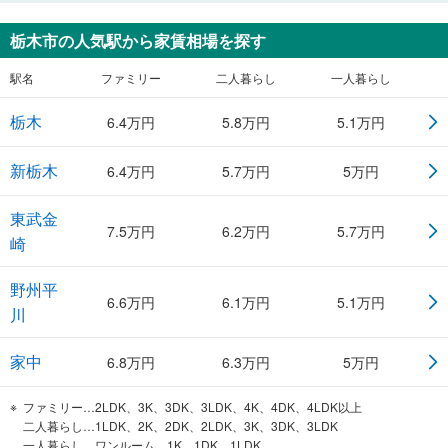
栃木市
の人気駅から家賃相場を探す
駅名
ファミリー
二人暮らし
一人暮らし
栃木
6.4
万円
5.8
万円
5.1
万円
新栃木
6.4
万円
5.7
万円
5
万円
東武金
7.5
万円
6.2
万円
5.7
万円
崎
野州平
6.6
万円
6.1
万円
5.1
万円
川
家中
6.8
万円
6.3
万円
5
万円
ファミリー…2LDK、3K、3DK、3LDK、4K、4DK、4LDK以上
二人暮らし…1LDK、2K、2DK、2LDK、3K、3DK、3LDK
一人暮らし…ワンルーム、1K、1DK、1LDK