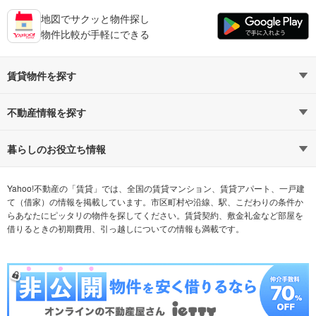
地図でサクッと物件探し
物件比較が手軽にできる
賃貸物件を探す
路線・駅から探す
地域から探す
不動産情報を探す
通勤時間から探す
不動産・住宅
家賃相場から探す
賃貸住宅
暮らしのお役立ち情報
不動産会社から探す
新築マンション
マンションカタログ
希望の条件から探す
中古マンション
教えて！住まいの先生
Yahoo!不動産の「賃貸」では、全国の賃貸マンション、賃貸アパート、一戸建
て（借家）の情報を掲載しています。市区町村や沿線、駅、こだわりの条件か
らあなたにピッタリの物件を探してください。賃貸契約、敷金礼金など部屋を
テーマから探す
新築一戸建て
ランキングから探す
中古一戸建て
借りるときの初期費用、引っ越しについての情報も満載です。
注文住宅
土地
売却査定