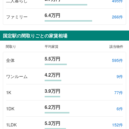
二人暮らし
495件
6.4万円
ファミリー
266件
国定駅
の間取りごとの家賃相場
間取り
平均家賃
該当物件
5.5万円
全体
595
件
4.2万円
ワンルーム
9
件
3.9万円
1K
77
件
6.2万円
1DK
6
件
5.3万円
1LDK
152
件