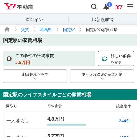
Yahoo!不動産
検索
通知
i
ログイン
ID新規取得
賃貸
群馬県
国定駅
国定駅の家賃相場
国定駅
の家賃相場
この条件の平均家賃
詳しい条件
5.5
万円
を変更
相場推移グラフ
乗り入れ路線の家賃相場
国定駅のライフスタイルごとの家賃相場
間取り
平均家賃
該当物件
4.8万円
一人暮らし
244件
5.7万円