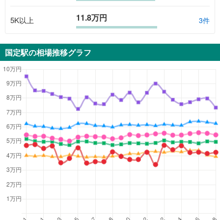
11.8万円
5K以上
3
件
国定駅
の相場推移グラフ