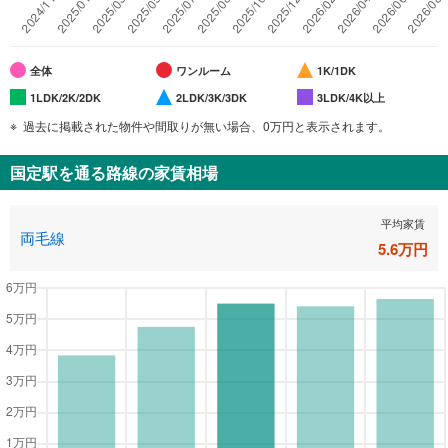
全体
ワンルーム
1K/1DK
1LDK/2K/2DK
2LDK/3K/3DK
3LDK/4K以上
過去に掲載された物件や間取りが無い場合、0万円と表示されます。
国定駅
を通る路線の家賃相場
平均家賃
両毛線
5.6
万円