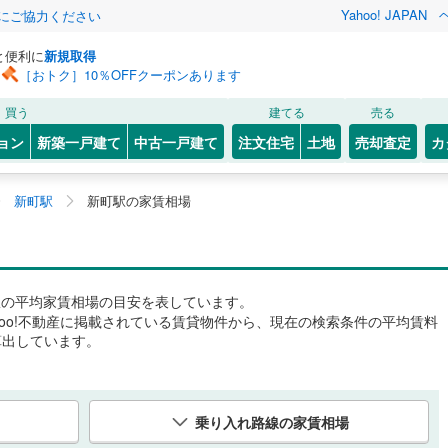
Yahoo! JAPAN
金にご協力ください
と便利に
新規取得
［おトク］10％OFFクーポンあります
買う
建てる
売る
ョン
新築一戸建て
中古一戸建て
注文住宅
土地
売却査定
カ
新町駅
新町駅の家賃相場
駅
の平均家賃相場の目安を表しています。
hoo!不動産に掲載されている賃貸物件から、現在の検索条件の平均賃料
算出しています。
乗り入れ路線の家賃相場