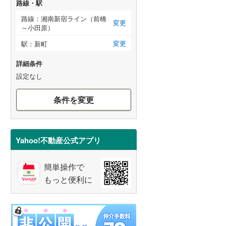
路線・駅
路線：湘南新宿ライン（前橋
変更
～小田原）
変更
駅：新町
詳細条件
設定なし
条件を変更
Yahoo!不動産公式アプリ
簡単操作で
もっと便利に