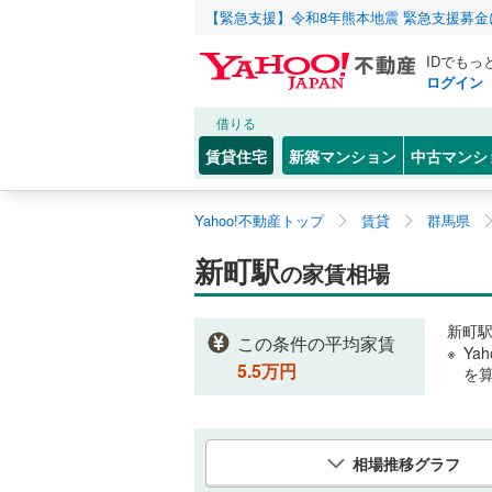
【緊急支援】令和8年熊本地震 緊急支援募
IDでもっ
ログイン
借りる
賃貸住宅
新築マンション
中古マンシ
Yahoo!不動産トップ
賃貸
群馬県
新町駅
の家賃相場
新町
この条件の平均家賃
Ya
5.5
万円
を
相場推移グラフ