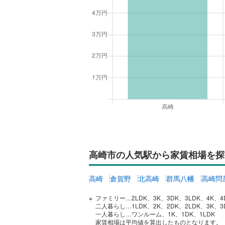
高崎市の人気駅から家賃相場を探
高崎
倉賀野
北高崎
群馬八幡
高崎問
ファミリー…2LDK、3K、3DK、3LDK、4K、4
二人暮らし…1LDK、2K、2DK、2LDK、3K、3
一人暮らし…ワンルーム、1K、1DK、1LDK
家賃相場は平均値を算出したものとなります。