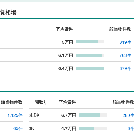
賃相場
平均賃料
該当物件数
5
万円
619
件
6.1
万円
763
件
6.4
万円
379
件
該当物件数
間取り
平均賃料
該当物件数
1,125
件
2LDK
6.7
万円
280
件
65
件
3K
4.7
万円
6
件