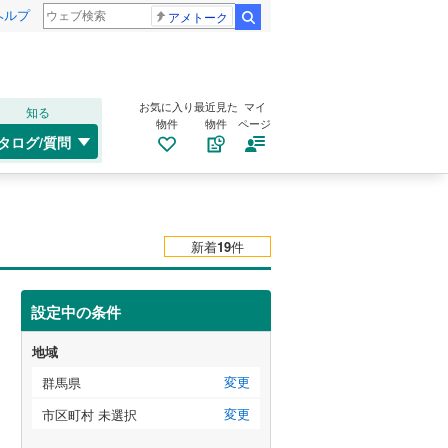
ヘルプ
アメトーク
検索
お気に入り
最近見た
マイ
知る
物件
物件
ページ
タログ/質問
新着
19
件
設定中の条件
地域
変更
群馬県
変更
市区町村 未選択