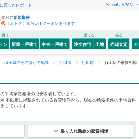
Yahoo! JAPAN
際に買ったレポート
と便利に
新規取得
［おトク］10％OFFクーポンあります
買う
建てる
売る
ョン
新築一戸建て
中古一戸建て
注文住宅
土地
売却査定
カ
埼玉県のそのほかの地域
行田市
行田駅
行田駅の家賃相場
駅
の平均家賃相場の目安を表しています。
hoo!不動産に掲載されている賃貸物件から、現在の検索条件の平均賃料
算出しています。
乗り入れ路線の家賃相場