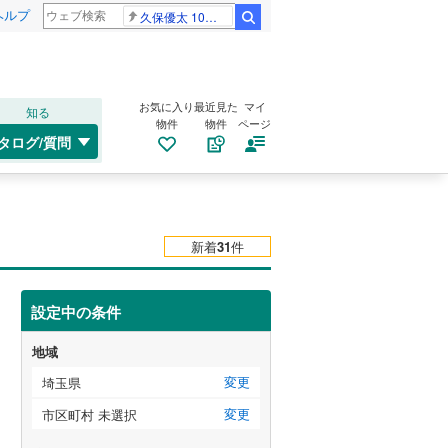
ヘルプ
久保優太 10代女性
検索
お気に入り
最近見た
マイ
知る
物件
物件
ページ
タログ/質問
新着
31
件
設定中の条件
地域
変更
埼玉県
変更
市区町村 未選択