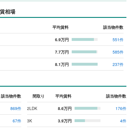
賃相場
平均賃料
該当物件数
6.9
万円
551
件
7.7
万円
585
件
8.1
万円
237
件
該当物件数
間取り
平均賃料
該当物件数
869
件
2LDK
8.6
万円
176
件
67
件
3K
3.9
万円
4
件