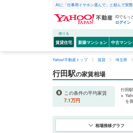
AIに「仕事用イヤホン選んで」と頼んで実
IDでもっ
ログイン
借りる
賃貸住宅
新築マンション
中古マンシ
Yahoo!不動産トップ
賃貸
埼玉県
行田駅
の家賃相場
行田
この条件の平均家賃
Ya
7.1
万円
を
相場推移グラフ