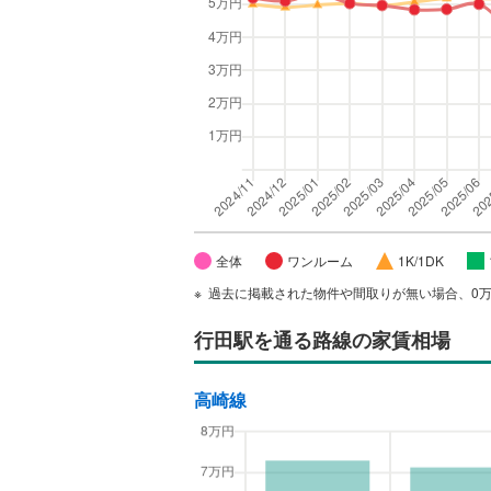
全体
ワンルーム
1K/1DK
過去に掲載された物件や間取りが無い場合、0
行田駅
を通る路線の家賃相場
高崎線