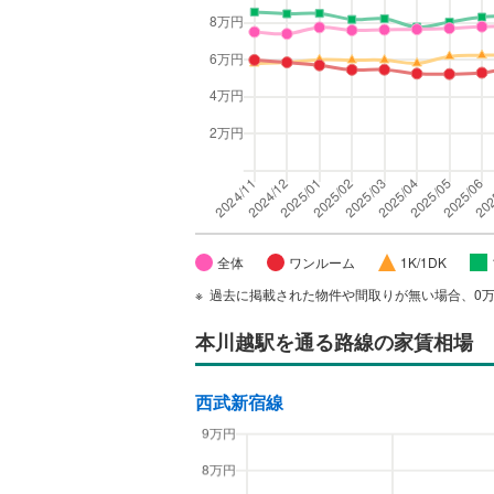
全体
ワンルーム
1K/1DK
過去に掲載された物件や間取りが無い場合、0
本川越駅
を通る路線の家賃相場
西武新宿線