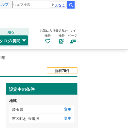
ヘルプ
えなこ
検索
お気に入り
最近見た
マイ
知る
物件
物件
ページ
タログ/質問
相場
新着
75
件
設定中の条件
地域
変更
埼玉県
変更
市区町村 未選択