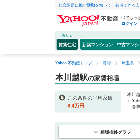
社会課題に挑む活動を知って、共感できる支
IDでもっ
ログイン
借りる
賃貸住宅
新築マンション
中古マンシ
Yahoo!不動産トップ
賃貸
埼玉県
本川越駅
の家賃相場
本川
この条件の平均家賃
Ya
8.4
万円
を
相場推移グラフ