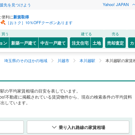
Yahoo! JAPAN
援先を見つけよう
と便利に
新規取得
［おトク］10％OFFクーポンあります
買う
建てる
売る
ョン
新築一戸建て
中古一戸建て
注文住宅
土地
売却査定
カ
埼玉県のそのほかの地域
川越市
本川越駅
本川越駅の家賃
越駅
の平均家賃相場の目安を表しています。
hoo!不動産に掲載されている賃貸物件から、現在の検索条件の平均賃料
算出しています。
乗り入れ路線の家賃相場