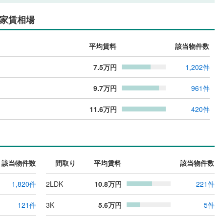
家賃相場
平均賃料
該当物件数
7.5
万円
1,202
件
9.7
万円
961
件
11.6
万円
420
件
該当物件数
間取り
平均賃料
該当物件数
1,820
件
2LDK
10.8
万円
221
件
121
件
3K
5.6
万円
5
件