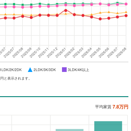
1LDK/2K/2DK
2LDK/3K/3DK
3LDK/4K以上
万円と表示されます。
7.8
万円
平均家賃