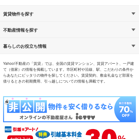
賃貸物件を探す
路線・駅から探す
地域から探す
不動産情報を探す
通勤時間から探す
不動産・住宅
家賃相場から探す
賃貸住宅
暮らしのお役立ち情報
不動産会社から探す
新築マンション
マンションカタログ
希望の条件から探す
中古マンション
教えて！住まいの先生
Yahoo!不動産の「賃貸」では、全国の賃貸マンション、賃貸アパート、一戸建
て（借家）の情報を掲載しています。市区町村や沿線、駅、こだわりの条件か
らあなたにピッタリの物件を探してください。賃貸契約、敷金礼金など部屋を
テーマから探す
新築一戸建て
ランキングから探す
中古一戸建て
借りるときの初期費用、引っ越しについての情報も満載です。
注文住宅
土地
売却査定