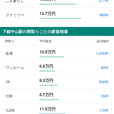
二人暮らし
577件
15.7万円
ファミリー
389件
下総中山駅
の間取りごとの家賃相場
間取り
平均家賃
該当物件
10.9万円
全体
1,236
件
6.9万円
ワンルーム
85
件
8.3万円
1K
500
件
8.7万円
1DK
55
件
11.9万円
1LDK
115
件