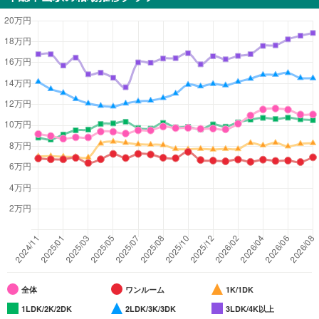
全体
ワンルーム
1K/1DK
1LDK/2K/2DK
2LDK/3K/3DK
3LDK/4K以上