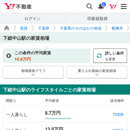
Yahoo!不動産
検索
通知
i
ログイン
ID新規取得
賃貸
千葉県
千葉県のそのほかの地域
船橋市
下総中山駅
の家賃相場
この条件の平均家賃
詳しい条件
10.9
万円
を変更
相場推移グラフ
乗り入れ路線の家賃相場
下総中山駅のライフスタイルごとの家賃相場
間取り
平均家賃
該当物件
8.7万円
一人暮らし
755件
13.8万円