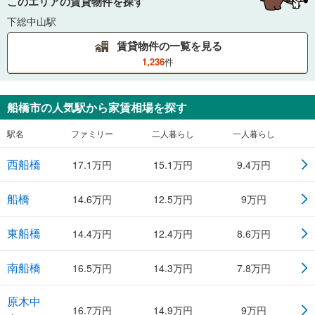
このエリアの賃貸物件を探す
下総中山駅
賃貸物件の一覧を見る
1,236
件
船橋市
の人気駅から家賃相場を探す
駅名
ファミリー
二人暮らし
一人暮らし
西船橋
17.1
万円
15.1
万円
9.4
万円
船橋
14.6
万円
12.5
万円
9
万円
東船橋
14.4
万円
12.4
万円
8.6
万円
南船橋
16.5
万円
14.3
万円
7.8
万円
原木中
16.7
万円
14.9
万円
9
万円