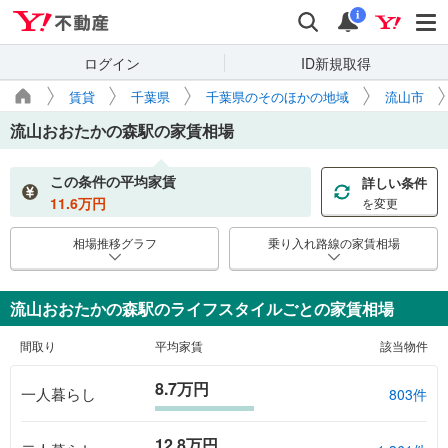
Yahoo!不動産
検索
通知
i
ログイン
ID新規取得
賃貸
千葉県
千葉県のそのほかの地域
流山市
流山おおたかの森駅
の家賃相場
この条件の平均家賃
詳しい条件
11.6
万円
を変更
相場推移グラフ
乗り入れ路線の家賃相場
流山おおたかの森駅のライフスタイルごとの家賃相場
間取り
平均家賃
該当物件
8.7万円
一人暮らし
803件
12.8万円