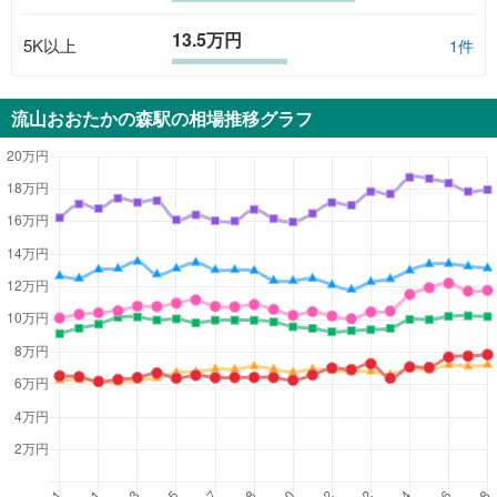
13.5万円
5K以上
1
件
流山おおたかの森駅
の相場推移グラフ