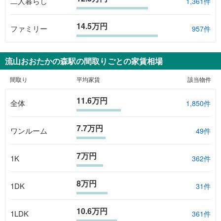
二人暮らし
1,361件
14.5万円
ファミリー
957件
流山おおたかの森駅
の間取りごとの家賃相場
間取り
平均家賃
該当物件
11.6万円
全体
1,850
件
7.7万円
ワンルーム
49
件
7万円
1K
362
件
8万円
1DK
31
件
10.6万円
1LDK
361
件