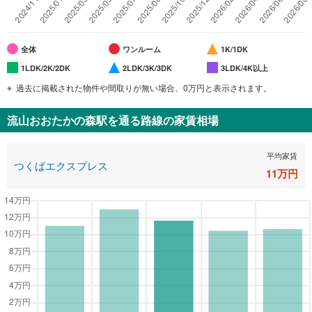
全体
ワンルーム
1K/1DK
1LDK/2K/2DK
2LDK/3K/3DK
3LDK/4K以上
過去に掲載された物件や間取りが無い場合、0万円と表示されます。
流山おおたかの森駅
を通る路線の家賃相場
平均家賃
つくばエクスプレス
11
万円