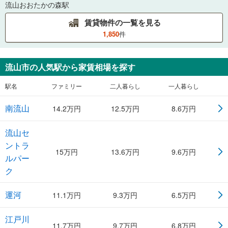
流山おおたかの森駅
賃貸物件の一覧を見る
1,850
件
流山市
の人気駅から家賃相場を探す
駅名
ファミリー
二人暮らし
一人暮らし
南流山
14.2
万円
12.5
万円
8.6
万円
流山セ
ントラ
15
万円
13.6
万円
9.6
万円
ルパー
ク
運河
11.1
万円
9.3
万円
6.5
万円
江戸川
11.7
万円
9.7
万円
6.8
万円