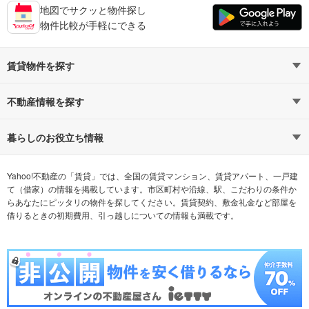
地図でサクッと物件探し
物件比較が手軽にできる
賃貸物件を探す
路線・駅から探す
地域から探す
不動産情報を探す
通勤時間から探す
不動産・住宅
家賃相場から探す
賃貸住宅
暮らしのお役立ち情報
不動産会社から探す
新築マンション
マンションカタログ
希望の条件から探す
中古マンション
教えて！住まいの先生
Yahoo!不動産の「賃貸」では、全国の賃貸マンション、賃貸アパート、一戸建
て（借家）の情報を掲載しています。市区町村や沿線、駅、こだわりの条件か
らあなたにピッタリの物件を探してください。賃貸契約、敷金礼金など部屋を
テーマから探す
新築一戸建て
ランキングから探す
中古一戸建て
借りるときの初期費用、引っ越しについての情報も満載です。
注文住宅
土地
売却査定