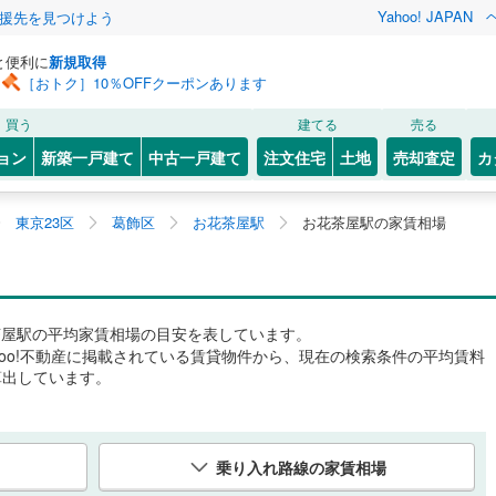
Yahoo! JAPAN
援先を見つけよう
と便利に
新規取得
［おトク］10％OFFクーポンあります
買う
建てる
売る
ョン
新築一戸建て
中古一戸建て
注文住宅
土地
売却査定
カ
東京23区
葛飾区
お花茶屋駅
お花茶屋駅の家賃相場
茶屋駅
の平均家賃相場の目安を表しています。
hoo!不動産に掲載されている賃貸物件から、現在の検索条件の平均賃料
算出しています。
乗り入れ路線の家賃相場