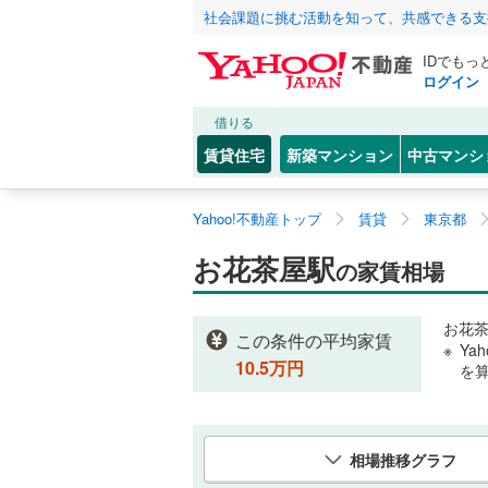
社会課題に挑む活動を知って、共感できる支
IDでもっ
ログイン
借りる
賃貸住宅
新築マンション
中古マンシ
Yahoo!不動産トップ
賃貸
東京都
お花茶屋駅
の家賃相場
お花
この条件の平均家賃
Ya
10.5
万円
を
相場推移グラフ