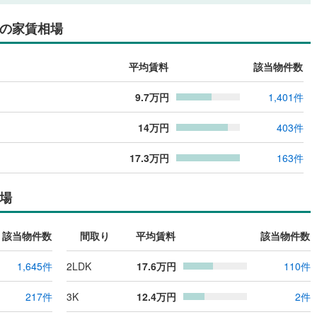
の家賃相場
平均賃料
該当物件数
9.7
万円
1,401
件
14
万円
403
件
17.3
万円
163
件
場
該当物件数
間取り
平均賃料
該当物件数
1,645
件
2LDK
17.6
万円
110
件
217
件
3K
12.4
万円
2
件