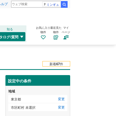
ヘルプ
ミンギュ
検索
お気に入り
最近見た
マイ
知る
物件
物件
ページ
タログ/質問
新着
67
件
設定中の条件
地域
変更
東京都
変更
市区町村 未選択