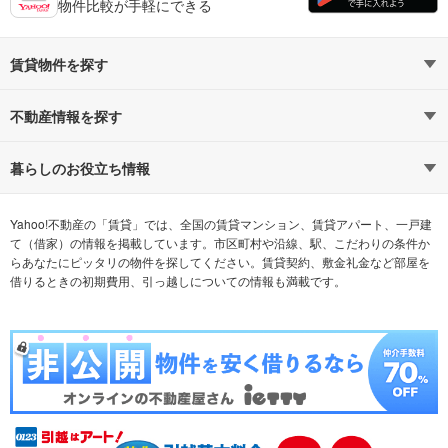
物件比較が手軽にできる
賃貸物件を探す
路線・駅から探す
地域から探す
不動産情報を探す
通勤時間から探す
不動産・住宅
家賃相場から探す
賃貸住宅
暮らしのお役立ち情報
不動産会社から探す
新築マンション
マンションカタログ
希望の条件から探す
中古マンション
教えて！住まいの先生
Yahoo!不動産の「賃貸」では、全国の賃貸マンション、賃貸アパート、一戸建
て（借家）の情報を掲載しています。市区町村や沿線、駅、こだわりの条件か
らあなたにピッタリの物件を探してください。賃貸契約、敷金礼金など部屋を
テーマから探す
新築一戸建て
ランキングから探す
中古一戸建て
借りるときの初期費用、引っ越しについての情報も満載です。
注文住宅
土地
売却査定