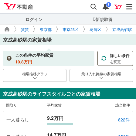
Yahoo!不動産
検索
通知
i
ログイン
ID新規取得
賃貸
東京都
東京23区
葛飾区
京成高砂駅
京成高砂駅
の家賃相場
この条件の平均家賃
詳しい条件
10.8
万円
を変更
相場推移グラフ
乗り入れ路線の家賃相場
京成高砂駅のライフスタイルごとの家賃相場
間取り
平均家賃
該当物件
9.2万円
一人暮らし
822件
14.7万円