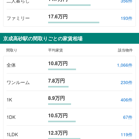
二人暮らし
356件
17.6万円
ファミリー
193件
京成高砂駅
の間取りごとの家賃相場
間取り
平均家賃
該当物件
10.8万円
全体
1,066
件
7.8万円
ワンルーム
230
件
8.9万円
1K
406
件
10.5万円
1DK
67
件
12.3万円
1LDK
119
件