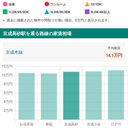
全体
ワンルーム
1K/1DK
1LDK/2K/2DK
2LDK/3K/3DK
3LDK/4K以上
過去に掲載された物件や間取りが無い場合、0万円と表示されます。
京成高砂駅
を通る路線の家賃相場
平均家賃
京成本線
14.1
万円