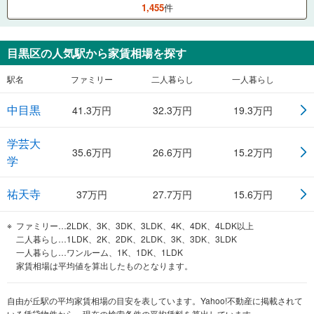
1,455
件
目黒区
の人気駅から家賃相場を探す
駅名
ファミリー
二人暮らし
一人暮らし
中目黒
41.3
万円
32.3
万円
19.3
万円
学芸大
35.6
万円
26.6
万円
15.2
万円
学
祐天寺
37
万円
27.7
万円
15.6
万円
ファミリー…2LDK、3K、3DK、3LDK、4K、4DK、4LDK以上
二人暮らし…1LDK、2K、2DK、2LDK、3K、3DK、3LDK
一人暮らし…ワンルーム、1K、1DK、1LDK
家賃相場は平均値を算出したものとなります。
自由が丘駅の平均家賃相場の目安を表しています。Yahoo!不動産に掲載されて
いる賃貸物件から、現在の検索条件の平均賃料を算出しています。