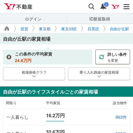
Yahoo!不動産
検索
通知
i
ログイン
ID新規取得
賃貸
東京都
東京23区
目黒区
自由が丘駅
自由が丘駅
の家賃相場
この条件の平均家賃
詳しい条件
24.8
万円
を変更
相場推移グラフ
乗り入れ路線の家賃相場
自由が丘駅のライフスタイルごとの家賃相場
間取り
平均家賃
該当物件
16.2万円
一人暮らし
963件
32.6万円