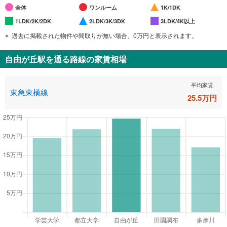
全体
ワンルーム
1K/1DK
1LDK/2K/2DK
2LDK/3K/3DK
3LDK/4K以上
過去に掲載された物件や間取りが無い場合、0万円と表示されます。
自由が丘駅
を通る路線の家賃相場
平均家賃
東急東横線
25.5
万円