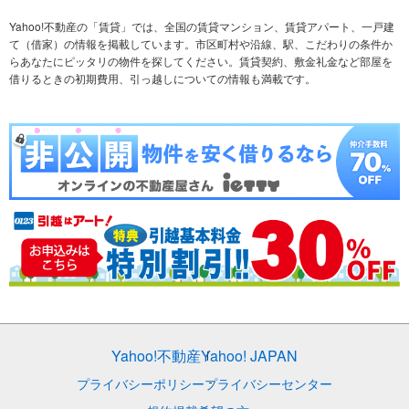
不動産会社から探す
新築マンション
マンションカタログ
希望の条件から探す
中古マンション
教えて！住まいの先生
Yahoo!不動産の「賃貸」では、全国の賃貸マンション、賃貸アパート、一戸建
て（借家）の情報を掲載しています。市区町村や沿線、駅、こだわりの条件か
らあなたにピッタリの物件を探してください。賃貸契約、敷金礼金など部屋を
テーマから探す
新築一戸建て
ランキングから探す
中古一戸建て
借りるときの初期費用、引っ越しについての情報も満載です。
注文住宅
土地
売却査定
Yahoo!不動産
Yahoo! JAPAN
プライバシーポリシー
プライバシーセンター