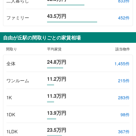
二人暮らし
833件
43.5万円
ファミリー
452件
自由が丘駅
の間取りごとの家賃相場
間取り
平均家賃
該当物件
24.8万円
全体
1,455
件
11.2万円
ワンルーム
215
件
11.3万円
1K
283
件
13.9万円
1DK
98
件
23.5万円
1LDK
367
件