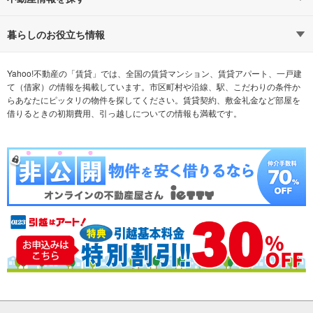
通勤時間から探す
不動産・住宅
家賃相場から探す
賃貸住宅
暮らしのお役立ち情報
不動産会社から探す
新築マンション
マンションカタログ
希望の条件から探す
中古マンション
教えて！住まいの先生
Yahoo!不動産の「賃貸」では、全国の賃貸マンション、賃貸アパート、一戸建
て（借家）の情報を掲載しています。市区町村や沿線、駅、こだわりの条件か
らあなたにピッタリの物件を探してください。賃貸契約、敷金礼金など部屋を
テーマから探す
新築一戸建て
ランキングから探す
中古一戸建て
借りるときの初期費用、引っ越しについての情報も満載です。
注文住宅
土地
売却査定