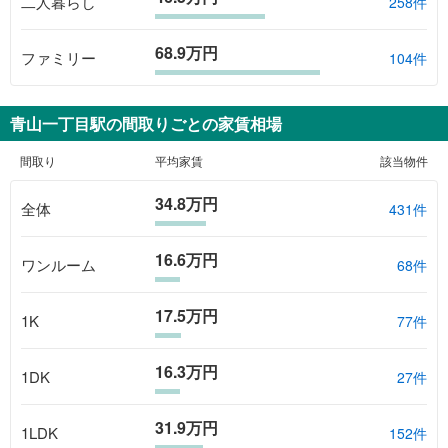
二人暮らし
258件
68.9万円
ファミリー
104件
青山一丁目駅
の間取りごとの家賃相場
間取り
平均家賃
該当物件
34.8万円
全体
431
件
16.6万円
ワンルーム
68
件
17.5万円
1K
77
件
16.3万円
1DK
27
件
31.9万円
1LDK
152
件