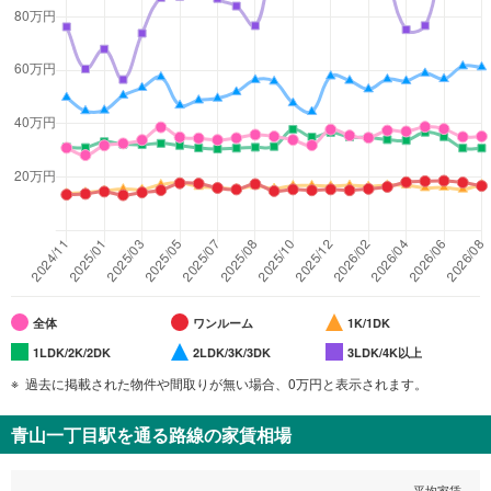
全体
ワンルーム
1K/1DK
1LDK/2K/2DK
2LDK/3K/3DK
3LDK/4K以上
過去に掲載された物件や間取りが無い場合、0万円と表示されます。
青山一丁目駅
を通る路線の家賃相場
平均家賃