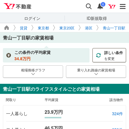
Yahoo!不動産
検索
通知
i
ログイン
ID新規取得
賃貸
東京都
東京23区
港区
青山一丁目駅
青山一丁目駅
の家賃相場
この条件の平均家賃
詳しい条件
34.8
万円
を変更
相場推移グラフ
乗り入れ路線の家賃相場
青山一丁目駅のライフスタイルごとの家賃相場
間取り
平均家賃
該当物件
23.9万円
一人暮らし
324件
46.5万円