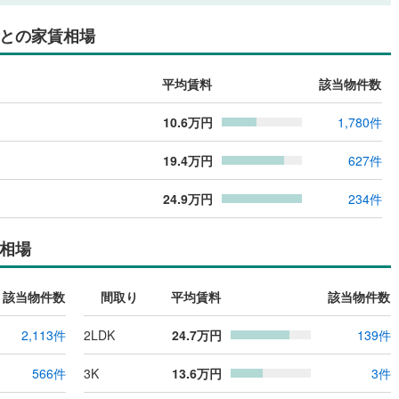
との家賃相場
平均賃料
該当物件数
10.6
万円
1,780
件
19.4
万円
627
件
24.9
万円
234
件
相場
該当物件数
間取り
平均賃料
該当物件数
2,113
件
2LDK
24.7
万円
139
件
566
件
3K
13.6
万円
3
件