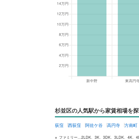
杉並区の人気駅から家賃相場を探
荻窪
西荻窪
阿佐ケ谷
高円寺
方南町
ファミリー…2LDK、3K、3DK、3LDK、4K、4