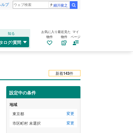
ヘルプ
細川俊之
検索
お気に入り
最近見た
マイ
知る
物件
物件
ページ
タログ/質問
新着
143
件
設定中の条件
地域
変更
東京都
変更
市区町村 未選択