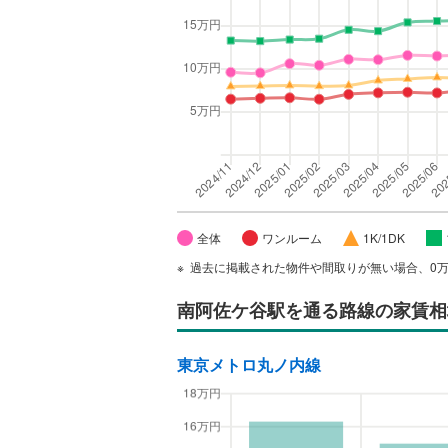
全体
ワンルーム
1K/1DK
過去に掲載された物件や間取りが無い場合、0
南阿佐ケ谷駅
を通る路線の家賃相
東京メトロ丸ノ内線