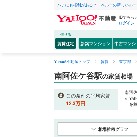
ハチにも権利がある？ ペルーの新しいルー
IDでもっ
ログイン
借りる
賃貸住宅
新築マンション
中古マンシ
Yahoo!不動産トップ
賃貸
東京都
南阿佐ケ谷駅
の家賃相場
南阿
この条件の平均家賃
Ya
12.3
万円
を
相場推移グラフ