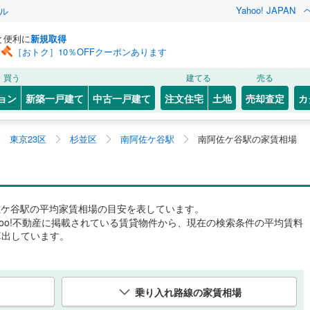
Yahoo! JAPAN
ル
と便利に
新規取得
［おトク］10％OFFクーポンあります
買う
建てる
売る
ョン
新築一戸建て
中古一戸建て
注文住宅
土地
売却査定
カ
東京23区
杉並区
南阿佐ケ谷駅
南阿佐ケ谷駅の家賃相場
佐ケ谷駅
の平均家賃相場の目安を表しています。
hoo!不動産に掲載されている賃貸物件から、現在の検索条件の平均賃料
算出しています。
乗り入れ路線の家賃相場