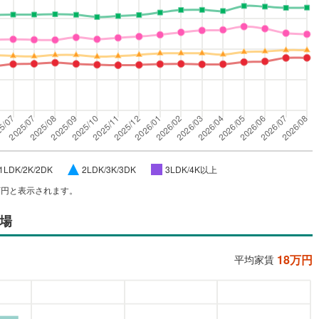
1LDK/2K/2DK
2LDK/3K/3DK
3LDK/4K以上
万円と表示されます。
場
18
万円
平均家賃