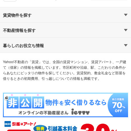
賃貸物件を探す
路線・駅から探す
地域から探す
不動産情報を探す
通勤時間から探す
不動産・住宅
家賃相場から探す
賃貸住宅
暮らしのお役立ち情報
不動産会社から探す
新築マンション
マンションカタログ
希望の条件から探す
中古マンション
教えて！住まいの先生
Yahoo!不動産の「賃貸」では、全国の賃貸マンション、賃貸アパート、一戸建
て（借家）の情報を掲載しています。市区町村や沿線、駅、こだわりの条件か
らあなたにピッタリの物件を探してください。賃貸契約、敷金礼金など部屋を
テーマから探す
新築一戸建て
ランキングから探す
中古一戸建て
借りるときの初期費用、引っ越しについての情報も満載です。
注文住宅
土地
売却査定