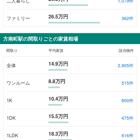
二人暮らし
1,079件
26.5万円
ファミリー
362件
方南町駅
の間取りごとの家賃相場
間取り
平均家賃
該当物件
14.9万円
全体
2,905
件
8.8万円
ワンルーム
515
件
10.4万円
1K
800
件
15.5万円
1DK
475
件
18.3万円
1LDK
616
件