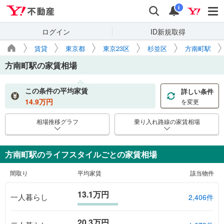
Yahoo!不動産
検索
通知
i
ログイン
ID新規取得
賃貸
東京都
東京23区
杉並区
方南町駅
方南町駅
の家賃相場
この条件の平均家賃
詳しい条件
14.9
万円
を変更
相場推移グラフ
乗り入れ路線の家賃相場
方南町駅のライフスタイルごとの家賃相場
間取り
平均家賃
該当物件
13.1万円
一人暮らし
2,406件
20.3万円