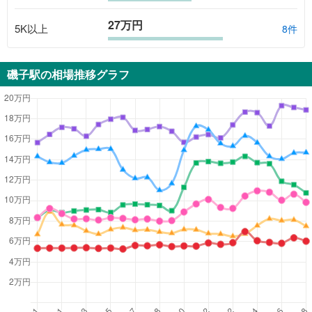
27万円
5K以上
8
件
磯子駅
の相場推移グラフ