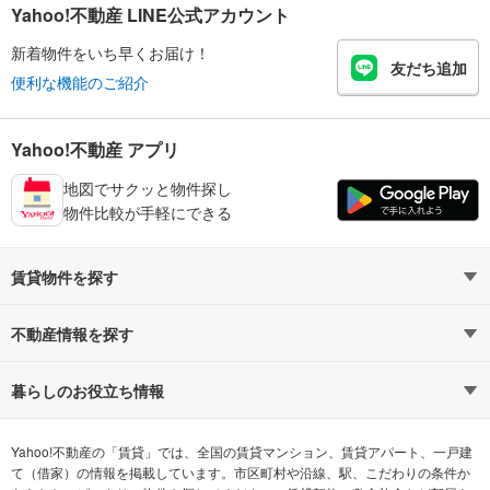
Yahoo!不動産 LINE公式アカウント
新着物件をいち早くお届け！
友だち追加
便利な機能のご紹介
Yahoo!不動産 アプリ
地図でサクッと物件探し
物件比較が手軽にできる
賃貸物件を探す
路線・駅から探す
地域から探す
不動産情報を探す
通勤時間から探す
不動産・住宅
家賃相場から探す
賃貸住宅
暮らしのお役立ち情報
不動産会社から探す
新築マンション
マンションカタログ
希望の条件から探す
中古マンション
教えて！住まいの先生
Yahoo!不動産の「賃貸」では、全国の賃貸マンション、賃貸アパート、一戸建
て（借家）の情報を掲載しています。市区町村や沿線、駅、こだわりの条件か