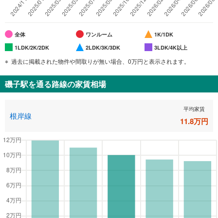
全体
ワンルーム
1K/1DK
1LDK/2K/2DK
2LDK/3K/3DK
3LDK/4K以上
過去に掲載された物件や間取りが無い場合、0万円と表示されます。
磯子駅
を通る路線の家賃相場
平均家賃
根岸線
11.8
万円