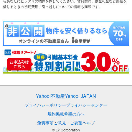
らあなたにピッタリの物件を探してください。賃貸契約、敷金礼金など部屋を
テーマから探す
新築一戸建て
ランキングから探す
中古一戸建て
借りるときの初期費用、引っ越しについての情報も満載です。
注文住宅
土地
売却査定
Yahoo!不動産
Yahoo! JAPAN
プライバシーポリシー
プライバシーセンター
規約
掲載希望の方へ
免責事項
ご意見・ご要望
ヘルプ
© LY Corporation