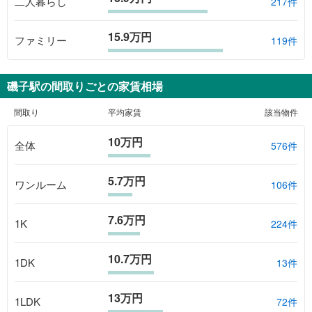
二人暮らし
217件
15.9万円
ファミリー
119件
磯子駅
の間取りごとの家賃相場
間取り
平均家賃
該当物件
10万円
全体
576
件
5.7万円
ワンルーム
106
件
7.6万円
1K
224
件
10.7万円
1DK
13
件
13万円
1LDK
72
件