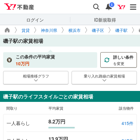
Yahoo!不動産
検索
通知
i
ログイン
ID新規取得
賃貸
神奈川県
横浜市
磯子区
磯子駅
磯子駅
の家賃相場
この条件の平均家賃
詳しい条件
10
万円
を変更
相場推移グラフ
乗り入れ路線の家賃相場
磯子駅のライフスタイルごとの家賃相場
間取り
平均家賃
該当物件
8.2万円
一人暮らし
415件
13.9万円