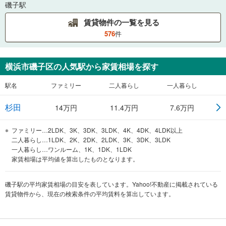
磯子駅
賃貸物件の一覧を見る
576
件
横浜市磯子区
の人気駅から家賃相場を探す
駅名
ファミリー
二人暮らし
一人暮らし
杉田
14
万円
11.4
万円
7.6
万円
ファミリー…2LDK、3K、3DK、3LDK、4K、4DK、4LDK以上
二人暮らし…1LDK、2K、2DK、2LDK、3K、3DK、3LDK
一人暮らし…ワンルーム、1K、1DK、1LDK
家賃相場は平均値を算出したものとなります。
磯子駅の平均家賃相場の目安を表しています。Yahoo!不動産に掲載されている
賃貸物件から、現在の検索条件の平均賃料を算出しています。